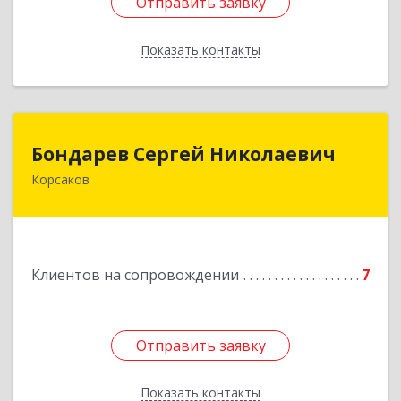
Отправить заявку
Отправить заявку
Показать контакты
Назад
Бондарев Сергей Николаевич
Бондарев Сергей Николаевич
Корсаков
Подробнее
Клиентов на сопровождении
7
Отправить заявку
Отправить заявку
Показать контакты
Назад