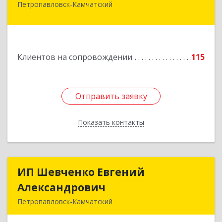
Петропавловск-Камчатский
683031, Камчатский край, Петропавловск-
Камчатский г, Топоркова ул, дом № 9/8, офис
"С"
Подробнее
Клиентов на сопровождении
115
Отправить заявку
Отправить заявку
Показать контакты
Назад
ИП Шевченко Евгений
ИП Шевченко Евгений
Александрович
Александрович
Петропавловск-Камчатский
683010, Камчатский край, Петропавловск-