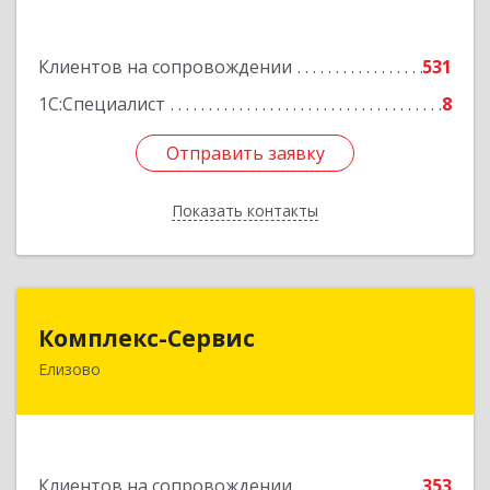
А.О. ул, дом № 4
Подробнее
Клиентов на сопровождении
531
1С:Специалист
8
Отправить заявку
Отправить заявку
Показать контакты
Назад
Комплекс-Сервис
Комплекс-Сервис
Елизово
684000, Камчатский край, Елизовский р-н,
Елизово г, Мурманская ул, дом № 4, пом.1
Подробнее
Клиентов на сопровождении
353