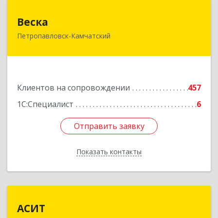
Веска
Веска
Петропавловск-Камчатский
683031, Камчатский край, Петропавловск-
Камчатский г, Карла Маркса пр-кт, дом № 29/1,
оф.300
Подробнее
Клиентов на сопровождении
457
1С:Специалист
6
Отправить заявку
Отправить заявку
Показать контакты
Назад
АСИТ
АСИТ