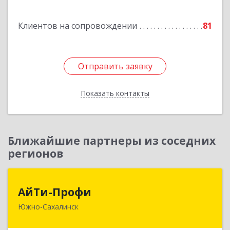
Камчатский г, Капитана Драбкина ул, дом № 14,
кв.3
Клиентов на сопровождении
81
Подробнее
Отправить заявку
Отправить заявку
Показать контакты
Назад
Ближайшие партнеры из соседних
регионов
АйТи-Профи
АйТи-Профи
Южно-Сахалинск
693023, Сахалинская обл, город Южно-
Сахалинск г.о., Южно-Сахалинск г, Емельянова