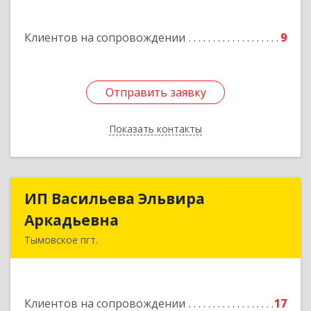
Подробнее
Клиентов на сопровождении
9
Отправить заявку
Отправить заявку
Показать контакты
Назад
ИП Васильева Эльвира
ИП Васильева Эльвира
Аркадьевна
Аркадьевна
Тымовское пгт.
694400, Сахалинская обл, Тымовский р-н,
Тымовское пгт, Красноармейская ул, дом № 34,
кв.9
Клиентов на сопровождении
17