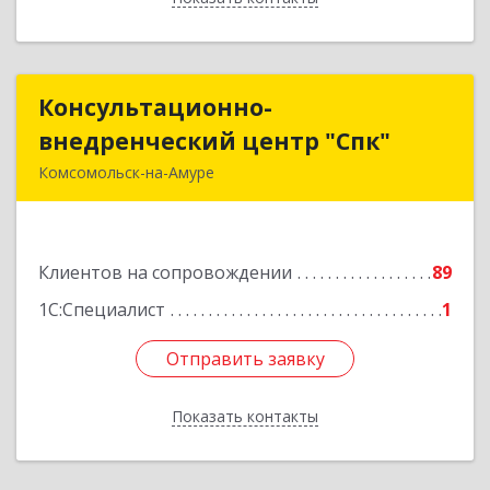
Консультационно-
Консультационно-
внедренческий центр "Спк"
внедренческий центр "Спк"
Комсомольск-на-Амуре
681013, Хабаровский край, Комсомольск-на-
Амуре г, Димитрова, дом № 5, кв.302
Клиентов на сопровождении
89
Подробнее
1С:Специалист
1
Отправить заявку
Отправить заявку
Показать контакты
Назад