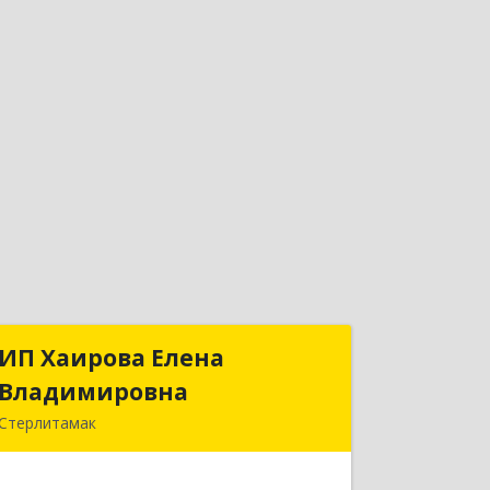
ИП Хаирова Елена
ИП Хаирова Елена
Владимировна
Владимировна
Стерлитамак
Подробнее