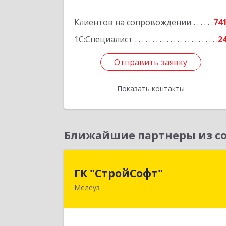
Подробне
Клиентов на сопровождении
74
1С:Специалист
2
Отправить заявку
Отправить заявку
Показать контакты
Назад
Ближайшие партнеры из со
ГК "СтройСофт
ГК "СтройСофт"
Мелеуз
453852, Башкортостан Респ, Мелеуз г
Ленина ул, дом № 160а, кв.