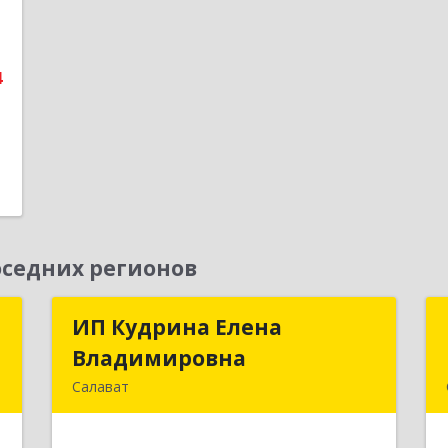
е
1
4
седних регионов
"
ИП Кудрина Елена
ИП Кудрина Елена
Владимировна
Владимировна
,
Салават
4
453265, Башкортостан Респ, Салават
г, Бекетова ул, дом № 10, кв.87