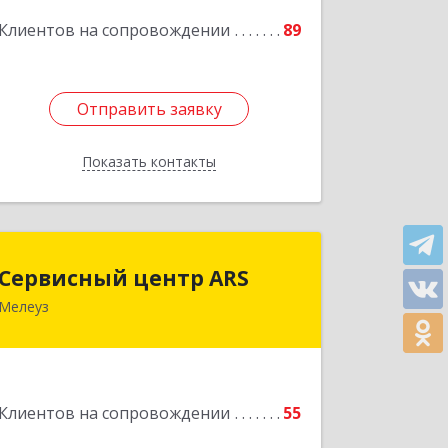
Клиентов на сопровождении
89
Отправить заявку
Отправить заявку
Показать контакты
Назад
Сервисный центр ARS
Сервисный центр ARS
Мелеуз
Подробнее
Клиентов на сопровождении
55