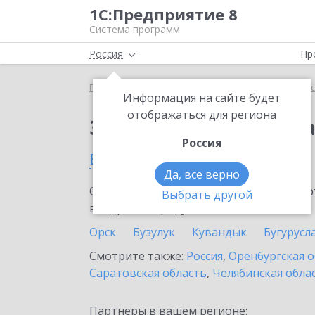
1С:Предприятие 8
Система программ
Россия
Пр
Главная
Тарифы ИТС
ИТС для удаленного офи
Информация на сайте будет
отображаться для региона
Заказать ИТС для уд
Россия
в Оренбурге
Да, все верно
Ознакомьтесь с информационными карт
Выбрать другой
внедрение продукта.
Орск
Бузулук
Кувандык
Бугурусл
Смотрите также:
Россия
,
Оренбургская о
Саратовская область
,
Челябинская обла
Партнеры в вашем регионе: