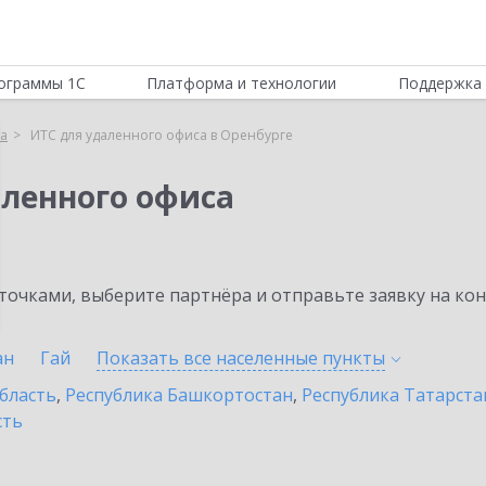
ограммы 1С
Платформа и технологии
Поддержка 
са
ИТС для удаленного офиса в Оренбурге
аленного офиса
очками, выберите партнёра и отправьте заявку на ко
ан
Гай
Показать все населенные
пункты
бласть
,
Республика Башкортостан
,
Республика Татарста
сть