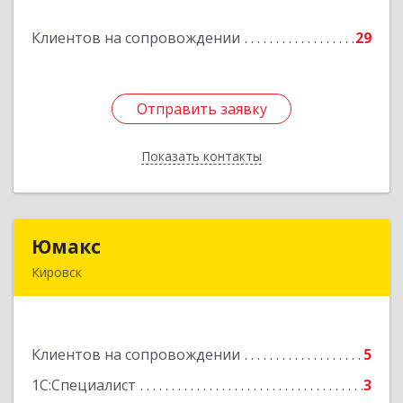
Клиентов на сопровождении
29
Подробнее
Отправить заявку
Отправить заявку
Показать контакты
Назад
Юмакс
Юмакс
Кировск
187340, Ленинградская обл, Кировский р-н,
Кировск г, Новая ул, дом № 5А
Клиентов на сопровождении
5
Подробнее
1С:Специалист
3