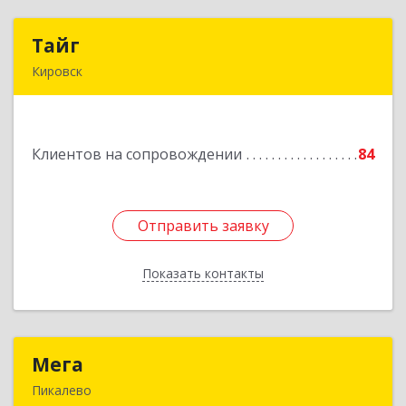
Тайг
Тайг
Кировск
187340, Ленинградская обл, Кировский р-н,
Кировск г, Новая ул, дом № 13, корпус 3, кв.3
Клиентов на сопровождении
84
Подробнее
Отправить заявку
Отправить заявку
Показать контакты
Назад
Мега
Мега
Пикалево