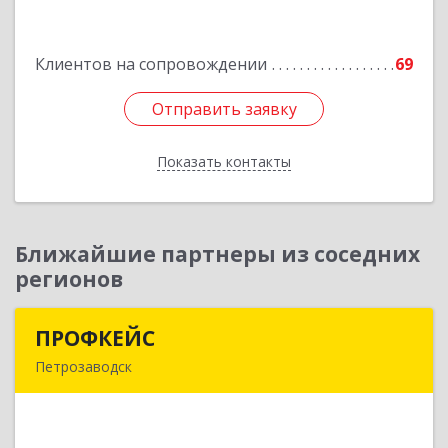
р-н, Лодейное Поле г, Урицкого пр-кт, дом №
11А
Клиентов на сопровождении
69
Подробнее
Отправить заявку
Отправить заявку
Показать контакты
Назад
Ближайшие партнеры из соседних
регионов
ПРОФКЕЙС
ПРОФКЕЙС
Петрозаводск
185035, Карелия Респ, Петрозаводск г, Красная
ул, дом № 10