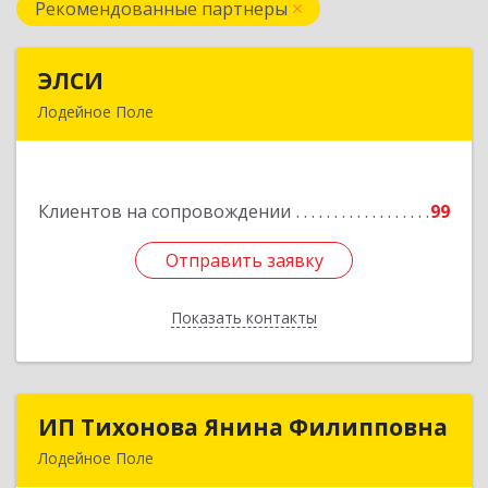
Рекомендованные партнеры
ЭЛСИ
ЭЛСИ
Лодейное Поле
187700, Ленинградская обл, Лодейное Поле г,
Коммунаров ул, дом № 7
Клиентов на сопровождении
99
Подробнее
Отправить заявку
Отправить заявку
Показать контакты
Назад
ИП Тихонова Янина Филипповна
ИП Тихонова Янина Филипповна
Лодейное Поле
187700, Ленинградская обл, Лодейнопольский