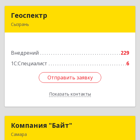
Геоспектр
Геоспектр
Сызрань
446001, Самарская обл, Сызрань г, Кирова ул,
дом № 46
Внедрений
229
Подробнее
1С:Специалист
6
Отправить заявку
Отправить заявку
Показать контакты
Назад
Компания "Байт"
Компания "Байт"
Самара