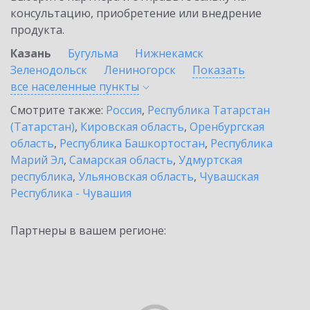
консультацию, приобретение или внедрение
продукта.
Казань
Бугульма
Нижнекамск
Зеленодольск
Лениногорск
Показать
все населенные
пункты
Смотрите также:
Россия
,
Республика Татарстан
(Татарстан)
,
Кировская область
,
Оренбургская
область
,
Республика Башкортостан
,
Республика
Марий Эл
,
Самарская область
,
Удмуртская
республика
,
Ульяновская область
,
Чувашская
Республика - Чувашия
Партнеры в вашем регионе: