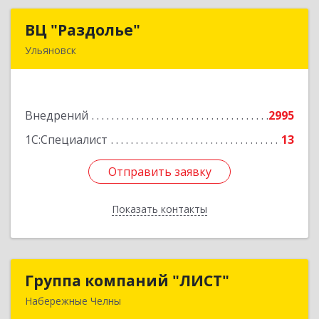
ВЦ "Раздолье"
ВЦ "Раздолье"
Ульяновск
432001, Ульяновская обл, Ульяновск г, Марата
ул, дом № 13, оф.1
Внедрений
2995
Подробнее
1С:Специалист
13
Отправить заявку
Отправить заявку
Показать контакты
Назад
Группа компаний "ЛИСТ"
Группа компаний "ЛИСТ"
Набережные Челны
423832, Татарстан Респ, Набережные Челны г,