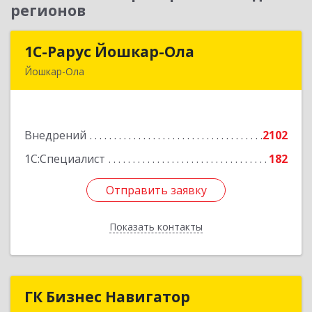
регионов
1С-Рарус Йошкар-Ола
1С-Рарус Йошкар-Ола
Йошкар-Ола
424004, Марий Эл Респ, Йошкар-Ола г, Волкова
ул, дом № 68
Внедрений
2102
Подробнее
1С:Специалист
182
Отправить заявку
Отправить заявку
Показать контакты
Назад
ГК Бизнес Навигатор
ГК Бизнес Навигатор