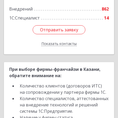
3, ком.7-12
Внедрений
862
Подробнее
1С:Специалист
14
Отправить заявку
Отправить заявку
Показать контакты
Назад
При выборе фирмы-франчайзи в Казани,
обратите внимание на:
Количество клиентов (договоров ИТС)
на сопровождении у партнера фирмы 1С.
Количество специалистов, аттестованных
на внедрение технологий и решений
системы 1С:Предприятие.
Наличие у фирмы статуса