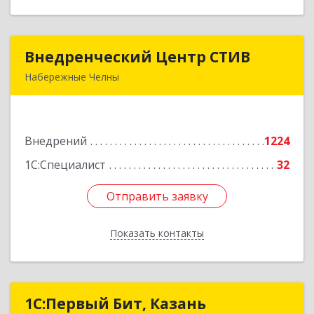
Внедренческий Центр СТИВ
Внедренческий Центр СТИВ
Набережные Челны
423821, Татарстан Респ, Набережные Челны г,
Автозаводский пр-кт, дом № 37Е, корпус 5Н,
оф.1
Внедрений
1224
Подробнее
1С:Специалист
32
Отправить заявку
Отправить заявку
Показать контакты
Назад
1С:Первый Бит, Казань
1С:Первый Бит, Казань