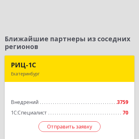
Ближайшие партнеры из соседних
регионов
РИЦ-1С
РИЦ-1С
Екатеринбург
620102, Свердловская обл, Екатеринбург г,
Фурманова ул, дом № 124
Внедрений
3759
Подробнее
1С:Специалист
70
Отправить заявку
Отправить заявку