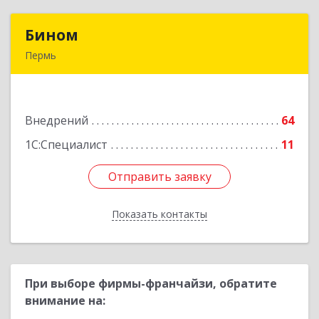
Бином
Бином
Пермь
614000, Пермский край, Пермь г, Куйбышева
ул, дом № 2, оф.23
Внедрений
64
Подробнее
1С:Специалист
11
Отправить заявку
Отправить заявку
Показать контакты
Назад
При выборе фирмы-франчайзи, обратите
внимание на: