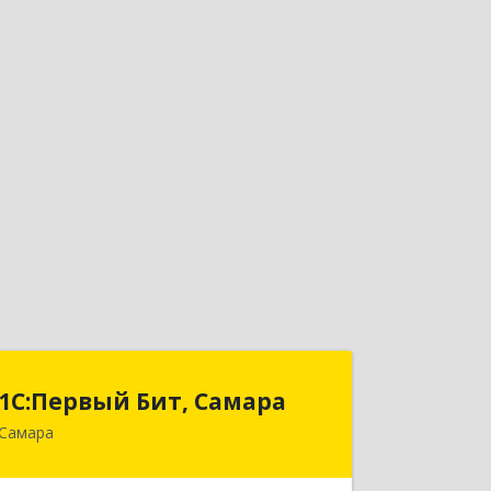
1С:Первый Бит, Самара
1С:Первый Бит, Самара
Самара
443013, Самарская обл, Самара г,
Дачная ул, дом № 24, пом.2/25