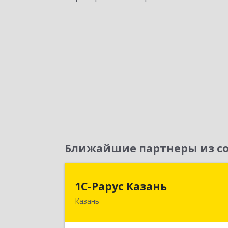
Ближайшие партнеры из со
1С-Рарус Казан
1С-Рарус Казань
Казань
420088, Татарстан Респ, Казань г
Победы пр-кт, дом № 15