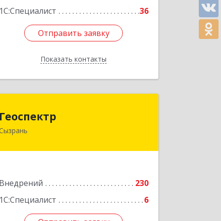
1С:Специалист
36
Отправить заявку
Отправить заявку
Показать контакты
Назад
Геоспектр
Геоспектр
Сызрань
446001, Самарская обл, Сызрань г,
Кирова ул, дом № 46
Подробнее
Внедрений
230
1С:Специалист
6