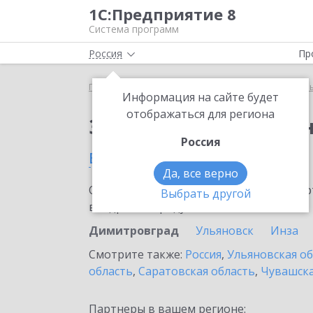
1С:Предприятие 8
Система программ
Россия
Пр
Главная
Тарифы ИТС
ИТС для централизованн
Информация на сайте будет
отображаться для региона
Заказать ИТС для це
Россия
в Димитровграде
Да, все верно
Ознакомьтесь с информационными карт
Выбрать другой
внедрение продукта.
Димитровград
Ульяновск
Инза
Смотрите также:
Россия
,
Ульяновская о
область
,
Саратовская область
,
Чувашска
Партнеры в вашем регионе: