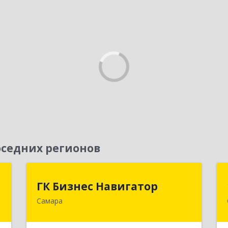
седних регионов
ь
ГК Бизнес Навигатор
ГК Бизнес Навигатор
Самара
,
443080, Самарская обл, Самара г,
9
Карла Маркса пр-кт, дом № 192,
оф.719