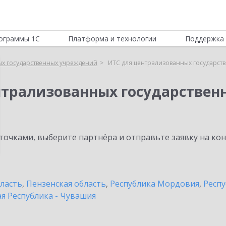
ограммы 1С
Платформа и технологии
Поддержка 
ых государственных учреждений
ИТС для централизованных государст
нтрализованных государстве
очками, выберите партнёра и отправьте заявку на ко
бласть
,
Пензенская область
,
Республика Мордовия
,
Респу
я Республика - Чувашия