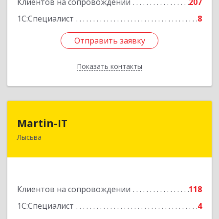
Клиентов на сопровождении
207
1С:Специалист
8
Отправить заявку
Отправить заявку
Показать контакты
Назад
Martin-IT
Martin-IT
Лысьва
618900, Пермский край, Лысьва г, Смышляева
ул, дом № 36, этаж 3, оф.7
Подробнее
Клиентов на сопровождении
118
1С:Специалист
4