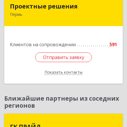
Проектные решения
Проектные решения
Пермь
614087, Пермский край, Пермь г, Малкова ул,
дом № 28
Подробнее
Клиентов на сопровождении
591
Отправить заявку
Отправить заявку
Показать контакты
Назад
Ближайшие партнеры из соседних
регионов
ГК ПРАЙД
ГК ПРАЙД