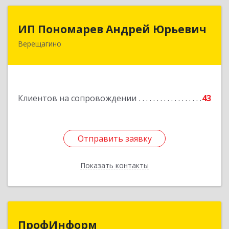
ИП Пономарев Андрей Юрьевич
ИП Пономарев Андрей Юрьевич
Верещагино
617120, Пермский край, Верещагинский р-н,
Верещагино г, Октябрьская ул, дом № 68, оф.1
Подробнее
Клиентов на сопровождении
43
Отправить заявку
Отправить заявку
Показать контакты
Назад
ПрофИнформ
ПрофИнформ