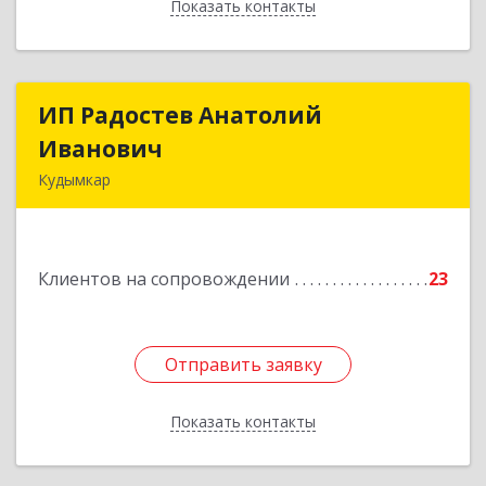
Показать контакты
Назад
ИП Радостев Анатолий
ИП Радостев Анатолий
Иванович
Иванович
Кудымкар
619000, Пермский край, Кудымкар г, Герцена
ул, дом № 52
Клиентов на сопровождении
23
Подробнее
Отправить заявку
Отправить заявку
Показать контакты
Назад