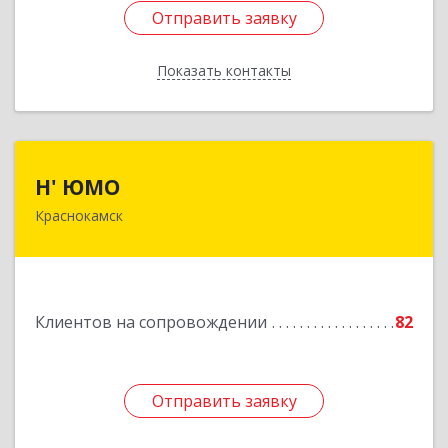
Отправить заявку
Отправить заявку
Показать контакты
Назад
Н' ЮМО
Н' ЮМО
Краснокамск
617060, Пермский край, Краснокамский р-н,
Краснокамск г, Большевистская ул, дом № 38,
оф.3
Подробнее
Клиентов на сопровождении
82
Отправить заявку
Отправить заявку