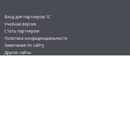
Вход для партнеров 1С
Учебная версия
Стать партнером
Политика конфиденциальности
Замечания по сайту
Другие сайты
Телефон:
+7 (495) 737-92-57
Email:
site_v8@1c.ru
Отдел продаж:
г. Москва
,
улица Селезнёвская, дом 21
© 2026 АО «Группа 1С» (правопреемник «1С»). Все права на сайт
защищены