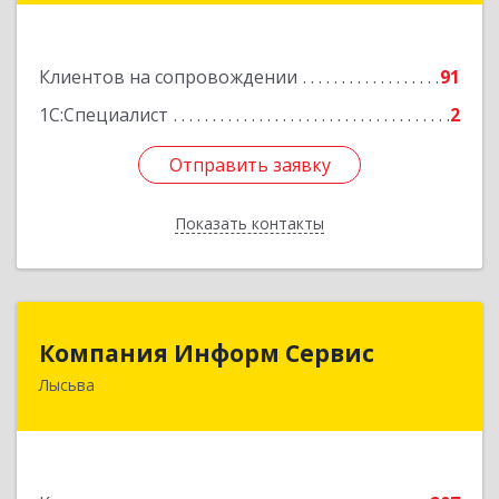
Подробнее
Клиентов на сопровождении
91
1С:Специалист
2
Отправить заявку
Отправить заявку
Показать контакты
Назад
Компания Информ Сервис
Компания Информ Сервис
Лысьва
618909, Пермский край, Лысьва г, Металлистов
ул, дом № 3, оф.535
Подробнее