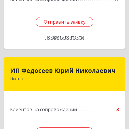
Отправить заявку
Отправить заявку
Показать контакты
Назад
ИП Федосеев Юрий Николаевич
ИП Федосеев Юрий Николаевич
Нытва
617000, Пермский край, Нытвенский р-н,
Нытва г, Ленина пр-кт, дом № 36 8
Подробнее
Клиентов на сопровождении
3