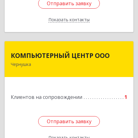
Отправить заявку
Отправить заявку
Показать контакты
Назад
КОМПЬЮТЕРНЫЙ ЦЕНТР ООО
КОМПЬЮТЕРНЫЙ ЦЕНТР ООО
Чернушка
617830, Пермский край г. Чернушка, ул.
Коммунистическая, д. 9
Подробнее
Клиентов на сопровождении
1
Отправить заявку
Отправить заявку
Показать контакты
Назад