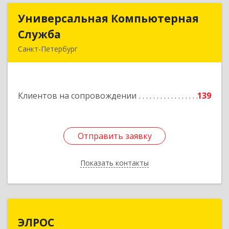
Универсальная Компьютерная
Универсальная Компьютерная
Служба
Служба
Санкт-Петербург
192007, Санкт-Петербург г, Тамбовская ул, дом
№ 12, корпус В, кв.31
Клиентов на сопровождении
139
Подробнее
Отправить заявку
Отправить заявку
Показать контакты
Назад
ЭЛРОС
ЭЛРОС