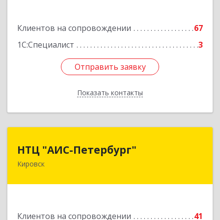
Подробнее
Клиентов на сопровождении
67
1С:Специалист
3
Отправить заявку
Отправить заявку
Показать контакты
Назад
НТЦ "АИС-Петербург"
НТЦ "АИС-Петербург"
Кировск
187342, Ленинградская обл, Кировск г, р-н
Кировский, Новая ул, дом № 5, а/я 11
Подробнее
Клиентов на сопровождении
41