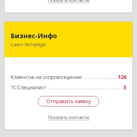
Показать контакты
Назад
Бизнес-Инфо
Бизнес-Инфо
Санкт-Петербург
191119, Санкт-Петербург г, Константина
Заслонова ул, дом № 7, литера А, пом.17-Н,
часть 3,4,5
Подробнее
Клиентов на сопровождении
126
1С:Специалист
5
Отправить заявку
Отправить заявку
Показать контакты
Назад