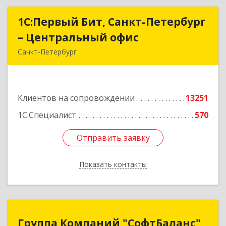
1С:Первый Бит, Санкт-Петербург
1С:Первый Бит, Санкт-Петербург
– Центральный офис
– Центральный офис
Санкт-Петербург
г.Санкт-Петербург, Невский проспект, 10
Подробнее
Клиентов на сопровождении
13251
1С:Специалист
570
Отправить заявку
Отправить заявку
Показать контакты
Назад
Группа Компаний "СофтБаланс"
Группа Компаний "СофтБаланс"