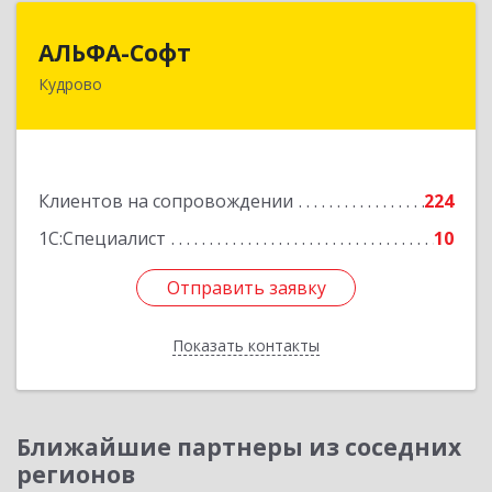
АЛЬФА-Софт
АЛЬФА-Софт
Кудрово
188692, Ленинградская обл, Всеволожский м.р-
н, г.п.Заневское, Кудрово г, Пражская ул, дом №
3, кв.305
Подробнее
Клиентов на сопровождении
224
1С:Специалист
10
Отправить заявку
Отправить заявку
Показать контакты
Назад
Ближайшие партнеры из соседних
регионов