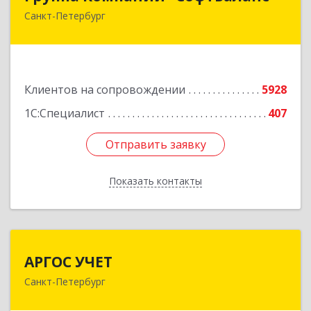
Санкт-Петербург
195112, Санкт-Петербург г, Заневский пр-кт,
дом № 30, корпус 2, литера А
Подробнее
Клиентов на сопровождении
5928
1С:Специалист
407
Отправить заявку
Отправить заявку
Показать контакты
Назад
АРГОС УЧЕТ
АРГОС УЧЕТ
Санкт-Петербург
196191, Санкт-Петербург г, Конституции пл,
дом № 7, оф.416