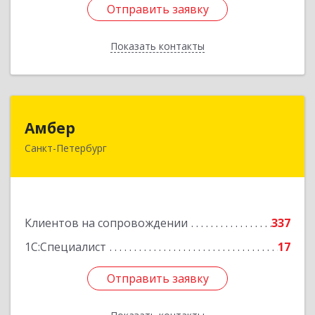
Отправить заявку
Отправить заявку
Показать контакты
Назад
Амбер
Амбер
Санкт-Петербург
191119, Санкт-Петербург г, Правды ул, дом №
16
Подробнее
Клиентов на сопровождении
337
1С:Специалист
17
Отправить заявку
Отправить заявку