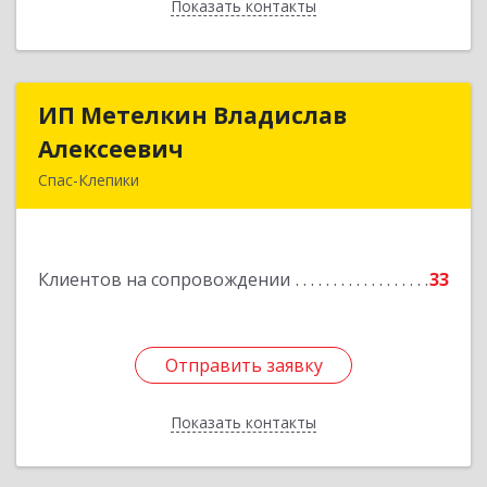
Показать контакты
Назад
ИП Метелкин Владислав
ИП Метелкин Владислав
Алексеевич
Алексеевич
Спас-Клепики
391030, Рязанская обл, Спас-Клепики г, 1 Мая ул,
дом № 10
Клиентов на сопровождении
33
Подробнее
Отправить заявку
Отправить заявку
Показать контакты
Назад