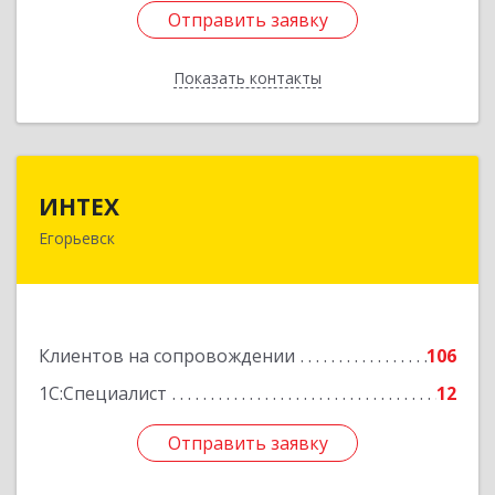
Отправить заявку
Отправить заявку
Показать контакты
Назад
ИНТЕХ
ИНТЕХ
Егорьевск
140300, Московская обл, Егорьевск г, 5-й мкр,
дом № 10, оф.2
Подробнее
Клиентов на сопровождении
106
1С:Специалист
12
Отправить заявку
Отправить заявку