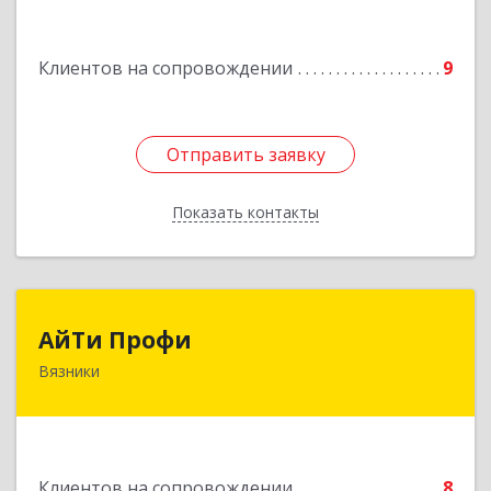
Подробнее
Клиентов на сопровождении
9
Отправить заявку
Отправить заявку
Показать контакты
Назад
АйТи Профи
АйТи Профи
Вязники
Подробнее
Клиентов на сопровождении
8