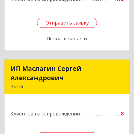
Отправить заявку
Отправить заявку
Показать контакты
Назад
ИП Маслагин Сергей
ИП Маслагин Сергей
Александрович
Александрович
Выкса
607060, Нижегородская обл, , Выкса г, Красная
пл., 16/61
Клиентов на сопровождении
8
Подробнее