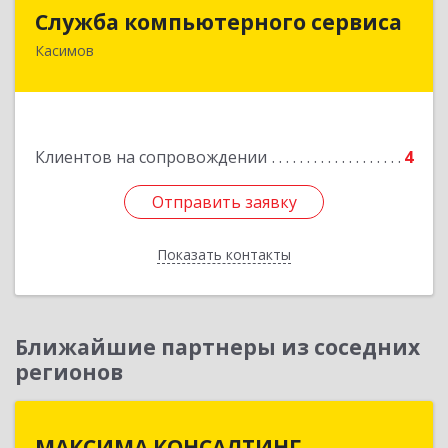
Служба компьютерного сервиса
Служба компьютерного сервиса
Касимов
391300, Рязанская обл., г.Касимов, ул.Советская
136
Подробнее
Клиентов на сопровождении
4
Отправить заявку
Отправить заявку
Показать контакты
Назад
Ближайшие партнеры из соседних
регионов
МАКСИМА КОНСАЛТИНГ
МАКСИМА КОНСАЛТИНГ