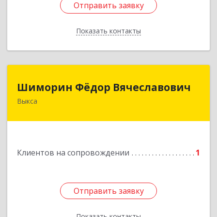
Отправить заявку
Отправить заявку
Показать контакты
Назад
Шиморин Фёдор Вячеславович
Шиморин Фёдор Вячеславович
Выкса
Подробнее
Клиентов на сопровождении
1
Отправить заявку
Отправить заявку
Показать контакты
Назад