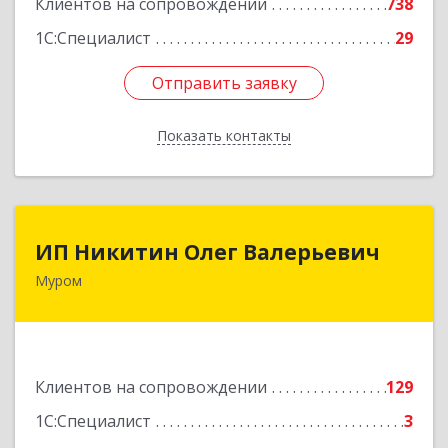
Клиентов на сопровождении
738
Подробнее
1С:Специалист
29
Отправить заявку
Отправить заявку
Показать контакты
Назад
ИП Никитин Олег Валерьевич
ИП Никитин Олег Валерьевич
Муром
602267, Владимирская обл, Муром г,
Коммунистическая ул., дом № 36
Подробнее
Клиентов на сопровождении
129
1С:Специалист
3