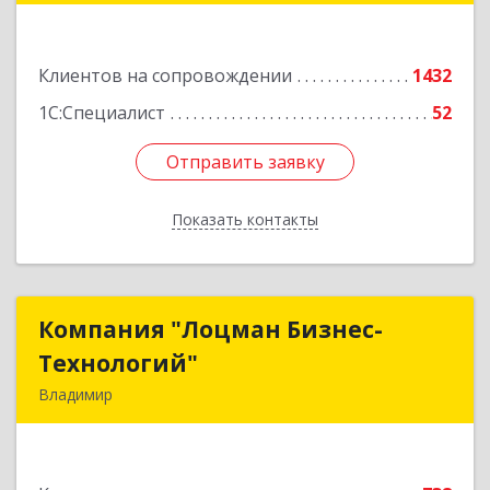
Подробнее
Клиентов на сопровождении
1432
1С:Специалист
52
Отправить заявку
Отправить заявку
Показать контакты
Назад
Компания "Лоцман Бизнес-
Компания "Лоцман Бизнес-
Технологий"
Технологий"
Владимир
600015, Владимирская обл, Владимир г,
Чайковского ул, дом № 40А, оф.21