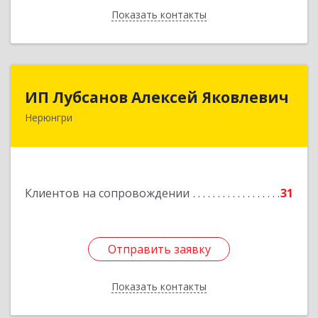
Показать контакты
Назад
ИП Лубсанов Алексей Яковлевич
ИП Лубсанов Алексей Яковлевич
Нерюнгри
675002, Амурская область, г. Благовещенск, ул.
Краснофлотская ,77/1, кв.38
Подробнее
Клиентов на сопровождении
31
Отправить заявку
Отправить заявку
Показать контакты
Назад