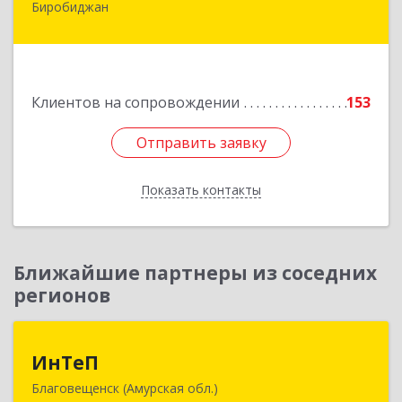
Биробиджан
679016, Еврейская Аобл, Биробиджан г,
Советская ул, дом № 59, кв.3
Подробнее
Клиентов на сопровождении
153
Отправить заявку
Отправить заявку
Показать контакты
Назад
Ближайшие партнеры из соседних
регионов
ИнТеП
ИнТеП
Благовещенск (Амурская обл.)
675000, Амурская обл, Благовещенск г,