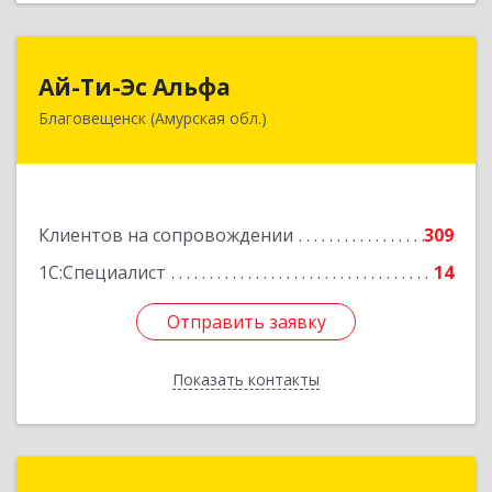
Ай-Ти-Эс Альфа
Ай-Ти-Эс Альфа
Благовещенск (Амурская обл.)
675000, Амурская обл, Благовещенск г, Зейская
ул, дом № 134, оф.515
Подробнее
Клиентов на сопровождении
309
1С:Специалист
14
Отправить заявку
Отправить заявку
Показать контакты
Назад
КУТНИЙ.РУ