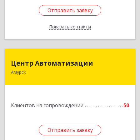
Отправить заявку
Отправить заявку
Показать контакты
Назад
Центр Автоматизации
Центр Автоматизации
Амурск
682640, Хабаровский край, Амурск г, Мира пр-
кт, дом № 55, оф.2
Подробнее
Клиентов на сопровождении
50
Отправить заявку
Отправить заявку