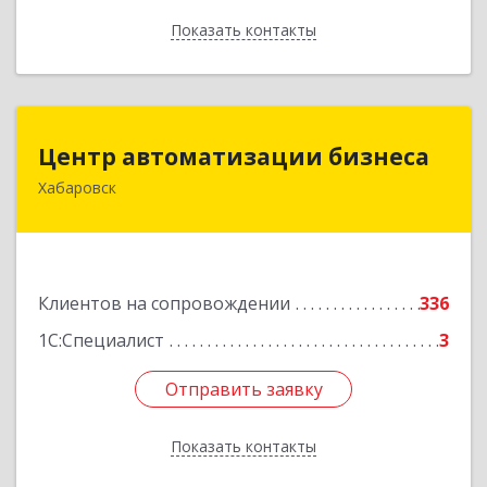
Показать контакты
Назад
Центр автоматизации бизнеса
Центр автоматизации бизнеса
Хабаровск
680030, Хабаровский край, Хабаровск г, Ленина
ул, дом № 4, оф.802
Подробнее
Клиентов на сопровождении
336
1С:Специалист
3
Отправить заявку
Отправить заявку
Показать контакты
Назад