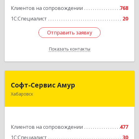
Клиентов на сопровождении
768
1С:Специалист
20
Отправить заявку
Отправить заявку
Показать контакты
Назад
Софт-Сервис Амур
Софт-Сервис Амур
Хабаровск
680000, Хабаровский край, Хабаровск г,
Муравьева-Амурского ул., дом № 4, оф.19
Подробнее
Клиентов на сопровождении
477
1С:Специалист
30