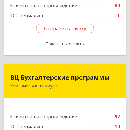
Клиентов на сопровождении
89
Подробнее
1С:Специалист
1
Отправить заявку
Отправить заявку
Показать контакты
Назад
ВЦ Бухгалтерские программы
ВЦ Бухгалтерские программы
Комсомольск-на-Амуре
681000, Хабаровский край, Комсомольск-на-
Амуре г, Сидоренко ул, дом № 1А
Подробнее
Клиентов на сопровождении
97
1С:Специалист
10