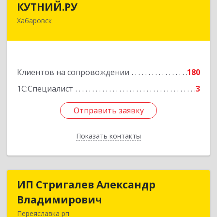
КУТНИЙ.РУ
Хабаровск
680007, Хабаровский край, Хабаровск г,
Шевчука ул, дом № 42, оф.505
Подробнее
Клиентов на сопровождении
180
1С:Специалист
3
Отправить заявку
Отправить заявку
Показать контакты
Назад
ИП Стригалев Александр
ИП Стригалев Александр
Владимирович
Владимирович
Переяславка рп