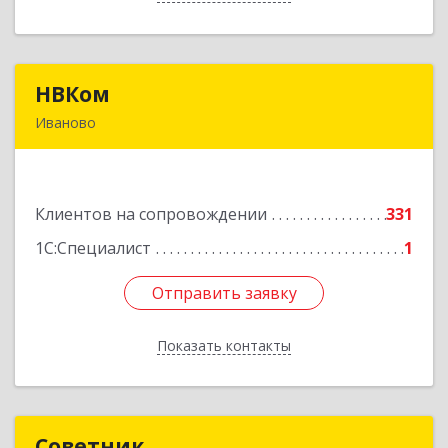
НВКом
НВКом
Иваново
153000, Ивановская обл, Иваново г, Аптечный
пер, дом № 11, оф.8
Клиентов на сопровождении
331
Подробнее
1С:Специалист
1
Отправить заявку
Отправить заявку
Показать контакты
Назад
Советник
Советник