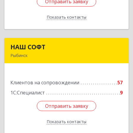
Отправить заявку
Отправить заявку
Показать контакты
Назад
НАШ СОФТ
НАШ СОФТ
Рыбинск
152903, Ярославская обл, Рыбинский р-н,
Рыбинск г, Свободы ул, дом № 6-4
Клиентов на сопровождении
57
Подробнее
1С:Специалист
9
Отправить заявку
Отправить заявку
Показать контакты
Назад