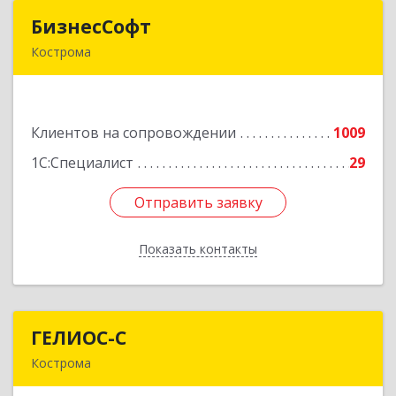
БизнесСофт
БизнесСофт
Кострома
156016, Костромская обл, Кострома г,
Профсоюзная ул, дом № 14а, пом.1, каб. 3
Клиентов на сопровождении
1009
Подробнее
1С:Специалист
29
Отправить заявку
Отправить заявку
Показать контакты
Назад
ГЕЛИОС-С
ГЕЛИОС-С
Кострома
156026, Костромская обл, г.о. город Кострома,