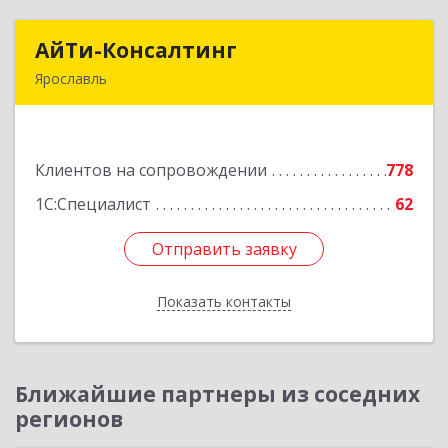
АйТи-Консалтинг
АйТи-Консалтинг
Ярославль
150007, Ярославская обл, Ярославль г, Урочская
ул, дом № 19, пом.28
Клиентов на сопровождении
778
Подробнее
1С:Специалист
62
Отправить заявку
Отправить заявку
Показать контакты
Назад
Ближайшие партнеры из соседних
регионов