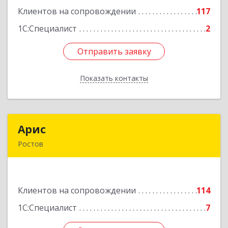
Клиентов на сопровождении
117
Подробнее
1С:Специалист
2
Отправить заявку
Отправить заявку
Показать контакты
Назад
Арис
Арис
Ростов
152150, Ярославская обл, Ростовский р-н,
Ростов г, Пионерский проезд, дом № 3
Клиентов на сопровождении
114
Подробнее
1С:Специалист
7