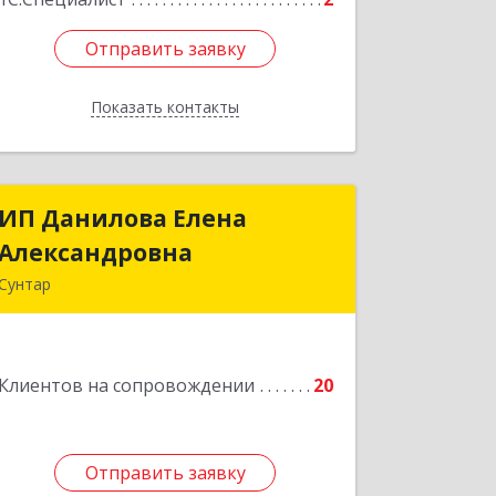
Отправить заявку
Отправить заявку
Показать контакты
Назад
ИП Данилова Елена
ИП Данилова Елена
Александровна
Александровна
Сунтар
Подробнее
Клиентов на сопровождении
20
Отправить заявку
Отправить заявку