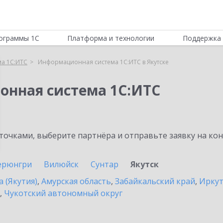
ограммы 1С
Платформа и технологии
Поддержка 
а 1С:ИТС
Информационная система 1С:ИТС в Якутске
онная система 1С:ИТС
очками, выберите партнёра и отправьте заявку на ко
ерюнгри
Вилюйск
Сунтар
Якутск
а (Якутия)
,
Амурская область
,
Забайкальский край
,
Иркут
,
Чукотский автономный округ