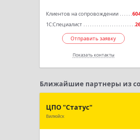
Подробне
Клиентов на сопровождении
60
1С:Специалист
2
Отправить заявку
Отправить заявку
Показать контакты
Назад
Ближайшие партнеры из со
ЦПО "Статус
ЦПО "Статус"
Вилюйск
677000, Саха /Якутия/ Респ, Якутск г
Ленина пр-кт, дом № 1, оф.42