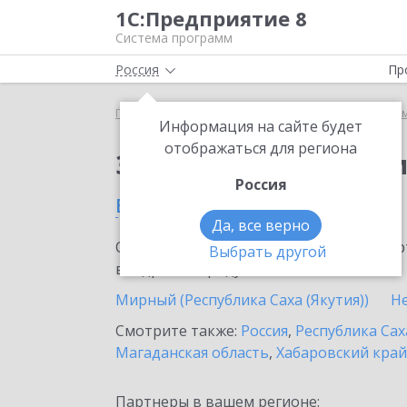
1С:Предприятие 8
Система программ
Россия
Пр
Главная
Сервисы ИТС
Информационная систем
Информация на сайте будет
отображаться для региона
Заказать Информаци
Россия
в Якутске
Да, все верно
Ознакомьтесь с информационными карт
Выбрать другой
внедрение продукта.
Мирный (Республика Саха (Якутия))
Н
Смотрите также:
Россия
,
Республика Сах
Магаданская область
,
Хабаровский край
Партнеры в вашем регионе: