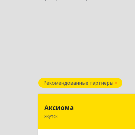
Рекомендованные партнеры
Аксиом
Аксиома
Якутск
677000, Саха /Якутия/ Респ, Якутск г
Чиряева ул, дом № 1, кв.1