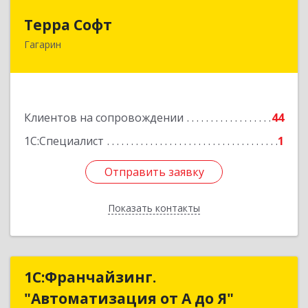
Терра Софт
Терра Софт
Гагарин
215010, Смоленская обл, Гагарин г, Ленина ул,
дом № 12
Подробнее
Клиентов на сопровождении
44
1С:Специалист
1
Отправить заявку
Отправить заявку
Показать контакты
Назад
1С:Франчайзинг.
1С:Франчайзинг.
"Автоматизация от А до Я"
"Автоматизация от А до Я"