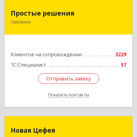
Простые решения
Простые решения
Смоленск
214015, Смоленская обл, Смоленск г, Большая
Краснофлотская ул, дом № 17
Подробнее
Клиентов на сопровождении
3229
1С:Специалист
57
Отправить заявку
Отправить заявку
Показать контакты
Назад
Новая Цефея
Новая Цефея