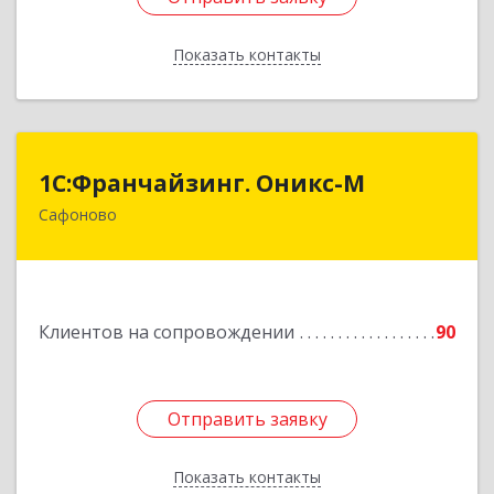
Показать контакты
Назад
1С:Франчайзинг. Оникс-М
1С:Франчайзинг. Оникс-М
Сафоново
215500, Смоленская обл, Сафоновский р-н,
Сафоново г, Революционная ул, дом № 9а
Подробнее
Клиентов на сопровождении
90
Отправить заявку
Отправить заявку
Показать контакты
Назад