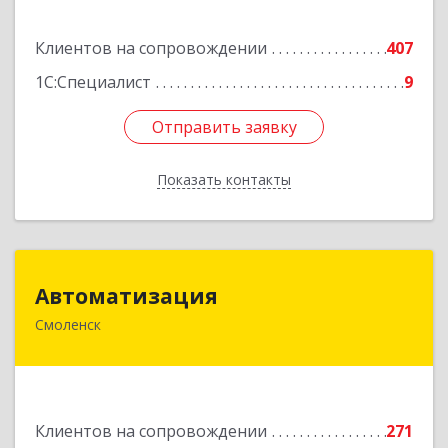
Подробнее
Клиентов на сопровождении
407
1С:Специалист
9
Отправить заявку
Отправить заявку
Показать контакты
Назад
Автоматизация
Автоматизация
Смоленск
214019, Смоленская обл, Смоленск г, Марии
Октябрьской ул, дом № 16, оф.107
Подробнее
Клиентов на сопровождении
271