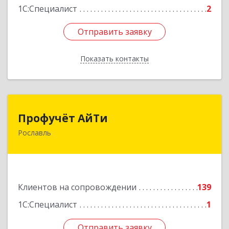
1С:Специалист
2
Отправить заявку
Отправить заявку
Показать контакты
Назад
Профучёт АйТи
Профучёт АйТи
Рославль
216500, Смоленская обл, Рославльский р-н,
Рославль г, Урицкого ул, дом № 13, кв.4
Подробнее
Клиентов на сопровождении
139
1С:Специалист
1
Отправить заявку
Отправить заявку