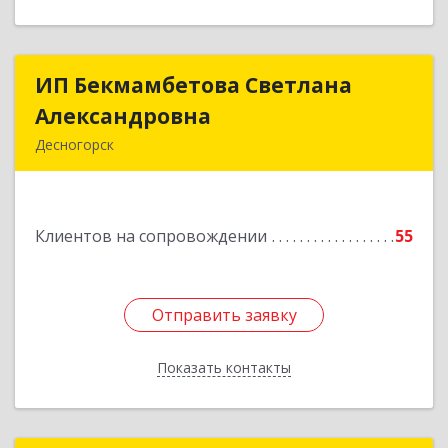
ИП Бекмамбетова Светлана
ИП Бекмамбетова Светлана
Александровна
Александровна
Десногорск
216400, Смоленская обл, Десногорск г, 4-й мкр,
дом № 7, кв.11
Клиентов на сопровождении
55
Подробнее
Отправить заявку
Отправить заявку
Показать контакты
Назад