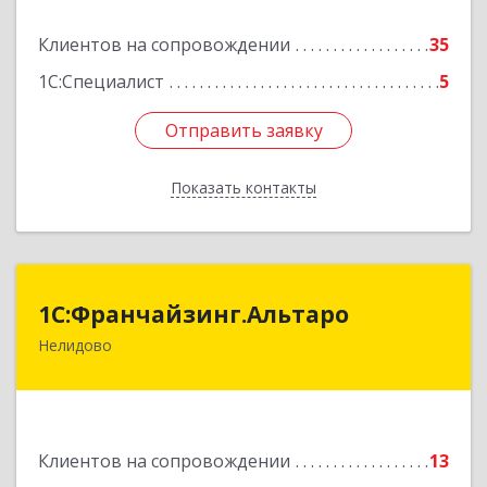
Подробнее
Клиентов на сопровождении
35
1С:Специалист
5
Отправить заявку
Отправить заявку
Показать контакты
Назад
1С:Франчайзинг.Альтаро
1С:Франчайзинг.Альтаро
Нелидово
172527, Тверская обл, Нелидово г, Матросова
ул, дом № 22, оф.1
Подробнее
Клиентов на сопровождении
13