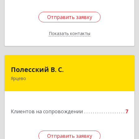
Отправить заявку
Отправить заявку
Показать контакты
Назад
Полесский В. С.
Полесский В. С.
Ярцево
215800,Смоленская обл. г. Ярцево,
ул.Краснофлотская д.30
Подробнее
Клиентов на сопровождении
7
Отправить заявку
Отправить заявку