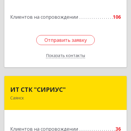
Подробнее
Клиентов на сопровождении
106
Отправить заявку
Отправить заявку
Показать контакты
Назад
ИТ СТК "СИРИУС"
ИТ СТК "СИРИУС"
Саянск
666303, Иркутская обл, Саянск г, Юбилейный
мкр, дом № 38
Подробнее
Клиентов на сопровождении
36