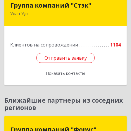
Группа компаний "Стэк"
Группа компаний "Стэк"
Улан-Удэ
670000, Бурятия Респ, Улан-Удэ г, Советская ул.,
дом № 25
Подробнее
Клиентов на сопровождении
1104
Отправить заявку
Отправить заявку
Показать контакты
Назад
Ближайшие партнеры из соседних
регионов
Группа компаний "Форус"
Группа компаний "Форус"