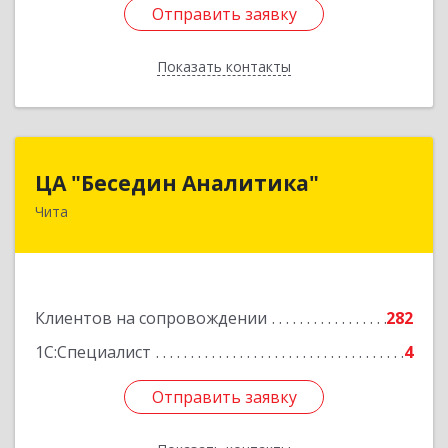
Отправить заявку
Отправить заявку
Показать контакты
Назад
ЦА "Беседин Аналитика"
ЦА "Беседин Аналитика"
Чита
672039, Забайкальский край, Чита г,
Красноярская ул, дом № 24, корпус а, оф.401
Подробнее
Клиентов на сопровождении
282
1С:Специалист
4
Отправить заявку
Отправить заявку