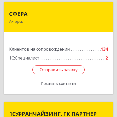
СФЕРА
СФЕРА
Ангарск
665816, Иркутская обл, Ангарск г, 177-й кв-л,
дом № 6, оф.159
Подробнее
Клиентов на сопровождении
134
1С:Специалист
2
Отправить заявку
Отправить заявку
Показать контакты
Назад
1С:ФРАНЧАЙЗИНГ. ГК ПАРТНЕР
1С:ФРАНЧАЙЗИНГ. ГК ПАРТНЕР