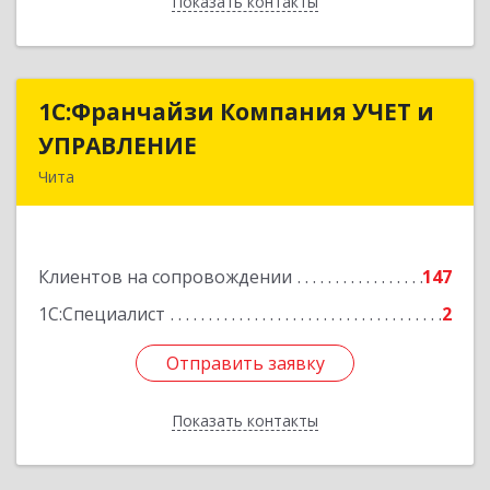
Показать контакты
Назад
1С:Франчайзи Компания УЧЕТ и
1С:Франчайзи Компания УЧЕТ и
УПРАВЛЕНИЕ
УПРАВЛЕНИЕ
Чита
672038, Забайкальский край, Чита г, Нагорная
ул, дом № 81а, пом.1
Клиентов на сопровождении
147
Подробнее
1С:Специалист
2
Отправить заявку
Отправить заявку
Показать контакты
Назад