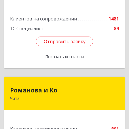
Подробнее
Клиентов на сопровождении
1481
1С:Специалист
89
Отправить заявку
Отправить заявку
Показать контакты
Назад
Романова и Ко
Романова и Ко
Чита
672000, Забайкальский край, Чита г, Анохина
ул, дом № 91, оф.703, а/я 1062
Подробнее