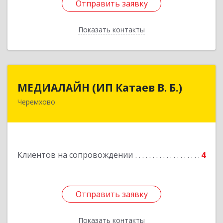
Отправить заявку
Отправить заявку
Показать контакты
Назад
МЕДИАЛАЙН (ИП Катаев В. Б.)
МЕДИАЛАЙН (ИП Катаев В. Б.)
Черемхово
665413, Иркутская обл, Черемхово г, Ленина ул,
дом № 5, оф.328
Подробнее
Клиентов на сопровождении
4
Отправить заявку
Отправить заявку
Показать контакты
Назад