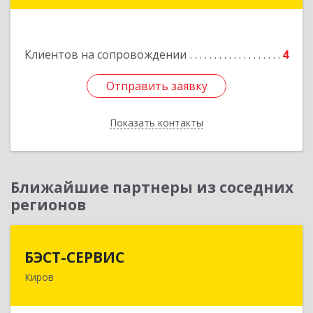
Подробнее
Клиентов на сопровождении
4
Отправить заявку
Отправить заявку
Показать контакты
Назад
Ближайшие партнеры из соседних
регионов
БЭСТ-СЕРВИС
БЭСТ-СЕРВИС
Киров
610045, Кировская обл, Киров г, Дмитрия
Козулева ул, дом № 2, корпус 1