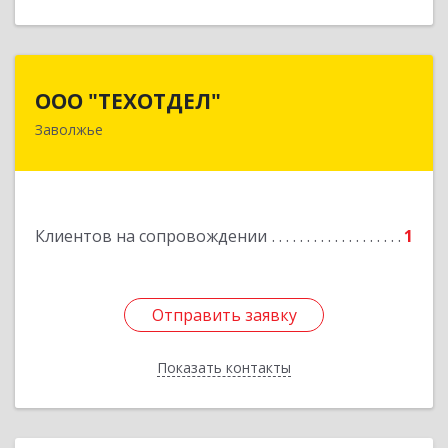
ООО "ТЕХОТДЕЛ"
ООО "ТЕХОТДЕЛ"
Заволжье
Подробнее
Клиентов на сопровождении
1
Отправить заявку
Отправить заявку
Показать контакты
Назад