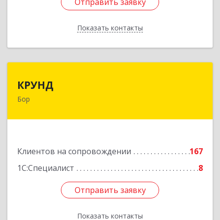
Отправить заявку
Отправить заявку
Показать контакты
Назад
КРУНД
КРУНД
Бор
606440, Нижегородская обл, Бор г,
Профсоюзная ул, дом № 6
Подробнее
Клиентов на сопровождении
167
1С:Специалист
8
Отправить заявку
Отправить заявку
Показать контакты
Назад