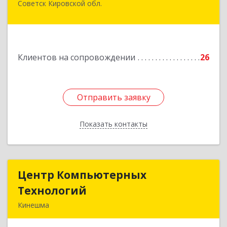
Советск Кировской обл.
613340, Кировская обл, Советск г, Дружбы ул,
дом № 29
Подробнее
Клиентов на сопровождении
26
Отправить заявку
Отправить заявку
Показать контакты
Назад
Центр Компьютерных
Центр Компьютерных
Технологий
Технологий
Кинешма
155800, Ивановская обл, Кинешма г, Вичугская