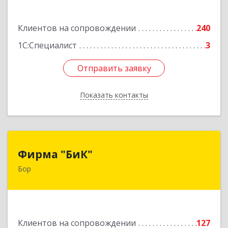
Подробнее
Клиентов на сопровождении
240
1С:Специалист
3
Отправить заявку
Отправить заявку
Показать контакты
Назад
Фирма "БиК"
Фирма "БиК"
Бор
606440, Нижегородская обл, Бор г, Советская
ул, дом № 11
Подробнее
Клиентов на сопровождении
127