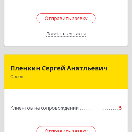
Отправить заявку
Отправить заявку
Показать контакты
Назад
Пленкин Сергей Анатльевич
Пленкин Сергей Анатльевич
Орлов
612 270, 612270, Кировская обл, , Орлов г,
Ленина ул, дом. 128
Подробнее
Клиентов на сопровождении
5
Отправить заявку
Отправить заявку