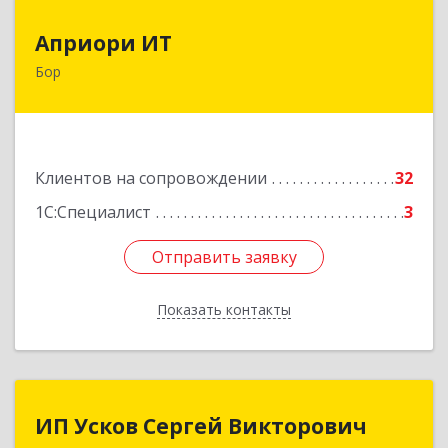
Априори ИТ
Априори ИТ
Бор
606446, Нижегородская обл, Бор г, Красногорка
м-н, дом № 23, корпус 1, кв.11
Подробнее
Клиентов на сопровождении
32
1С:Специалист
3
Отправить заявку
Отправить заявку
Показать контакты
Назад
ИП Усков Сергей Викторович
ИП Усков Сергей Викторович