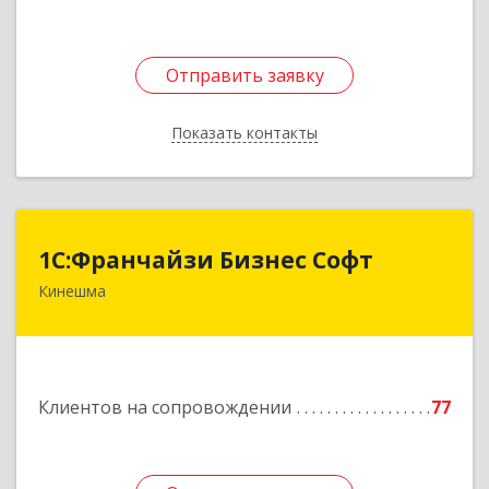
Отправить заявку
Отправить заявку
Показать контакты
Назад
1С:Франчайзи Бизнес Софт
1С:Франчайзи Бизнес Софт
Кинешма
155800, Ивановская обл, Кинешма г, Жуковская
ул, дом № 10
Подробнее
Клиентов на сопровождении
77