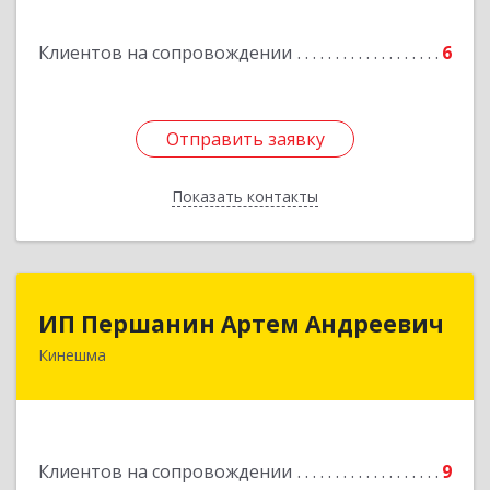
ул, дом № 106
Клиентов на сопровождении
6
Подробнее
Отправить заявку
Отправить заявку
Показать контакты
Назад
ИП Першанин Артем Андреевич
ИП Першанин Артем Андреевич
Кинешма
Подробнее
Клиентов на сопровождении
9