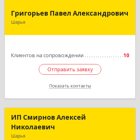
Григорьев Павел Александрович
Григорьев Павел Александрович
Шарья
157505, Костромская область, город Шарья,
улица Краснухина, дом 6.
Подробнее
Клиентов на сопровождении
10
Отправить заявку
Отправить заявку
Показать контакты
Назад
ИП Смирнов Алексей
ИП Смирнов Алексей
Николаевич
Николаевич
Шарья