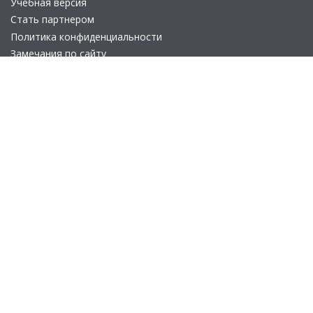
Учебная версия
Стать партнером
Политика конфиденциальности
Замечания по сайту
Другие сайты
Телефон:
+7 (495) 737-92-57
Email:
site_v8@1c.ru
Отдел продаж:
г. Москва
,
улица Селезнёвская, дом 21
© 2026 АО «Группа 1С» (правопреемник «1С»). Все права на сайт
защищены
© 2011- 2026 ООО «1С-Софт» (
о компании
).
Исключительное право на технологическую платформу
«1С:Предприятие 8» и типовые конфигурации программных
продуктов системы «1С:Предприятие 8», представленные на