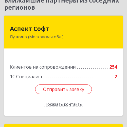
Ближайшие партнеры из соседних
регионов
Аспект Софт
Аспект Софт
Пушкино (Московская обл.)
141205, Московская обл, Пушкинский р-н,
Пушкино г, Московский пр-кт, дом № 44, пом.4
Подробнее
Клиентов на сопровождении
254
1С:Специалист
2
Отправить заявку
Отправить заявку
Показать контакты
Назад