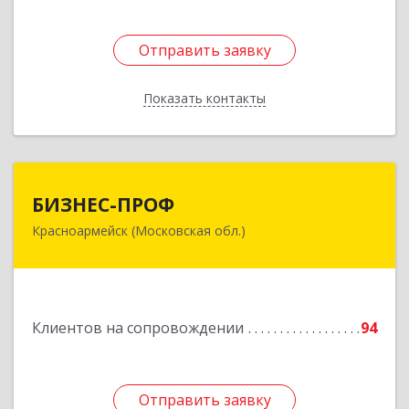
Отправить заявку
Отправить заявку
Показать контакты
Назад
БИЗНЕС-ПРОФ
БИЗНЕС-ПРОФ
Красноармейск (Московская обл.)
141290, Московская обл, Красноармейск г,
Чкалова ул, дом № 8, оф.7
Подробнее
Клиентов на сопровождении
94
Отправить заявку
Отправить заявку