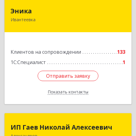
Эника
Эника
Ивантеевка
141280, Московская обл, г.о. Пушкинский,
Ивантеевка г, Заводская ул, дом № 12, кв.1
Подробнее
Клиентов на сопровождении
133
1С:Специалист
1
Отправить заявку
Отправить заявку
Показать контакты
Назад
ИП Гаев Николай Алексеевич
ИП Гаев Николай Алексеевич
Александров