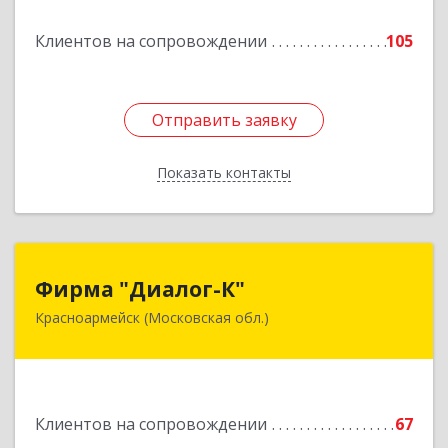
ком.74
Клиентов на сопровождении
105
Подробнее
Отправить заявку
Отправить заявку
Показать контакты
Назад
Фирма "Диалог-К"
Фирма "Диалог-К"
Красноармейск (Московская обл.)
141292, Московская обл, Красноармейск г,
Комсомольская ул, дом № 4, пом.25
Подробнее
Клиентов на сопровождении
67