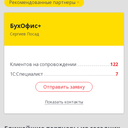
Рекомендованные партнеры
БухОфис+
БухОфис+
Сергиев Посад
141304, Московская обл, Сергиево-Посадский
р-н, Сергиев Посад г, Воробьевская ул, дом №
3, этаж 3, оф.1
Подробнее
Клиентов на сопровождении
122
1С:Специалист
7
Отправить заявку
Отправить заявку
Показать контакты
Назад