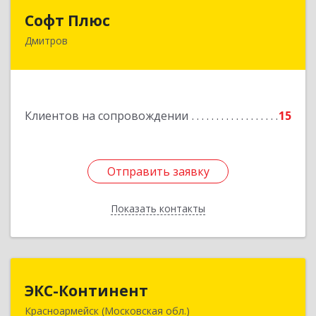
Софт Плюс
Софт Плюс
Дмитров
141851, Московская обл, г.о. Дмитровский,
Игнатово с, объединения Воин тер, дом № 106
Подробнее
Клиентов на сопровождении
15
Отправить заявку
Отправить заявку
Показать контакты
Назад
ЭКС-Континент
ЭКС-Континент
Красноармейск (Московская обл.)
141292, Московская область, Красноармейск,