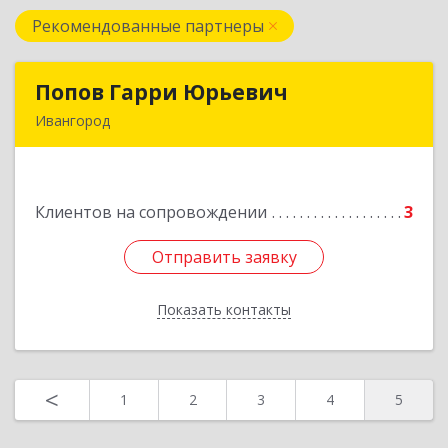
Рекомендованные партнеры
Попов Гарри Юрьевич
Попов Гарри Юрьевич
Ивангород
Подробнее
Клиентов на сопровождении
3
Отправить заявку
Отправить заявку
Показать контакты
Назад
<
1
2
3
4
5