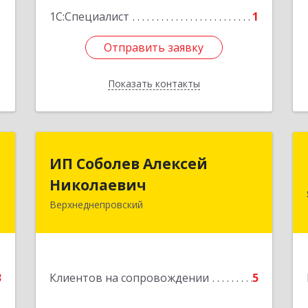
1
1С:Специалист
1
Отправить заявку
Отправить заявку
Показать контакты
Назад
о
ИП Соболев Алексей
ИП Соболев Алексей
Николаевич
Николаевич
,
1
Верхнеднепровский
Подробнее
е
3
Клиентов на сопровождении
5