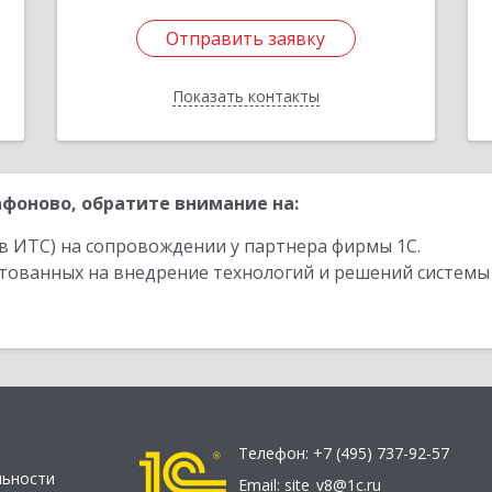
Отправить заявку
Отправить заявку
Показать контакты
Назад
фоново, обратите внимание на:
в ИТС) на сопровождении у партнера фирмы 1С.
стованных на внедрение технологий и решений системы
Телефон:
+7 (495) 737-92-57
льности
Email:
site_v8@1c.ru