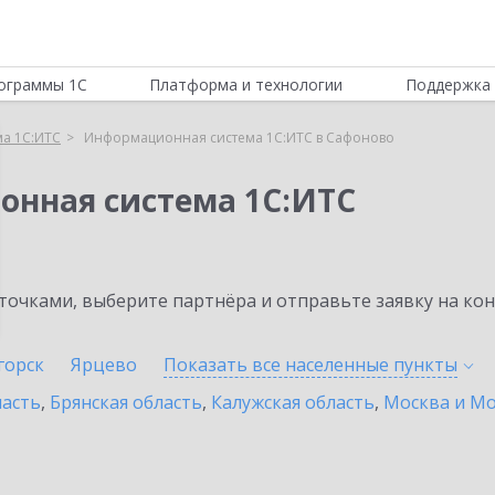
ограммы 1С
Платформа и технологии
Поддержка 
а 1С:ИТС
Информационная система 1С:ИТС в Сафоново
онная система 1С:ИТС
очками, выберите партнёра и отправьте заявку на ко
горск
Ярцево
Показать все населенные
пункты
ласть
,
Брянская область
,
Калужская область
,
Москва и Мо