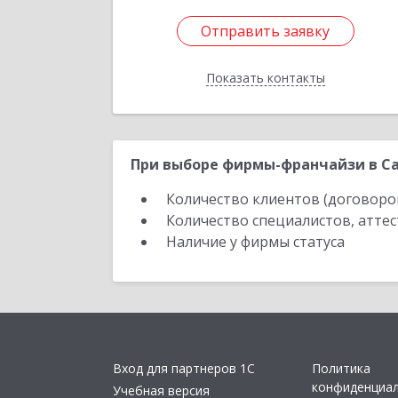
Отправить заявку
Отправить заявку
Показать контакты
Назад
При выборе фирмы-франчайзи в Са
Количество клиентов (договоро
Количество специалистов, атте
Наличие у фирмы статуса
Вход для партнеров 1С
Политика
конфиденциа
Учебная версия