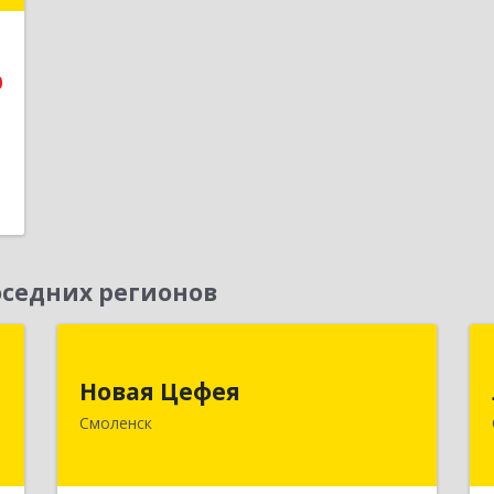
е
0
седних регионов
я
Новая Цефея
Новая Цефея
,
214018, Смоленская обл, Смоленск г,
Смоленск
№
Раевского ул, дом № 10
7
Подробнее