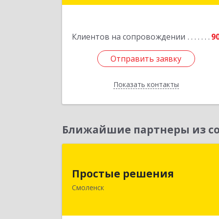
Подробне
Клиентов на сопровождении
9
Отправить заявку
Отправить заявку
Показать контакты
Назад
Ближайшие партнеры из со
Простые решени
Простые решения
214015, Смоленская обл, Смоленск г
Смоленск
Большая Краснофлотская ул, дом 
1