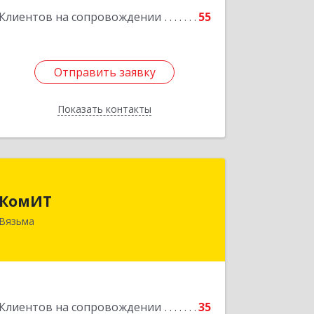
Клиентов на сопровождении
55
Отправить заявку
Отправить заявку
Показать контакты
Назад
КомИТ
КомИТ
215110, Смоленская обл, Вяземский м.
Вязьма
р-н, Вязьма г, Вяземское г.п.,
Восстания ул, дом № 1, пом.22
Подробнее
Клиентов на сопровождении
35