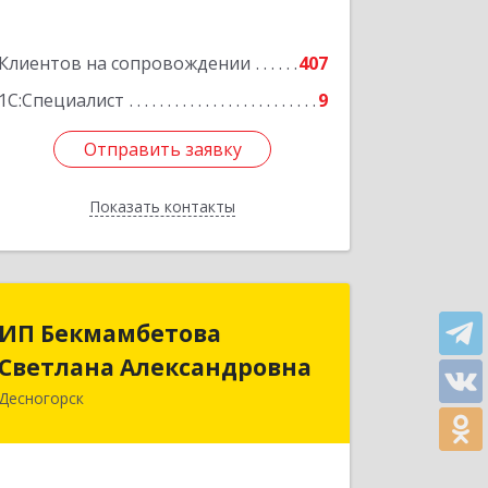
Клиентов на сопровождении
407
1С:Специалист
9
Отправить заявку
Отправить заявку
Показать контакты
Назад
ИП Бекмамбетова
ИП Бекмамбетова
Светлана Александровна
Светлана Александровна
Десногорск
216400, Смоленская обл, Десногорск г,
4-й мкр, дом № 7, кв.11
Подробнее