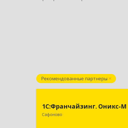
Рекомендованные партнеры
1С:Франчайзинг. Оникс-
1С:Франчайзинг. Оникс-М
215500, Смоленская обл, Сафоновски
Сафоново
р-н, Сафоново г, Революционная ул
дом № 9