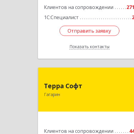
Клиентов на сопровождении
27
1С:Специалист
Отправить заявку
Отправить заявку
Показать контакты
Назад
Терра Соф
Терра Софт
215010, Смоленская обл, Гагарин г
Гагарин
Ленина ул, дом № 1
Подробне
Клиентов на сопровождении
4