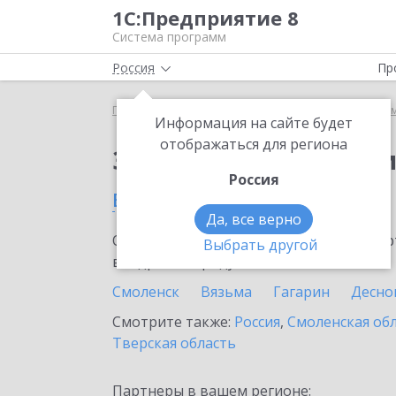
1С:Предприятие 8
Система программ
Россия
Пр
Главная
Сервисы ИТС
Информационная систем
Информация на сайте будет
отображаться для региона
Заказать Информаци
Россия
в Сафоново
Да, все верно
Ознакомьтесь с информационными карт
Выбрать другой
внедрение продукта.
Смоленск
Вязьма
Гагарин
Десно
Смотрите также:
Россия
,
Смоленская об
Тверская область
Партнеры в вашем регионе: