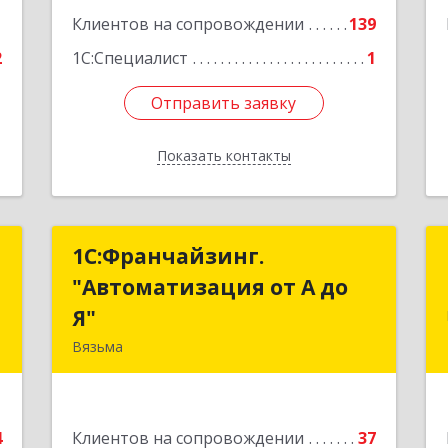
1
Клиентов на сопровождении
139
2
1С:Специалист
1
Отправить заявку
Отправить заявку
Показать контакты
Назад
т
1С:Франчайзинг.
1С:Франчайзинг.
"Автоматизация от А до
"Автоматизация от А до
,
Я"
Я"
2
Вязьма
215111, Смоленская обл, Вязьма г,
е
Красноармейское ш, дом № 3а, кв.42
4
Клиентов на сопровождении
37
Подробнее