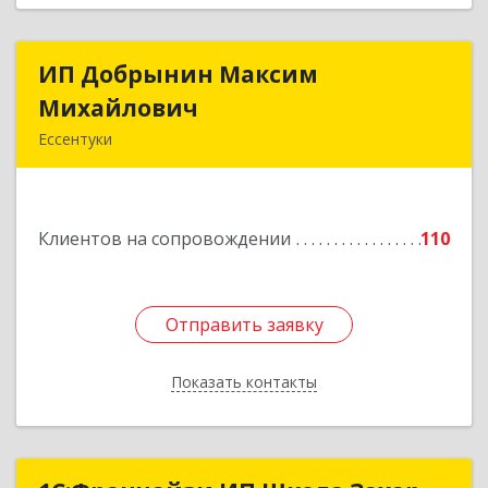
ИП Добрынин Максим
ИП Добрынин Максим
Михайлович
Михайлович
Ессентуки
357601, Ставропольский край, Ессентуки,
Спасателей, дом № 5, кв.43
Клиентов на сопровождении
110
Подробнее
Отправить заявку
Отправить заявку
Показать контакты
Назад