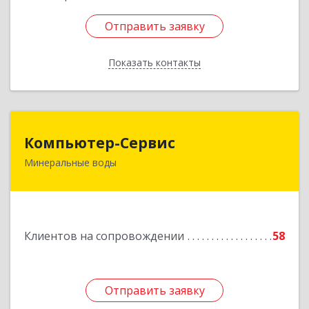
Отправить заявку
Отправить заявку
Показать контакты
Назад
Компьютер-Сервис
Компьютер-Сервис
Минеральные воды
357202, Ставропольский край, Минеральные
Воды г, Гагарина ул, дом № 48
Подробнее
Клиентов на сопровождении
58
Отправить заявку
Отправить заявку