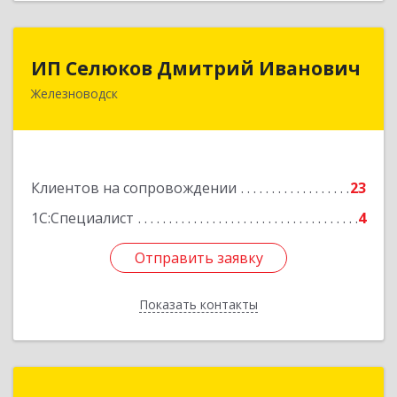
ИП Селюков Дмитрий Иванович
ИП Селюков Дмитрий Иванович
Железноводск
357400, Ставропольский край, Железноводск г,
Энгельса ул, дом № 17, кв.17
Подробнее
Клиентов на сопровождении
23
1С:Специалист
4
Отправить заявку
Отправить заявку
Показать контакты
Назад
Гофонов Сергей Евгеньевич