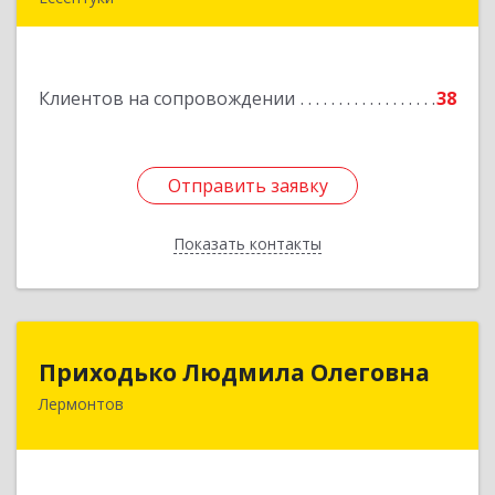
Подробнее
Клиентов на сопровождении
38
Отправить заявку
Отправить заявку
Показать контакты
Назад
Приходько Людмила Олеговна
Приходько Людмила Олеговна
Лермонтов
357341, Лермонтов г, П.Лумумбы ул, дом №
43/2, кв.44
Подробнее