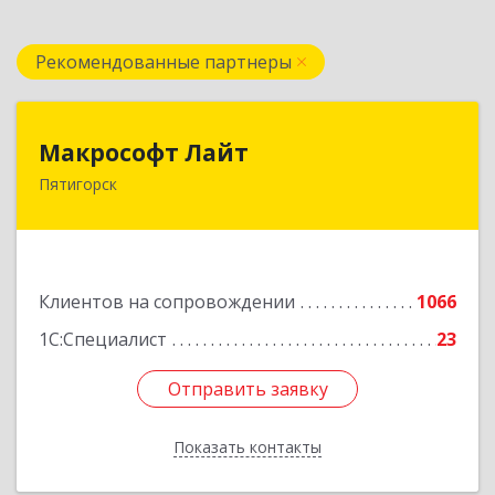
Рекомендованные партнеры
Макрософт Лайт
Макрософт Лайт
Пятигорск
357501, Ставропольский край, Пятигорск г,
Коста Хетагурова ул, дом № 4
Подробнее
Клиентов на сопровождении
1066
1С:Специалист
23
Отправить заявку
Отправить заявку
Показать контакты
Назад