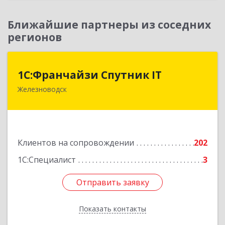
Ближайшие партнеры из соседних
регионов
1С:Франчайзи Спутник IT
1С:Франчайзи Спутник IT
Железноводск
357430, Ставропольский край, город-курорт
Железноводск, Иноземцево п, Свободы ул, дом
№ 136
Подробнее
Клиентов на сопровождении
202
1С:Специалист
3
Отправить заявку
Отправить заявку
Показать контакты
Назад