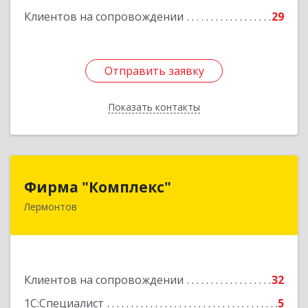
Клиентов на сопровождении
29
Отправить заявку
Отправить заявку
Показать контакты
Назад
Фирма "Комплекс"
Фирма "Комплекс"
Лермонтов
357348, Ставропольский край, Лермонтов г,
Острогорка с, Степная ул, дом № 46, а
Подробнее
Клиентов на сопровождении
32
1С:Специалист
5