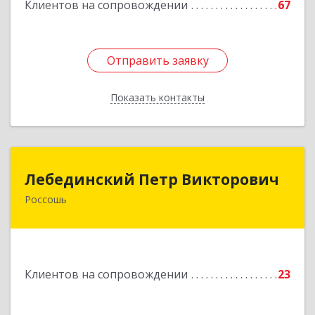
Клиентов на сопровождении
67
Отправить заявку
Отправить заявку
Показать контакты
Назад
Лебединский Петр Викторович
Лебединский Петр Викторович
Россошь
396650, Воронежская обл., г. Россошь, пер.
Крамского 11
Подробнее
Клиентов на сопровождении
23