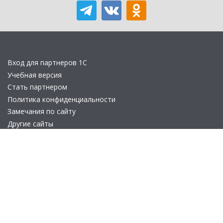
Вход для партнеров 1С
Учебная версия
Стать партнером
Политика конфиденциальности
Замечания по сайту
Другие сайты
Телефон:
+7 (495) 737-92-57
Email:
site_v8@1c.ru
Отдел продаж:
г. Москва
,
улица Селезнёвская, дом 21