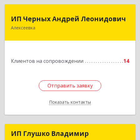
ИП Черных Андрей Леонидович
ИП Черных Андрей Леонидович
Алексеевка
309850, Белгородская обл, Алексеевский р-н,
Алексеевка г, Совхозная ул, дом № 23, кв.2
Подробнее
Клиентов на сопровождении
14
Отправить заявку
Отправить заявку
Показать контакты
Назад
ИП Глушко Владимир
ИП Глушко Владимир