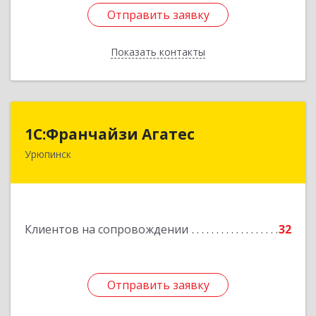
Отправить заявку
Отправить заявку
Показать контакты
Назад
1С:Франчайзи Агатес
1С:Франчайзи Агатес
Урюпинск
403113, Волгоградская обл, Урюпинск г, Ленина
пр-кт, дом № 90а
Подробнее
Клиентов на сопровождении
32
Отправить заявку
Отправить заявку