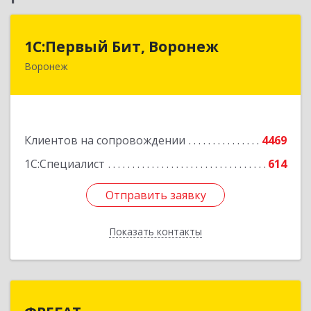
1С:Первый Бит, Воронеж
1С:Первый Бит, Воронеж
Воронеж
394006, Воронежская обл, Воронеж г, 20-летия
Октября ул, дом № 119, оф.711
Подробнее
Клиентов на сопровождении
4469
1С:Специалист
614
Отправить заявку
Отправить заявку
Показать контакты
Назад
ФРЕГАТ