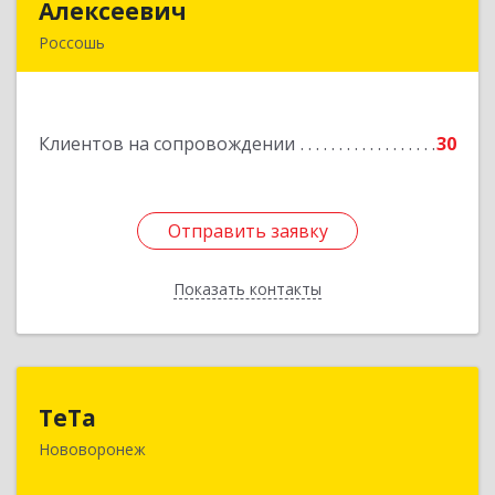
Алексеевич
Алексеевич
Россошь
396650, Воронежская обл, Россошанский р-н,
Россошь г,ул Октябрьская 76 Г
Клиентов на сопровождении
30
Подробнее
Отправить заявку
Отправить заявку
Показать контакты
Назад
ТеТа
ТеТа
Нововоронеж
396 073, Нововоронеж г, а/я, дом № 30