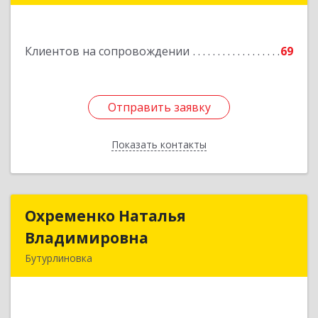
Подробнее
Клиентов на сопровождении
69
Отправить заявку
Отправить заявку
Показать контакты
Назад
Охременко Наталья
Охременко Наталья
Владимировна
Владимировна
Бутурлиновка
Подробнее