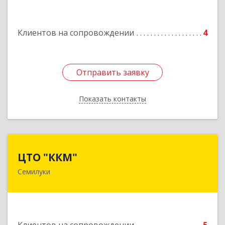
Подробнее
Клиентов на сопровождении
4
Отправить заявку
Отправить заявку
Показать контакты
Назад
ЦТО "ККМ"
ЦТО "ККМ"
Семилуки
Подробнее