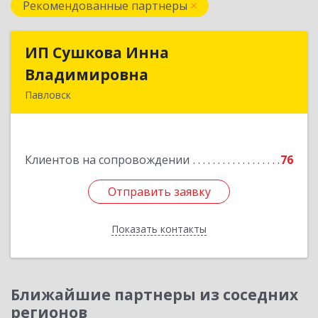
Рекомендованные партнеры
ИП Сушкова Инна
ИП Сушкова Инна
Владимировна
Владимировна
Павловск
396420, Воронежская обл, Павловский р-н,
Павловск г, Цветочная ул, дом № 4/2
Клиентов на сопровождении
76
Подробнее
Отправить заявку
Отправить заявку
Показать контакты
Назад
Ближайшие партнеры из соседних
регионов