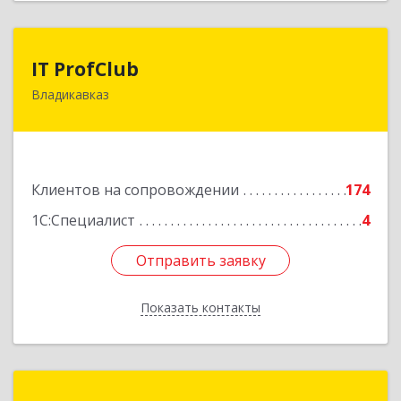
IT ProfClub
IT ProfClub
Владикавказ
362045, Северная Осетия - Алания Респ,
Владикавказ г, Международная ул, дом № 2 "А",
этаж 5, каб.507
Подробнее
Клиентов на сопровождении
174
1С:Специалист
4
Отправить заявку
Отправить заявку
Показать контакты
Назад
Информ-Сервис