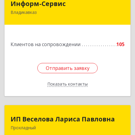
Информ-Сервис
Владикавказ
362020, Северная Осетия - Алания Респ,
Владикавказ г, Островского ул, дом № 12, пом.3
Подробнее
Клиентов на сопровождении
105
Отправить заявку
Отправить заявку
Показать контакты
Назад
ИП Веселова Лариса Павловна
ИП Веселова Лариса Павловна
Прохладный
361045, Кабардино-Балкарская Респ,