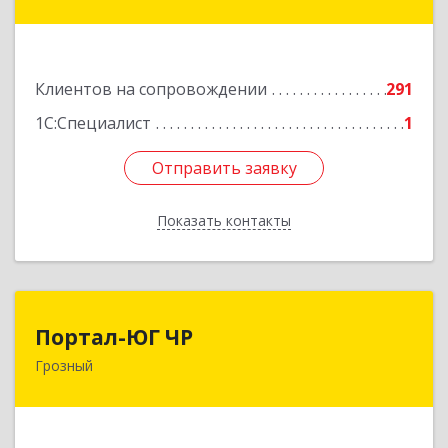
Гайрбекова Муслима Гайрбековича ул, дом №
72
Подробнее
Клиентов на сопровождении
291
1С:Специалист
1
Отправить заявку
Отправить заявку
Показать контакты
Назад
Портал-ЮГ ЧР
Портал-ЮГ ЧР
Грозный
364906, Чеченская Респ, Грозный г, Путина пр-
кт, дом № 30
Подробнее