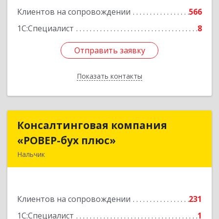
Клиентов на сопровождении
566
1С:Специалист
8
Отправить заявку
Отправить заявку
Показать контакты
Назад
Консалтинговая компания
Консалтинговая компания
«РОВЕР-бух плюс»
«РОВЕР-бух плюс»
Нальчик
360004, Кабардино-Балкарская Респ, Нальчик г,
Кирова ул, дом № 233
Клиентов на сопровождении
231
Подробнее
1С:Специалист
1