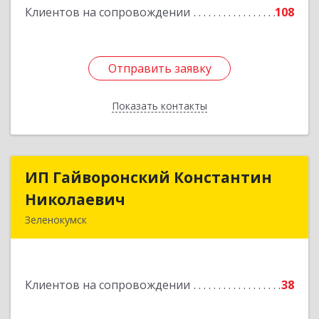
Клиентов на сопровождении
108
Отправить заявку
Отправить заявку
Показать контакты
Назад
ИП Гайворонский Константин
ИП Гайворонский Константин
Николаевич
Николаевич
Зеленокумск
357910, Ставропольский край, Советский р-н,
Зеленокумск г, Ленина пл, дом № 6, оф.4
Клиентов на сопровождении
38
Подробнее