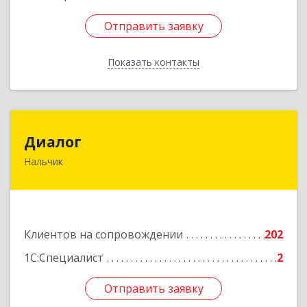
Отправить заявку
Отправить заявку
Показать контакты
Назад
Диалог
Диалог
Нальчик
360016, Кабардино-Балкарская Респ, Нальчик г,
Калюжного ул, дом № 3, этаж 2
Подробнее
Клиентов на сопровождении
202
1С:Специалист
2
Отправить заявку
Отправить заявку