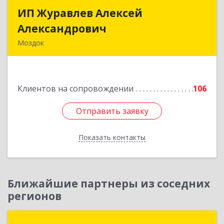
ИП Журавлев Алексей
ИП Журавлев Алексей
Александрович
Александрович
Моздок
363750, Северная Осетия - Алания Респ, Моздок
г, Кирова ул, дом № 41
Клиентов на сопровождении
106
Подробнее
Отправить заявку
Отправить заявку
Показать контакты
Назад
Ближайшие партнеры из соседних
регионов