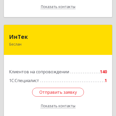
Показать контакты
Назад
ИнТек
ИнТек
Беслан
363000, Северная Осетия - Алания Респ,
Правобережный, Беслан г, Комсомольская ул,
дом № 69
Подробнее
Клиентов на сопровождении
140
1С:Специалист
1
Отправить заявку
Отправить заявку
Показать контакты
Назад