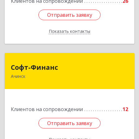
Клиентов на сопровождении
26
Отправить заявку
Отправить заявку
Показать контакты
Назад
Софт-Финанс
Софт-Финанс
Ачинск
662150, Красноярский край, Ачинск г, 1-й мкр,
дом № 55А, корпус 2
Подробнее
Клиентов на сопровождении
12
Отправить заявку
Отправить заявку