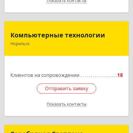
Показать контакты
Назад
Компьютерные технологии
Компьютерные технологии
Норильск
663302, Красноярский край, Норильск г,
Комсомольская ул, дом № 48А, кв.55
Подробнее
Клиентов на сопровождении
18
Отправить заявку
Отправить заявку
Показать контакты
Назад