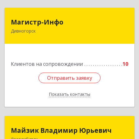
Магистр-Инфо
Магистр-Инфо
Дивногорск
663090 Красноярский край Дивногорск г
Бочкина ул дом № 23
Подробнее
Клиентов на сопровождении
10
Отправить заявку
Отправить заявку
Показать контакты
Назад
Майзик Владимир Юрьевич
Майзик Владимир Юрьевич