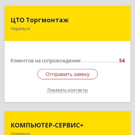
ЦТО Торгмонтаж
ЦТО Торгмонтаж
Норильск
663305, Красноярский край, Норильск г,
Ломоносова ул, дом № 3, оф.2
Подробнее
Клиентов на сопровождении
54
Отправить заявку
Отправить заявку
Показать контакты
Назад
КОМПЬЮТЕР-СЕРВИС+
КОМПЬЮТЕР-СЕРВИС+
Норильск
663319, Красноярский край, Норильск г,