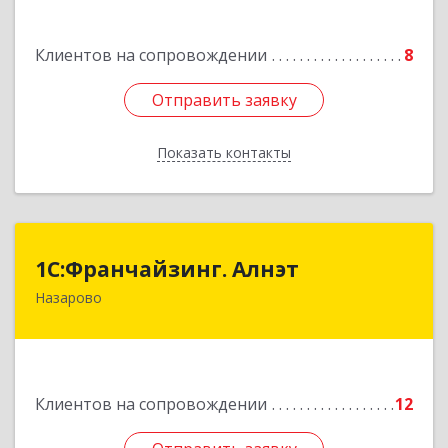
Подробнее
Клиентов на сопровождении
8
Отправить заявку
Отправить заявку
Показать контакты
Назад
1С:Франчайзинг. Алнэт
1С:Франчайзинг. Алнэт
Назарово
662200, Красноярский край, Назарово г,
Борисенко ул, дом № 11
Подробнее
Клиентов на сопровождении
12