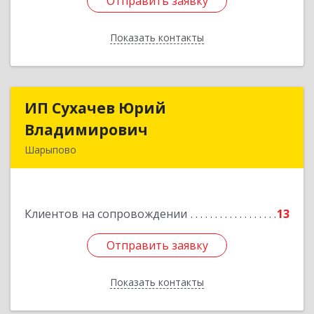
Отправить заявку
Отправить заявку
Показать контакты
Назад
ИП Сухачев Юрий
ИП Сухачев Юрий
Владимирович
Владимирович
Шарыпово
662313, Красноярский край, Шарыпово г,
Пионерный мкр, 27/2, кв.203
Клиентов на сопровождении
13
Подробнее
Отправить заявку
Отправить заявку
Показать контакты
Назад