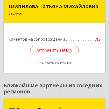
Шипилова Татьяна Михайловна
Шипилова Татьяна Михайловна
Заринск
Подробнее
Клиентов на сопровождении
13
Отправить заявку
Отправить заявку
Показать контакты
Назад
Ближайшие партнеры из соседних
регионов
1С-Галэкс: Франчайзинг