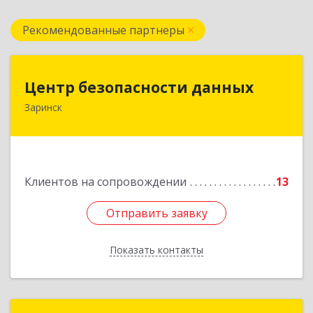
Рекомендованные партнеры
Центр безопасности данных
Центр безопасности данных
Заринск
659100, Алтайский край, Заринск г, Таратынова
ул, дом № 11, кв.9
Подробнее
Клиентов на сопровождении
13
Отправить заявку
Отправить заявку
Показать контакты
Назад