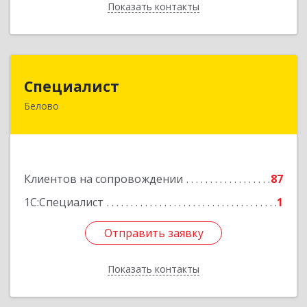
Показать контакты
Назад
Специалист
Специалист
Белово
Кемеровская обл, Белово г, Ленина ул, дом №
31-2
Подробнее
Клиентов на сопровождении
87
1С:Специалист
1
Отправить заявку
Отправить заявку
Показать контакты
Назад