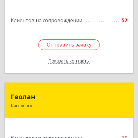
Подробнее
Клиентов на сопровождении
52
Отправить заявку
Отправить заявку
Показать контакты
Назад
Геолан
Геолан
Киселевск
652700, Кемеровская обл, Киселевск г,
Транспортная ул, дом № 54
Подробнее