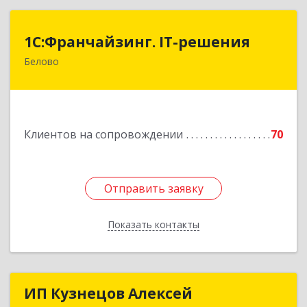
1С:Франчайзинг. IT-решения
1С:Франчайзинг. IT-решения
Белово
652600, Кемеровская обл, Белово г,
Железнодорожный пер, дом № 27
Подробнее
Клиентов на сопровождении
70
Отправить заявку
Отправить заявку
Показать контакты
Назад
ИП Кузнецов Алексей
ИП Кузнецов Алексей