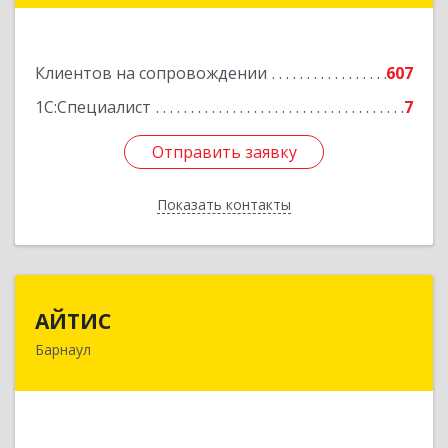
Подробнее
Клиентов на сопровождении
607
1С:Специалист
7
Отправить заявку
Отправить заявку
Показать контакты
Назад
АЙТИС
АЙТИС
Барнаул
656067, Алтайский край, Барнаул г, Взлетная ул,
дом № 65
Подробнее