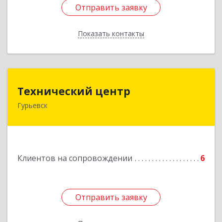
Отправить заявку
Отправить заявку
Показать контакты
Назад
Технический центр
Технический центр
Гурьевск
652780, Кемеровская область - Кузбасс,
Гурьевский р-н, Гурьевск г, Кирова ул, дом № 6
Подробнее
Клиентов на сопровождении
6
Отправить заявку
Отправить заявку