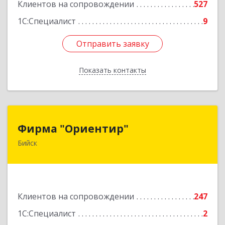
Клиентов на сопровождении
527
1С:Специалист
9
Отправить заявку
Отправить заявку
Показать контакты
Назад
Фирма "Ориентир"
Фирма "Ориентир"
Бийск
659300, Алтайский край, Бийск г, Сергея Кирова
пр-кт, дом № 3
Подробнее
Клиентов на сопровождении
247
1С:Специалист
2