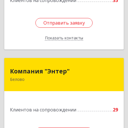
Клиентов на сопровождении
35
Отправить заявку
Отправить заявку
Показать контакты
Назад
Компания "Энтер"
Компания "Энтер"
Белово
652600, Кемеровская обл, Белово г, Почтовый
пер, дом № 2, пом.2
Подробнее
Клиентов на сопровождении
29