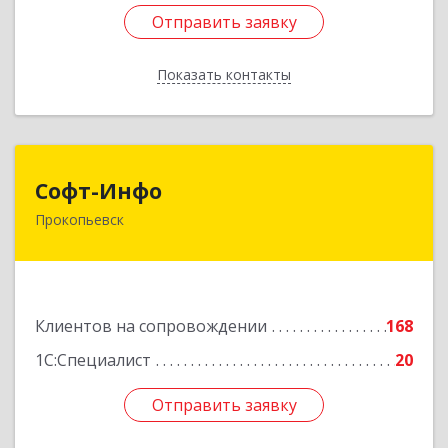
Отправить заявку
Отправить заявку
Показать контакты
Назад
Софт-Инфо
Софт-Инфо
Прокопьевск
653039, Кемеровская область - Кузбасс,
Прокопьевск г, Институтская ул, дом № 9а,
оф.15
Подробнее
Клиентов на сопровождении
168
1С:Специалист
20
Отправить заявку
Отправить заявку