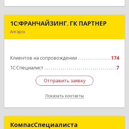
1С:ФРАНЧАЙЗИНГ. ГК ПАРТНЕР
1С:ФРАНЧАЙЗИНГ. ГК ПАРТНЕР
Ангарск
665813, Иркутская обл, Ангарск г, 81 кв-л,
строение 3, оф.104
Клиентов на сопровождении
174
Подробнее
1С:Специалист
7
Отправить заявку
Отправить заявку
Показать контакты
Назад
КомпасСпециалиста
КомпасСпециалиста