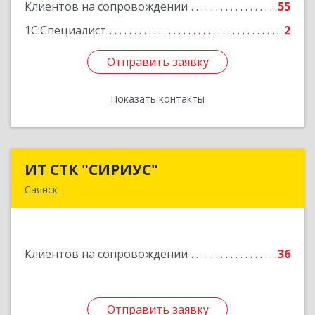
Клиентов на сопровождении
55
Подробнее
1С:Специалист
2
Отправить заявку
Отправить заявку
Показать контакты
Назад
ИТ СТК "СИРИУС"
ИТ СТК "СИРИУС"
Саянск
666303, Иркутская обл, Саянск г, Юбилейный
мкр, дом № 38
Клиентов на сопровождении
36
Подробнее
Отправить заявку
Отправить заявку