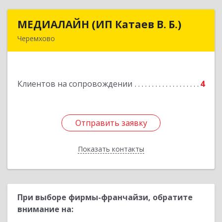
МЕДИАЛАЙН (ИП Катаев В. Б.)
МЕДИАЛАЙН (ИП Катаев В. Б.)
Черемхово
665413, Иркутская обл, Черемхово г, Ленина ул,
дом № 5, оф.328
Клиентов на сопровождении
4
Подробнее
Отправить заявку
Отправить заявку
Показать контакты
Назад
При выборе фирмы-франчайзи, обратите
внимание на: