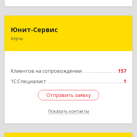
Юнит-Сервис
Юнит-Сервис
Керчь
298300, Крым Респ, Керчь г, Кооперативный
пер, дом № 26
Подробнее
Клиентов на сопровождении
157
1С:Специалист
1
Отправить заявку
Отправить заявку
Показать контакты
Назад