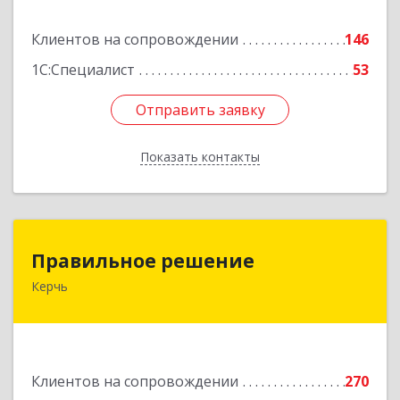
Подробнее
Клиентов на сопровождении
146
1С:Специалист
53
Отправить заявку
Отправить заявку
Показать контакты
Назад
Правильное решение
Правильное решение
Керчь
298330, Крым Респ, Керчь г, Адмиралтейский
проезд, дом № 1
Подробнее
Клиентов на сопровождении
270