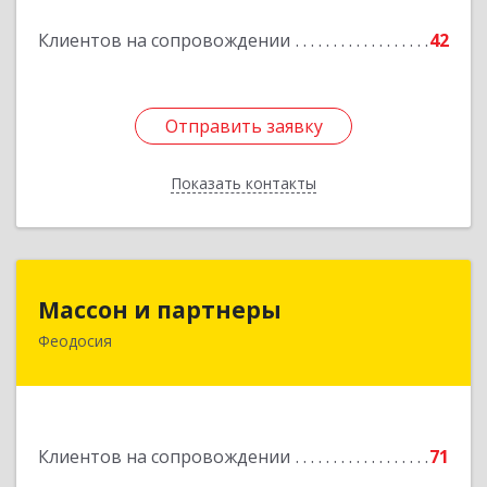
Клиентов на сопровождении
42
Отправить заявку
Отправить заявку
Показать контакты
Назад
Массон и партнеры
Массон и партнеры
Феодосия
298112, Крым Респ, Феодосия г, Крымская ул,
дом № 31
Подробнее
Клиентов на сопровождении
71