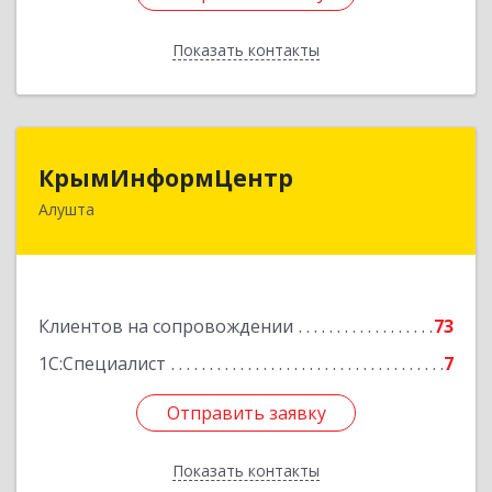
Показать контакты
Назад
КрымИнформЦентр
КрымИнформЦентр
Алушта
298500, Крым Респ, Алушта г, Горького ул, дом
№ 34А, оф.7
Подробнее
Клиентов на сопровождении
73
1С:Специалист
7
Отправить заявку
Отправить заявку
Показать контакты
Назад