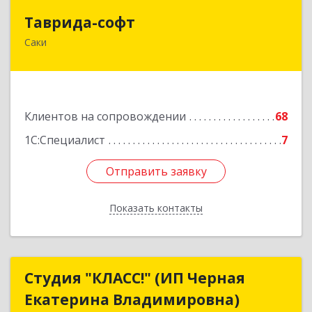
Таврида-софт
Таврида-софт
Саки
296574, Крым Респ, м.р-н Сакский с.п.
Новофедоровское, Новофедоровка пгт, 30
Авиаполка ул, дом № 10
Подробнее
Клиентов на сопровождении
68
1С:Специалист
7
Отправить заявку
Отправить заявку
Показать контакты
Назад
Студия "КЛАСС!" (ИП Черная
Студия "КЛАСС!" (ИП Черная
Екатерина Владимировна)
Екатерина Владимировна)