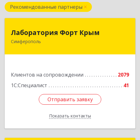
Рекомендованные партнеры
Лаборатория Форт Крым
Лаборатория Форт Крым
Симферополь
295034, Крым Респ, Симферополь г, Киевская
ул, дом № 79, оф.902
Подробнее
Клиентов на сопровождении
2079
1С:Специалист
41
Отправить заявку
Отправить заявку
Показать контакты
Назад