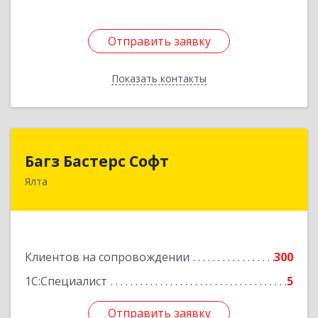
Отправить заявку
Отправить заявку
Показать контакты
Назад
Багз Бастерс Софт
Багз Бастерс Софт
Ялта
298603, Крым Респ, Ялта г, Свердлова ул, дом №
34
Подробнее
Клиентов на сопровождении
300
1С:Специалист
5
Отправить заявку
Отправить заявку