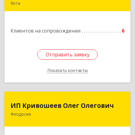
Ялта
98600, г. Ялта, ул. Свердлова, 24
Подробнее
Клиентов на сопровождении
6
Отправить заявку
Отправить заявку
Показать контакты
Назад
ИП Кривошеев Олег Олегович
ИП Кривошеев Олег Олегович
Феодосия
Подробнее