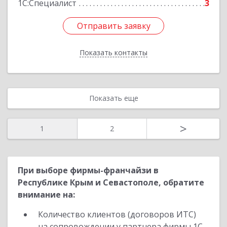
1С:Специалист
3
Отправить заявку
Отправить заявку
Показать контакты
Назад
Показать еще
>
1
2
При выборе фирмы-франчайзи в
Республике Крым и Севастополе, обратите
внимание на:
Количество клиентов (договоров ИТС)
на сопровождении у партнера фирмы 1С.