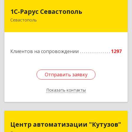
1С-Рарус Севастополь
1С-Рарус Севастополь
Севастополь
299011, Севастополь г, Кулакова ул, дом № 58
Подробнее
Клиентов на сопровождении
1297
Отправить заявку
Отправить заявку
Показать контакты
Назад
Центр автоматизации "Кутузов"
Центр автоматизации "Кутузов"