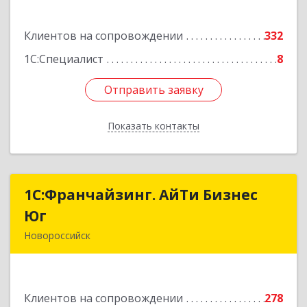
Подробнее
Клиентов на сопровождении
332
1С:Специалист
8
Отправить заявку
Отправить заявку
Показать контакты
Назад
1С:Франчайзинг. АйТи Бизнес
1С:Франчайзинг. АйТи Бизнес
Юг
Юг
Новороссийск
353907, Краснодарский край, Новороссийск г,
Видова ул, дом № 65, оф.2
Клиентов на сопровождении
278
Подробнее