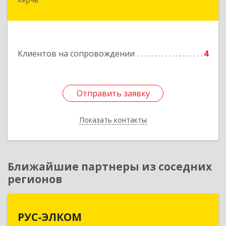
Республика Калмыкия, г. Элиста, ул. Губаревича,
5, офис 304
Подробнее
Клиентов на сопровождении
4
Отправить заявку
Отправить заявку
Показать контакты
Назад
Ближайшие партнеры из соседних
регионов
РУС-ЭЛКОМ
РУС-ЭЛКОМ