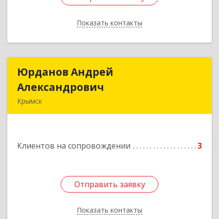
Показать контакты
Назад
Юрданов Андрей
Юрданов Андрей
Александрович
Александрович
Крымск
353384 Краснодарский край г. Крымск ул.
Юбилейная 8
Клиентов на сопровождении
3
Подробнее
Отправить заявку
Отправить заявку
Показать контакты
Назад