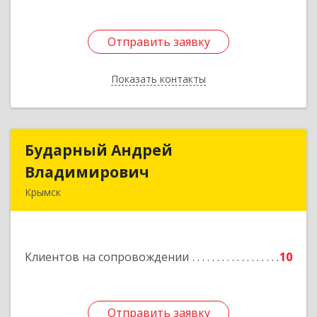
Отправить заявку
Отправить заявку
Показать контакты
Назад
Бударный Андрей
Бударный Андрей
Владимирович
Владимирович
Крымск
353389, Краснодарский край, Крымск г,
Революционная ул, дом № 47
Клиентов на сопровождении
10
Подробнее
Отправить заявку
Отправить заявку