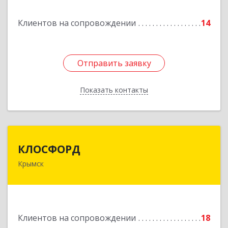
Подробнее
Клиентов на сопровождении
14
Отправить заявку
Отправить заявку
Показать контакты
Назад
КЛОСФОРД
КЛОСФОРД
Крымск
353380, Краснодарский край, Крымский р-н,
Крымск г, Карла Либкнехта ул, дом № 36Б, оф.2
Подробнее
Клиентов на сопровождении
18