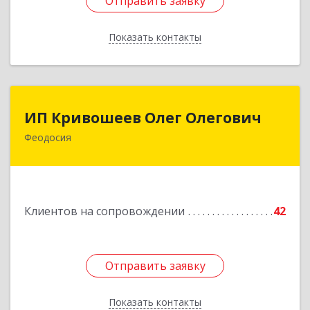
Отправить заявку
Отправить заявку
Показать контакты
Назад
ИП Кривошеев Олег Олегович
ИП Кривошеев Олег Олегович
Феодосия
Подробнее
Клиентов на сопровождении
42
Отправить заявку
Отправить заявку
Показать контакты
Назад