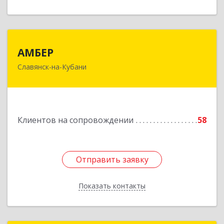
АМБЕР
АМБЕР
Славянск-на-Кубани
353562, Краснодарский край, Славянский р-н,
Славянск-на-Кубани г, Крупской ул, дом № 12
Подробнее
Клиентов на сопровождении
58
Отправить заявку
Отправить заявку
Показать контакты
Назад