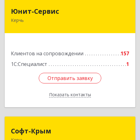
Юнит-Сервис
Юнит-Сервис
Керчь
298300, Крым Респ, Керчь г, Кооперативный
пер, дом № 26
Подробнее
Клиентов на сопровождении
157
1С:Специалист
1
Отправить заявку
Отправить заявку
Показать контакты
Назад
Софт-Крым
Софт-Крым
Керчь