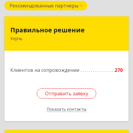
Рекомендованные партнеры
Правильное решение
Правильное решение
Керчь
298330, Крым Респ, Керчь г, Адмиралтейский
проезд, дом № 1
Подробнее
Клиентов на сопровождении
270
Отправить заявку
Отправить заявку
Показать контакты
Назад