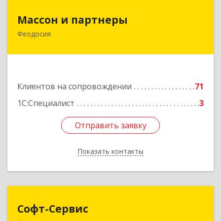
Массон и партнеры
Массон и партнеры
Феодосия
298112, Крым Респ, Феодосия г, Крымская ул,
дом № 31
Подробнее
Клиентов на сопровождении
71
1С:Специалист
3
Отправить заявку
Отправить заявку
Показать контакты
Назад
Софт-Сервис
Софт-Сервис