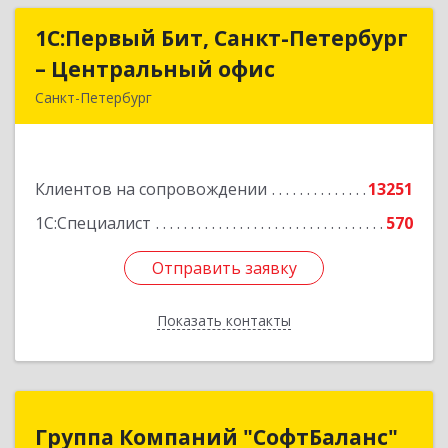
1С:Первый Бит, Санкт-Петербург
1С:Первый Бит, Санкт-Петербург
– Центральный офис
– Центральный офис
Санкт-Петербург
г.Санкт-Петербург, Невский проспект, 10
Подробнее
Клиентов на сопровождении
13251
1С:Специалист
570
Отправить заявку
Отправить заявку
Показать контакты
Назад
Группа Компаний "СофтБаланс"
Группа Компаний "СофтБаланс"