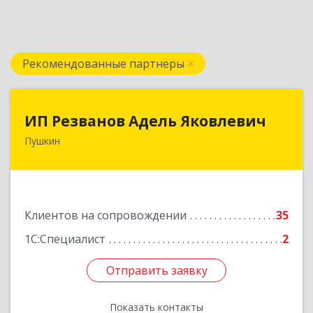
Рекомендованные партнеры
ИП Резванов Адель Яковлевич
ИП Резванов Адель Яковлевич
Пушкин
196602, Санкт-Петербург г, Пушкин г, Красной
Звезды ул, дом № 17/9, литера А, кв.2
Подробнее
Клиентов на сопровождении
35
1С:Специалист
2
Отправить заявку
Отправить заявку
Показать контакты
Назад