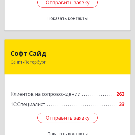
Отправить заявку
Отправить заявку
Показать контакты
Назад
Софт Сайд
Софт Сайд
Санкт-Петербург
190020, Санкт-Петербург г, Рижский пр, дом №
58, оф.301
Подробнее
Клиентов на сопровождении
263
1С:Специалист
33
Отправить заявку
Отправить заявку
Показать контакты
Назад