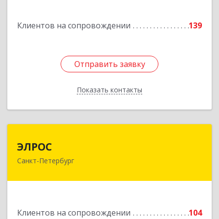
№ 12, корпус В, кв.31
Клиентов на сопровождении
139
Подробнее
Отправить заявку
Отправить заявку
Показать контакты
Назад
ЭЛРОС
ЭЛРОС
Санкт-Петербург
191024, Санкт-Петербург г, Тележная ул, дом №
22, кв.6
Подробнее
Клиентов на сопровождении
104