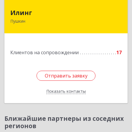
Илинг
Илинг
Пушкин
196601, Санкт-Петербург г, Пушкин г,
Удаловская ул, дом № 19, корпус 2, лит. А,
пом.43,47
Подробнее
Клиентов на сопровождении
17
Отправить заявку
Отправить заявку
Показать контакты
Назад
Ближайшие партнеры из соседних
регионов