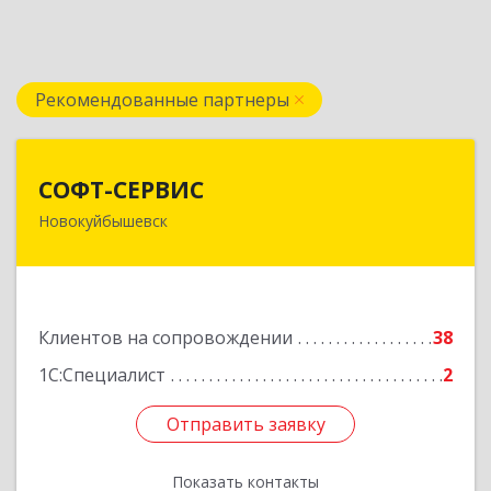
Рекомендованные партнеры
СОФТ-СЕРВИС
СОФТ-СЕРВИС
Новокуйбышевск
446206, Самарская обл, Новокуйбышевск г,
Островского ул, дом № 17А 12, оф.47
Подробнее
Клиентов на сопровождении
38
1С:Специалист
2
Отправить заявку
Отправить заявку
Показать контакты
Назад