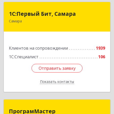
1С:Первый Бит, Самара
1С:Первый Бит, Самара
Самара
443013, Самарская обл, Самара г, Дачная ул,
дом № 24, пом.2/25
Подробнее
Клиентов на сопровождении
1939
1С:Специалист
106
Отправить заявку
Отправить заявку
Показать контакты
Назад
ПрограмМастер
ПрограмМастер