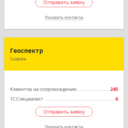
Отправить заявку
Отправить заявку
Показать контакты
Назад
Геоспектр
Геоспектр
Сызрань
446001, Самарская обл, Сызрань г, Кирова ул,
дом № 46
Подробнее
Клиентов на сопровождении
245
1С:Специалист
6
Отправить заявку
Отправить заявку
Показать контакты
Назад