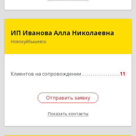
ИП Иванова Алла Николаевна
ИП Иванова Алла Николаевна
Новокуйбышевск
446 201, Самарская обл.,
г.Новокуйбышевск,ул.Ворошилова,д.30,кв.70
Подробнее
Клиентов на сопровождении
11
Отправить заявку
Отправить заявку
Показать контакты
Назад