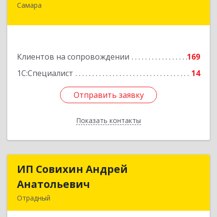
Самара
443011, Самарская обл, Самара г, 22
Партсъезда ул, дом № 207, оф.14
Подробнее
Клиентов на сопровождении
169
1С:Специалист
14
Отправить заявку
Отправить заявку
Показать контакты
Назад
ИП Совихин Андрей
ИП Совихин Андрей
Анатольевич
Анатольевич
Отрадный
446300, Самарская обл, Отрадный г, Ленина ул,