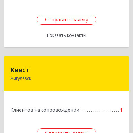
Отправить заявку
Отправить заявку
Показать контакты
Назад
Квест
Квест
Жигулевск
445350, Самарская обл., Жигулевск, ул.Пушкина,
21, офис 4
Подробнее
Клиентов на сопровождении
1