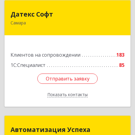
Датекс Софт
Датекс Софт
Самара
443070, Самарская обл, Самара г, Партизанская
ул, дом № 86, оф.723
Подробнее
Клиентов на сопровождении
183
1С:Специалист
85
Отправить заявку
Отправить заявку
Показать контакты
Назад
Автоматизация Успеха
Автоматизация Успеха