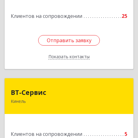
дом № 3, кв.85
Клиентов на сопровождении
25
Подробнее
Отправить заявку
Отправить заявку
Показать контакты
Назад
ВТ-Сервис
ВТ-Сервис
Кинель
446436, Самарская обл, Кинель г, Маяковского
ул, дом № 61
Подробнее
Клиентов на сопровождении
5