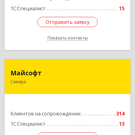
1С:Специалист
15
Отправить заявку
Отправить заявку
Показать контакты
Назад
Майсофт
Майсофт
Самара
443076, Самарская обл, Самара г, Партизанская
ул, дом № 177А, ком.1,2,3,4,5
Подробнее
Клиентов на сопровождении
314
1С:Специалист
13