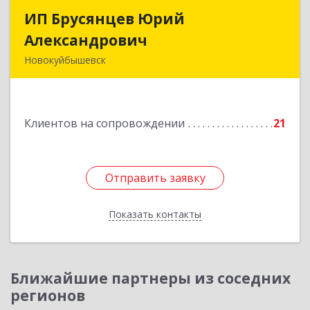
ИП Брусянцев Юрий
ИП Брусянцев Юрий
Александрович
Александрович
Новокуйбышевск
446200, Самарская обл, Новокуйбышевск г,
Гагарина 11
Клиентов на сопровождении
21
Подробнее
Отправить заявку
Отправить заявку
Показать контакты
Назад
Ближайшие партнеры из соседних
регионов