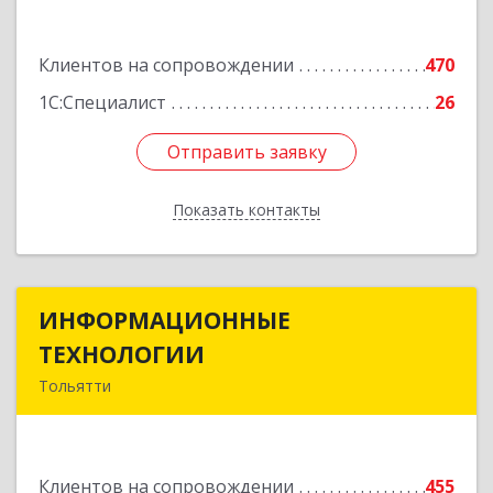
Подробнее
Клиентов на сопровождении
470
1С:Специалист
26
Отправить заявку
Отправить заявку
Показать контакты
Назад
ИНФОРМАЦИОННЫЕ
ИНФОРМАЦИОННЫЕ
ТЕХНОЛОГИИ
ТЕХНОЛОГИИ
Тольятти
445043, Самарская обл, Тольятти г, Южное ш,
дом № 161, корпус 2.1, оф.309А
Клиентов на сопровождении
455
Подробнее