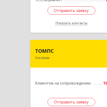
Отправить заявку
Отправить заявку
Показать контакты
Назад
ТОМП
ТОМПС
Когалым
628484, Ханты-Мансийски
Автономный округ - Югра АО
Когалым г, Ленинградская ул, дом 
61, кв.
Клиентов на сопровождении
1
Подробне
Отправить заявку
Отправить заявку