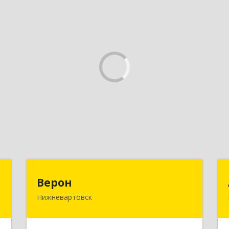
.
Верон
Верон
С
Нижневартовск
628609, Ханты-Мансийский
Автономный округ - Югра АО,
й
Нижневартовск г, Мира ул, Здание №
,