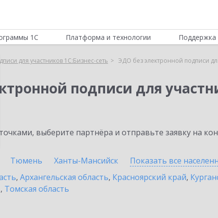
ограммы 1С
Платформа и технологии
Поддержка 
писи для участников 1С:Бизнес-сеть
ЭДО без электронной подписи для
ктронной подписи для участни
очками, выберите партнёра и отправьте заявку на ко
Тюмень
Ханты-Мансийск
Показать все населен
асть
,
Архангельская область
,
Красноярский край
,
Курган
ь
,
Томская область