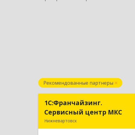
Рекомендованные партнеры
1С:Франчайзинг.
1С:Франчайзинг
Сервисный центр МКС
Сервисный центр МК
Нижневартовск
628615, Ханты-Мансийски
Автономный округ - Югра АО