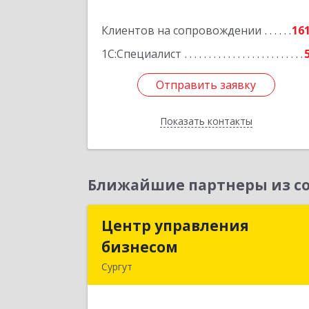
Нижневартовск г, Северная ул, дом 
Клиентов на сопровождении
54А, стр.1, оф.112, 20
16
1С:Специалист
Подробне
Отправить заявку
Отправить заявку
Показать контакты
Назад
Ближайшие партнеры из со
Центр управления
Центр управлени
бизнесом
бизнесо
Сургут
628403, Ханты-Мансийски
Автономный округ - Югра АО, Сургу