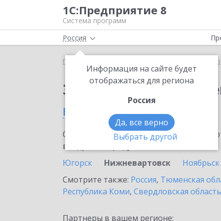
1С:Предприятие 8
Система программ
Россия
Пр
Главная
Сервисы ИТС
ЭДО без электронной под
Информация на сайте будет
отображаться для региона
Заказать ЭДО без эле
Россия
в Нижневартовске
Да, все верно
Ознакомьтесь с информационными карт
Выбрать другой
внедрение продукта.
Югорск
Нижневартовск
Ноябрьск
Смотрите также:
Россия
,
Тюменская обл
Республика Коми
,
Свердловская област
Партнеры в вашем регионе: