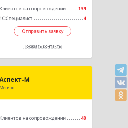
Клиентов на сопровождении
139
Подробнее
1С:Специалист
4
Отправить заявку
Отправить заявку
Показать контакты
Назад
Аспект-М
Аспект-М
Мегион
628681, Ханты-Мансийский
Автономный округ - Югра АО, Мегион
г, Строителей ул, дом № 2/3
Подробнее
Клиентов на сопровождении
40