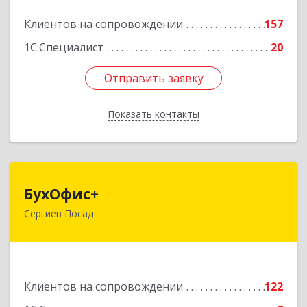
Подробнее
Клиентов на сопровождении
157
1С:Специалист
20
Отправить заявку
Отправить заявку
Показать контакты
Назад
БухОфис+
БухОфис+
Сергиев Посад
141304, Московская обл, Сергиево-Посадский
р-н, Сергиев Посад г, Воробьевская ул, дом №
3, этаж 3, оф.1
Подробнее
Клиентов на сопровождении
122