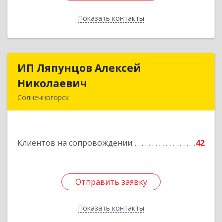
Показать контакты
Назад
ИП Ляпунцов Алексей
ИП Ляпунцов Алексей
Николаевич
Николаевич
Солнечногорск
Подробнее
Клиентов на сопровождении
42
Отправить заявку
Отправить заявку
Показать контакты
Назад