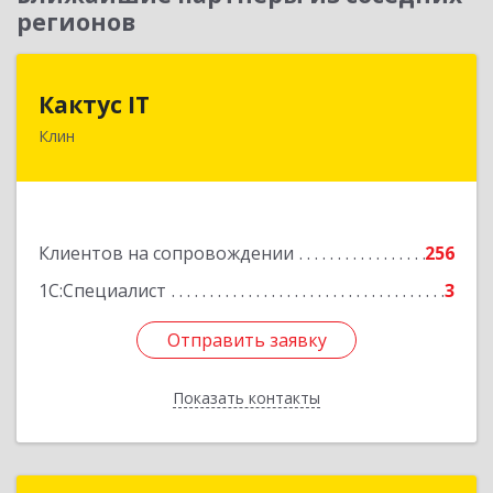
регионов
Кактус IT
Кактус IT
Клин
141607, Московская обл, г.о.Клин, Клин г,
Дзержинского ул, дом № 22, пом.1А
Подробнее
Клиентов на сопровождении
256
1С:Специалист
3
Отправить заявку
Отправить заявку
Показать контакты
Назад