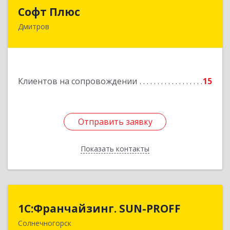
Софт Плюс
Софт Плюс
Дмитров
141851, Московская обл, г.о. Дмитровский,
Игнатово с, объединения Воин тер, дом № 106
Подробнее
Клиентов на сопровождении
15
Отправить заявку
Отправить заявку
Показать контакты
Назад
1С:Франчайзинг. SUN-PROFF
1С:Франчайзинг. SUN-PROFF
Солнечногорск
141503, Московская обл, Солнечногорский р-н,