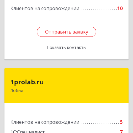
Клиентов на сопровождении
10
Отправить заявку
Отправить заявку
Показать контакты
Назад
1prolab.ru
1prolab.ru
Лобня
141865, Московская обл, Дмитровский р-н,
Некрасовский рп, Школьная ул, дом № 1-65
Подробнее
Клиентов на сопровождении
5
1С:Специалист
7