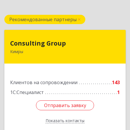
Рекомендованные партнеры
Consulting Group
Consulting Group
Кимры
171507, Тверская обл, Кимры г, Малая Садовая
ул, дом № 46
Подробнее
Клиентов на сопровождении
143
1С:Специалист
1
Отправить заявку
Отправить заявку
Показать контакты
Назад