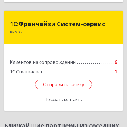
1С:Франчайзи Систем-сервис
1С:Франчайзи Систем-сервис
Кимры
171506, Тверская обл, Кимры г, Карла
Либкнехта ул, дом № 25
Подробнее
Клиентов на сопровождении
6
1С:Специалист
1
Отправить заявку
Отправить заявку
Показать контакты
Назад
Ближайшие партнеры из соседних