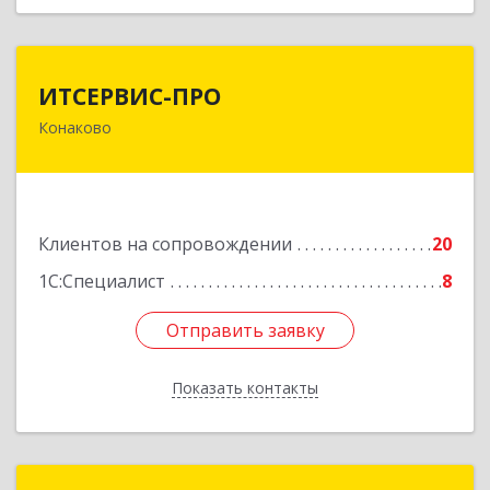
ИТСЕРВИС-ПРО
ИТСЕРВИС-ПРО
Конаково
171252, Тверская обл, Конаковский р-н,
Конаково г, Учебная ул, дом № 17, оф.35
Подробнее
Клиентов на сопровождении
20
1С:Специалист
8
Отправить заявку
Отправить заявку
Показать контакты
Назад