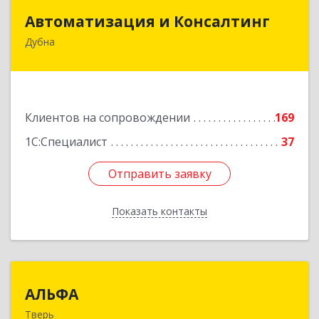
Автоматизация и Консалтинг
Автоматизация и Консалтинг
Дубна
141983, Московская обл, г.о.Дубна, Дубна г,
Программистов ул, дом № 4, строение 4, оф.306
Подробнее
Клиентов на сопровождении
169
1С:Специалист
37
Отправить заявку
Отправить заявку
Показать контакты
Назад
АЛЬФА
АЛЬФА
Тверь
170002, Тверская обл, Тверь г, Чайковского пр-