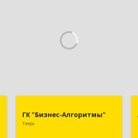
д
ГК "Бизнес-Алгоритмы"
ГК "Бизнес-Алгоритмы"
,
170006, Тверская обл, Тверь г,
Тверь
0
Брагина ул, дом № 6а, оф.300