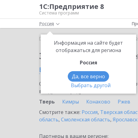
1С:Предприятие 8
Система программ
Россия
Пр
Главная
Сервисы ИТС
ЭДО без электронной под
Информация на сайте будет
отображаться для региона
Заказать ЭДО без эле
Россия
в Твери
Да, все верно
Ознакомьтесь с информационными карт
Выбрать другой
внедрение продукта.
Тверь
Кимры
Конаково
Ржев
Смотрите также:
Россия
,
Тверская облас
область
,
Смоленская область
,
Ярославск
Партнеры в вашем регионе: