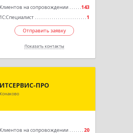
Клиентов на сопровождении
143
1С:Специалист
1
Отправить заявку
Отправить заявку
Показать контакты
Назад
ИТСЕРВИС-ПРО
ИТСЕРВИС-ПРО
171252, Тверская обл, Конаковский р-
Конаково
н, Конаково г, Учебная ул, дом № 17,
оф.35
Подробнее
Клиентов на сопровождении
20