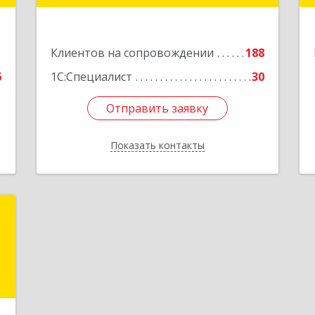
е
Подробнее
1
Клиентов на сопровождении
188
6
1С:Специалист
30
Отправить заявку
Отправить заявку
Показать контакты
Назад
К
и
X
е