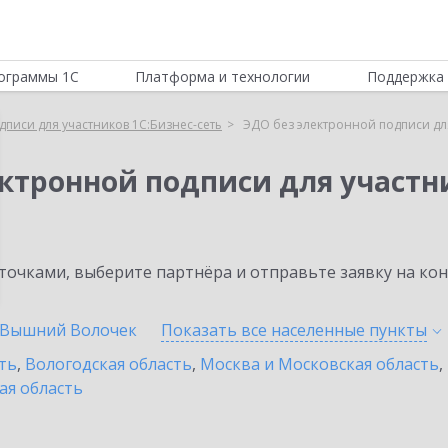
ограммы 1С
Платформа и технологии
Поддержка 
писи для участников 1С:Бизнес-сеть
ЭДО без электронной подписи для
ктронной подписи для участни
очками, выберите партнёра и отправьте заявку на ко
Вышний Волочек
Показать все населенные
пункты
ть
,
Вологодская область
,
Москва и Московская область
,
ая область