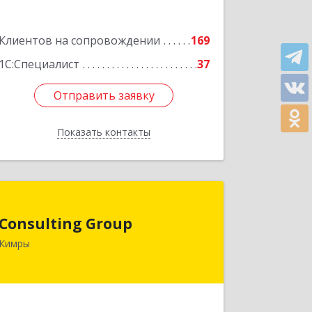
строение 4, оф.306
Подробнее
Клиентов на сопровождении
169
1С:Специалист
37
Отправить заявку
Отправить заявку
Показать контакты
Назад
Consulting Group
Consulting Group
171507, Тверская обл, Кимры г, Малая
Кимры
Садовая ул, дом № 46
Подробнее