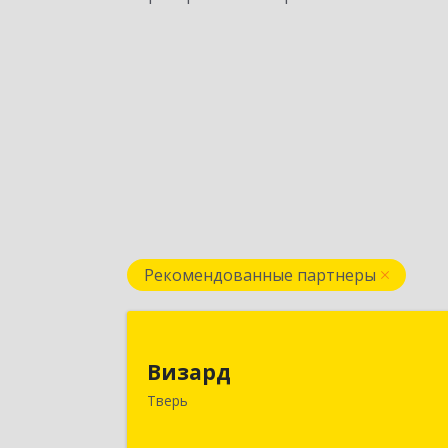
Рекомендованные партнеры
Визар
Визард
170006, Тверская обл, Тверь г
Тверь
Учительская ул, дом № 59, оф.11