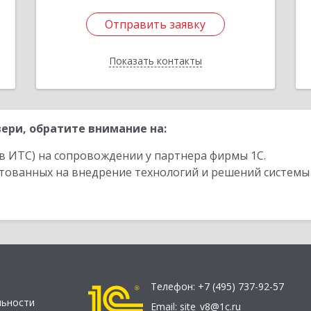
Отправить заявку
Отправить заявку
Показать контакты
Назад
ери, обратите внимание на:
в ИТС) на сопровождении у партнера фирмы 1С.
стованных на внедрение технологий и решений системы
Телефон:
+7 (495) 737-92-57
льности
Email:
site_v8@1c.ru