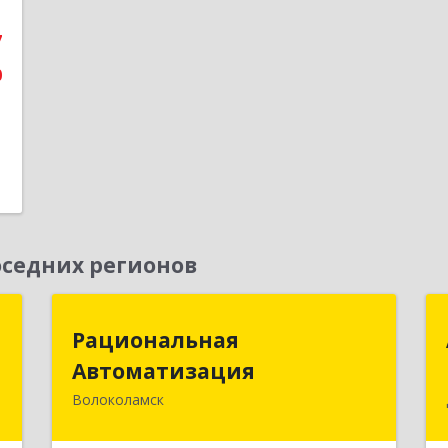
7
0
седних регионов
T
Рациональная
Рациональная
Автоматизация
Автоматизация
,
,
Волоколамск
143600, Московская обл,
А
Волоколамский р-н, Волоколамск г,