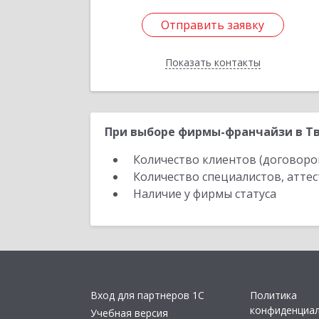
Отправить заявку
Отправить заявку
Показать контакты
Назад
При выборе фирмы-франчайзи в Тв
Количество клиентов (договоро
Количество специалистов, атте
Наличие у фирмы статуса
Вход для партнеров 1С
Политика
конфиденциа
Учебная версия