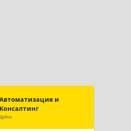
Автоматизация и
Автоматизация и
Консалтинг
Консалтинг
Дубна
141983, Московская обл, г.о.Дубна,
Дубна г, Программистов ул, дом № 4,