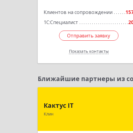
Клиентов на сопровождении
15
1С:Специалист
2
Отправить заявку
Отправить заявку
Показать контакты
Назад
Ближайшие партнеры из со
Кактус I
Кактус IT
141607, Московская обл, г.о.Клин
Клин
Клин г, Дзержинского ул, дом № 22
пом.1