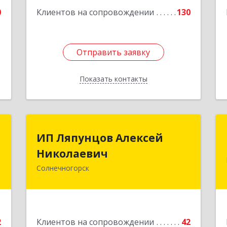
3
0
Клиентов на сопровождении
130
е
1
Отправить заявку
Отправить заявку
Показать контакты
Назад
П
ИП Ляпунцов Алексей
ИП Ляпунцов Алексей
Николаевич
Николаевич
-
№
Солнечногорск
2
Подробнее
е
2
Клиентов на сопровождении
42