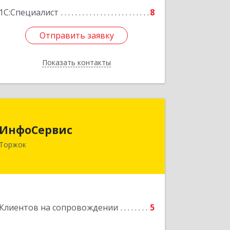
1С:Специалист
8
Отправить заявку
Отправить заявку
Показать контакты
Назад
ИнфоСервис
ИнфоСервис
172002, Тверская обл, Торжок г,
Торжок
Радищева ул, дом № 2
Подробнее
Клиентов на сопровождении
5