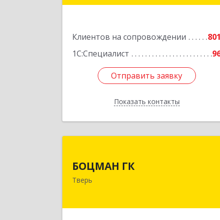
Подробне
Клиентов на сопровождении
80
1С:Специалист
9
Отправить заявку
Отправить заявку
Показать контакты
Назад
БОЦМАН Г
БОЦМАН ГК
170100, Тверская обл, Тверь г, Лиди
Тверь
Базановой ул, дом № 20, кв.
Подробне