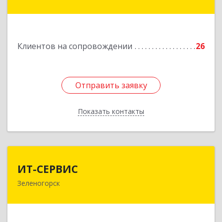
Пролетарская ул, дом № 34
Подробнее
Клиентов на сопровождении
26
Отправить заявку
Отправить заявку
Показать контакты
Назад
ИТ-СЕРВИС
ИТ-СЕРВИС
Зеленогорск
663690, Красноярский край, Зеленогорск г,
Гагарина ул, дом № 34
Подробнее