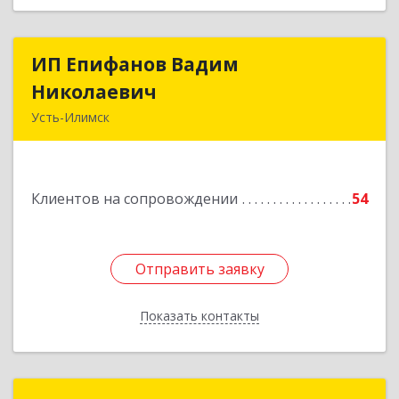
ИП Епифанов Вадим
ИП Епифанов Вадим
Николаевич
Николаевич
Усть-Илимск
666682, Иркутская обл, Усть-Илимск г,
Белградская ул, дом № 11, кв.22
Клиентов на сопровождении
54
Подробнее
Отправить заявку
Отправить заявку
Показать контакты
Назад