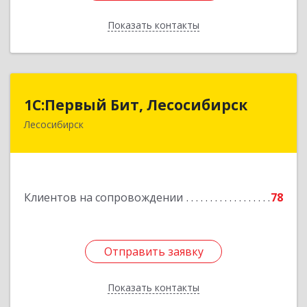
Показать контакты
Назад
1С:Первый Бит, Лесосибирск
1С:Первый Бит, Лесосибирск
Лесосибирск
662544, Красноярский край, Лесосибирск г,
Привокзальная ул, дом № 12, оф.216
Подробнее
Клиентов на сопровождении
78
Отправить заявку
Отправить заявку
Показать контакты
Назад