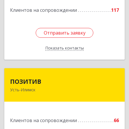
Подробнее
Клиентов на сопровождении
117
Отправить заявку
Отправить заявку
Показать контакты
Назад
ПОЗИТИВ
ПОЗИТИВ
Усть-Илимск
666679, Иркутская обл, Усть-Илимск г, Дружбы
Народов пр-кт, дом № 12, кв.60
Подробнее
Клиентов на сопровождении
66