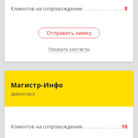
Клиентов на сопровождении
8
Отправить заявку
Отправить заявку
Показать контакты
Назад
Магистр-Инфо
Магистр-Инфо
Дивногорск
663090 Красноярский край Дивногорск г
Бочкина ул дом № 23
Подробнее
Клиентов на сопровождении
10