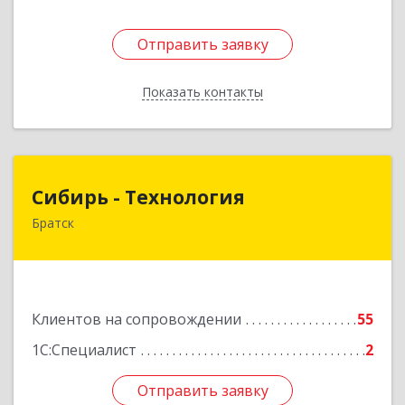
Отправить заявку
Отправить заявку
Показать контакты
Назад
Сибирь - Технология
Сибирь - Технология
Братск
665710, Иркутская обл, Братск г, Снежная
(Центральный ж/р) ул, дом № 13
Подробнее
Клиентов на сопровождении
55
1С:Специалист
2
Отправить заявку
Отправить заявку