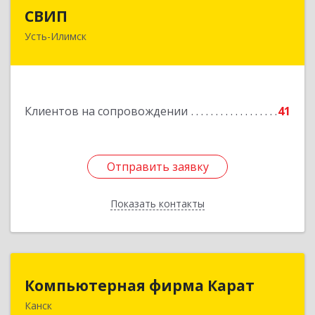
СВИП
СВИП
Усть-Илимск
666685, Иркутская обл, Усть-Илимск г,
Энтузиастов ул, дом № 5, оф.1
Подробнее
Клиентов на сопровождении
41
Отправить заявку
Отправить заявку
Показать контакты
Назад
Компьютерная фирма Карат
Компьютерная фирма Карат
Канск
663600, Красноярский край, Канск г,