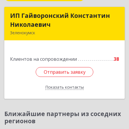
ИП Гайворонский Константин
ИП Гайворонский Константин
Николаевич
Николаевич
Зеленокумск
357910, Ставропольский край, Советский р-н,
Зеленокумск г, Ленина пл, дом № 6, оф.4
Клиентов на сопровождении
38
Подробнее
Отправить заявку
Отправить заявку
Показать контакты
Назад
Ближайшие партнеры из соседних
регионов