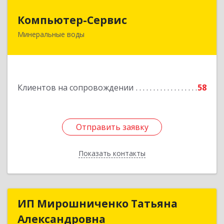
Компьютер-Сервис
Компьютер-Сервис
Минеральные воды
357202, Ставропольский край, Минеральные
Воды г, Гагарина ул, дом № 48
Подробнее
Клиентов на сопровождении
58
Отправить заявку
Отправить заявку
Показать контакты
Назад
ИП Мирошниченко Татьяна
ИП Мирошниченко Татьяна
Александровна
Александровна