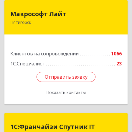
Макрософт Лайт
Макрософт Лайт
Пятигорск
357501, Ставропольский край, Пятигорск г,
Коста Хетагурова ул, дом № 4
Подробнее
Клиентов на сопровождении
1066
1С:Специалист
23
Отправить заявку
Отправить заявку
Показать контакты
Назад
1С:Франчайзи Спутник IT
1С:Франчайзи Спутник IT