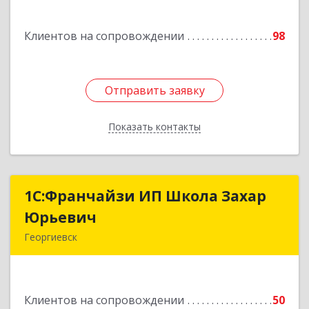
Подробнее
Клиентов на сопровождении
98
Отправить заявку
Отправить заявку
Показать контакты
Назад
1С:Франчайзи ИП Школа Захар
1С:Франчайзи ИП Школа Захар
Юрьевич
Юрьевич
Георгиевск
357840, Ставропольский край, Георгиевский р-
н, Александрийская ст-ца, Курдюмовский пер,
дом № 10
Клиентов на сопровождении
50