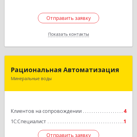
Отправить заявку
Отправить заявку
Показать контакты
Назад
Рациональная Автоматизация
Рациональная Автоматизация
Минеральные воды
357209, Ставропольский край, м.о.
Минераловодский, Минеральные Воды г, 22
Партсъезда пр-кт, домовладение № 9, корпус 1
Подробнее
Клиентов на сопровождении
4
1С:Специалист
1
Отправить заявку
Отправить заявку