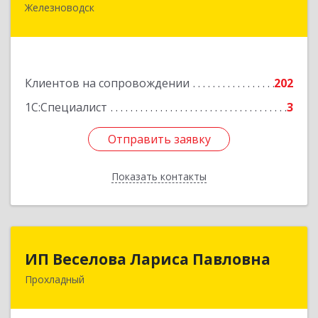
Железноводск
357430, Ставропольский край, город-курорт
Железноводск, Иноземцево п, Свободы ул, дом
№ 136
Подробнее
Клиентов на сопровождении
202
1С:Специалист
3
Отправить заявку
Отправить заявку
Показать контакты
Назад
ИП Веселова Лариса Павловна
ИП Веселова Лариса Павловна
Прохладный
361045, Кабардино-Балкарская Респ,
Прохладный г, Добровольская ул, дом № 31