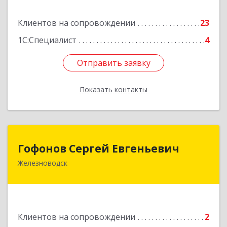
Подробнее
Клиентов на сопровождении
23
1С:Специалист
4
Отправить заявку
Отправить заявку
Показать контакты
Назад
Гофонов Сергей Евгеньевич
Гофонов Сергей Евгеньевич
Железноводск
Подробнее
Клиентов на сопровождении
2