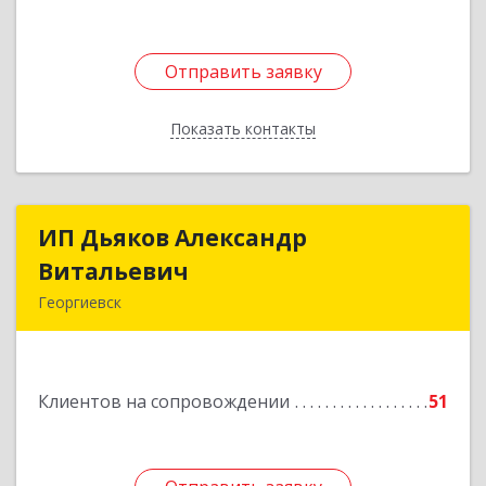
Подробнее
Отправить заявку
Отправить заявку
Показать контакты
Назад
ИП Дьяков Александр
ИП Дьяков Александр
Витальевич
Витальевич
Георгиевск
Подробнее
Клиентов на сопровождении
51