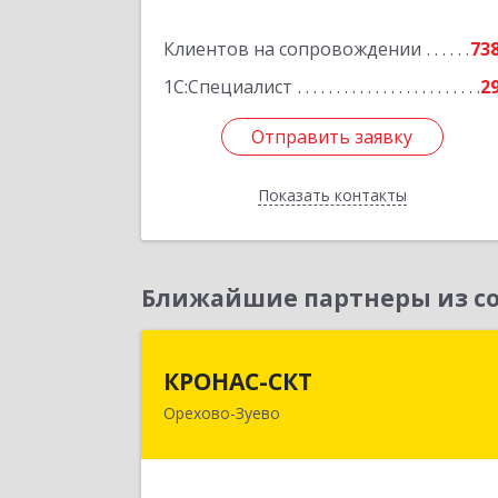
Клиентов на сопровождении
73
Подробне
1С:Специалист
2
Отправить заявку
Отправить заявку
Показать контакты
Назад
Ближайшие партнеры из со
КРОНАС-СК
КРОНАС-СКТ
Орехово-Зуево
142600, Московская обл, Орехово
Зуево г, Бабушкина ул, дом № 2А
пом.3