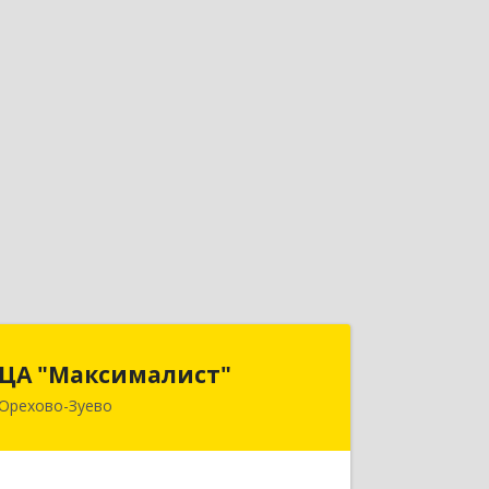
ЦА "Максималист"
ЦА "Максималист"
Орехово-Зуево
142600, Московская обл, Орехово-
Зуево г, Ленина ул, дом № 78