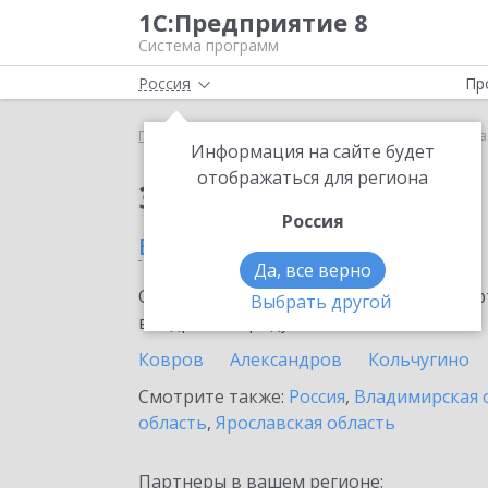
1С:Предприятие 8
Система программ
Россия
Пр
Главная
Сервисы ИТС
Bidzaar
Bidzaar во Вл
Информация на сайте будет
отображаться для региона
Заказать Bidzaar
Россия
во Владимире
Да, все верно
Ознакомьтесь с информационными карт
Выбрать другой
внедрение продукта.
Ковров
Александров
Кольчугино
Смотрите также:
Россия
,
Владимирская 
область
,
Ярославская область
Партнеры в вашем регионе: