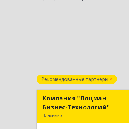
Рекомендованные партнеры
Компания "Лоцман
Компания "Лоцма
Бизнес-Технологий"
Бизнес-Технологий
Владимир
600015, Владимирская обл, Владими
г, Чайковского ул, дом № 40А, оф.2