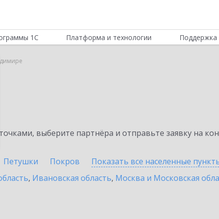
ограммы 1С
Платформа и технологии
Поддержка 
адимире
очками, выберите партнёра и отправьте заявку на ко
Петушки
Покров
Показать все населенные
пункт
область
,
Ивановская область
,
Москва и Московская обл