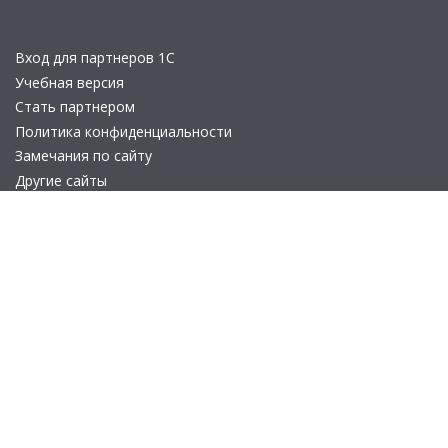
Вход для партнеров 1С
Учебная версия
Стать партнером
Политика конфиденциальности
Замечания по сайту
Другие сайты
Телефон:
+7 (495) 737-92-57
Email:
site_v8@1c.ru
Отдел продаж:
г. Москва
,
улица Селезнёвская, дом 21
© 2026 АО «Группа 1С» (правопреемник «1С»). Все права на сайт
защищены