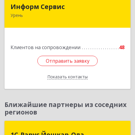
Информ Сервис
Информ Сервис
Урень
606800, Нижегородская обл, Уренский р-н,
Урень г, Ленина ул, дом № 95 А
Подробнее
Клиентов на сопровождении
48
Отправить заявку
Отправить заявку
Показать контакты
Назад
Ближайшие партнеры из соседних
регионов
1С-Рарус Йошкар-Ола
1С-Рарус Йошкар-Ола