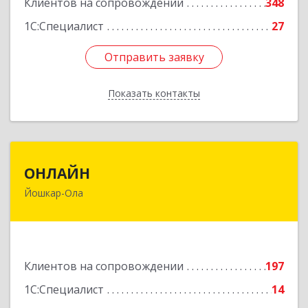
Клиентов на сопровождении
348
1С:Специалист
27
Отправить заявку
Отправить заявку
Показать контакты
Назад
ОНЛАЙН
ОНЛАЙН
Йошкар-Ола
424000, Марий Эл Респ, Йошкар-Ола г,
Комсомольская ул, дом № 132, пом.III
Подробнее
Клиентов на сопровождении
197
1С:Специалист
14