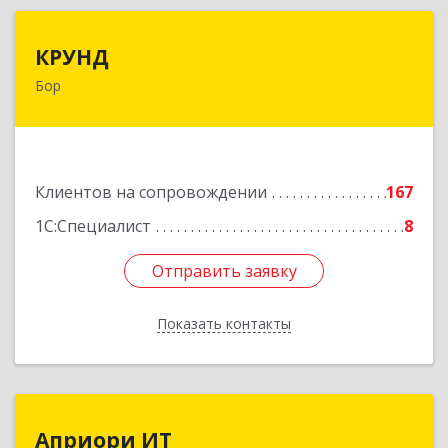
КРУНД
КРУНД
Бор
606440, Нижегородская обл, Бор г,
Профсоюзная ул, дом № 6
Подробнее
Клиентов на сопровождении
167
1С:Специалист
8
Отправить заявку
Отправить заявку
Показать контакты
Назад
Априори ИТ
Априори ИТ