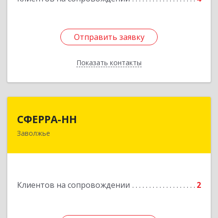
Отправить заявку
Отправить заявку
Показать контакты
Назад
СФЕРРА-НН
СФЕРРА-НН
Заволжье
Подробнее
Клиентов на сопровождении
2