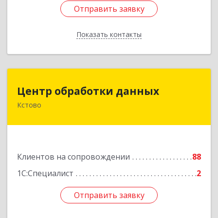
Отправить заявку
Отправить заявку
Показать контакты
Назад
Центр обработки данных
Центр обработки данных
Кстово
607650, Нижегородская обл, Кстово г, Победы
пр-кт, дом № 14
Подробнее
Клиентов на сопровождении
88
1С:Специалист
2
Отправить заявку
Отправить заявку