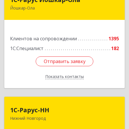
Йошкар-Ола
424004, Марий Эл Респ, Йошкар-Ола г, Волкова
ул, дом № 68
Подробнее
Клиентов на сопровождении
1395
1С:Специалист
182
Отправить заявку
Отправить заявку
Показать контакты
Назад
1С-Рарус-НН
1С-Рарус-НН
Нижний Новгород
603093, Нижегородская обл, г.о. город Нижний
Новгород, Нижний Новгород г, Родионова ул,