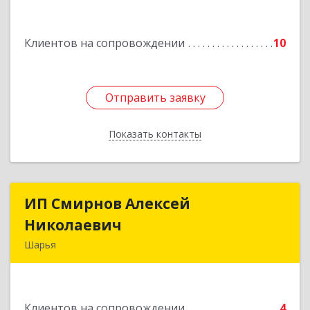
Подробнее
Клиентов на сопровождении
10
Отправить заявку
Отправить заявку
Показать контакты
Назад
ИП Смирнов Алексей
ИП Смирнов Алексей
Николаевич
Николаевич
Шарья
Подробнее
Клиентов на сопровождении
4