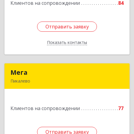
Клиентов на сопровождении
84
Подробнее
Отправить заявку
Отправить заявку
Показать контакты
Назад
Мега
Мега
Пикалево
187600, Ленинградская обл, Пикалево г,
Заводская ул, дом № 10
Клиентов на сопровождении
77
Подробнее
Отправить заявку
Отправить заявку