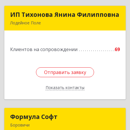
ИП Тихонова Янина Филипповна
ИП Тихонова Янина Филипповна
Лодейное Поле
187700, Ленинградская обл, Лодейнопольский
р-н, Лодейное Поле г, Урицкого пр-кт, дом №
11А
Клиентов на сопровождении
69
Подробнее
Отправить заявку
Отправить заявку
Показать контакты
Назад
Формула Софт
Формула Софт
Боровичи