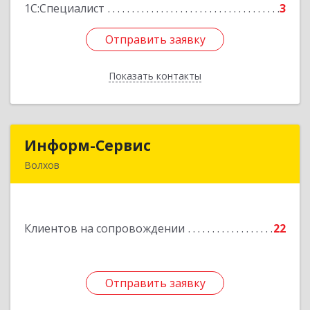
Подробнее
1С:Специалист
3
Отправить заявку
Отправить заявку
Показать контакты
Назад
Информ-Сервис
Информ-Сервис
Волхов
187400, Ленинградская обл, Волхов г,
Волховский пр-кт, дом № 7
Клиентов на сопровождении
22
Подробнее
Отправить заявку
Отправить заявку