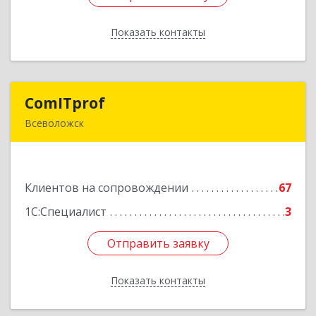
Показать контакты
Назад
ComITprof
ComITprof
Всеволожск
188643, Ленинградская обл, Всеволожский р-н,
Всеволожск г, Невская ул, дом № 6, кв.18
Клиентов на сопровождении
67
Подробнее
1С:Специалист
3
Отправить заявку
Отправить заявку
Показать контакты
Назад