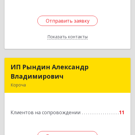
Отправить заявку
Отправить заявку
Показать контакты
Назад
ИП Рындин Александр
ИП Рындин Александр
Владимирович
Владимирович
Короча
309 201, Белгородская обл, Корочанский р-н,
Дальняя Игуменка с, Кураковка ул, дом № 76
Клиентов на сопровождении
11
Подробнее