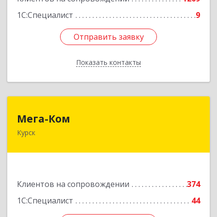
1С:Специалист
9
Отправить заявку
Отправить заявку
Показать контакты
Назад
Мега-Ком
Мега-Ком
Курск
305001, Курская обл, Курск г, Красной Армии ул,
дом № 23 А
Подробнее
Клиентов на сопровождении
374
1С:Специалист
44