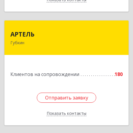
АРТЕЛЬ
АРТЕЛЬ
Губкин
309181, Белгородская обл, Губкинский р-н,
Губкин г, Мира ул, дом № 20, оф.506
Подробнее
Клиентов на сопровождении
180
Отправить заявку
Отправить заявку
Показать контакты
Назад