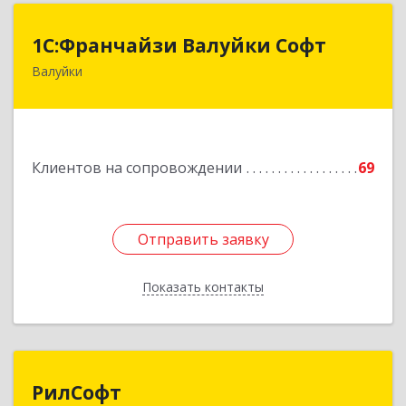
1С:Франчайзи Валуйки Софт
1С:Франчайзи Валуйки Софт
Валуйки
309996, Белгородская обл, Валуйки г, Горького,
дом № 21, кв.21
Подробнее
Клиентов на сопровождении
69
Отправить заявку
Отправить заявку
Показать контакты
Назад
РилСофт
РилСофт