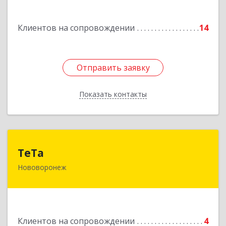
Подробнее
Клиентов на сопровождении
14
Отправить заявку
Отправить заявку
Показать контакты
Назад
ТеТа
ТеТа
Нововоронеж
396 073, Нововоронеж г, а/я, дом № 30
Подробнее
Клиентов на сопровождении
4