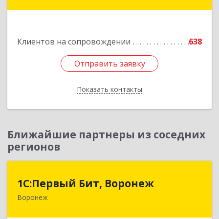
Лесной мкр, дом № 3, оф.103
Подробнее
Клиентов на сопровождении
638
Отправить заявку
Отправить заявку
Показать контакты
Назад
Ближайшие партнеры из соседних
регионов
1С:Первый Бит, Воронеж
1С:Первый Бит, Воронеж
Воронеж
394006, Воронежская обл, Воронеж г, 20-летия
Октября ул, дом № 119, оф.711