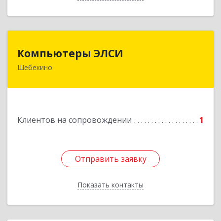
Компьютеры ЭЛСИ
Компьютеры ЭЛСИ
Шебекино
309290, Белгородская обл, Шебекино,
ул.Ленина , д.12
Подробнее
Клиентов на сопровождении
1
Отправить заявку
Отправить заявку
Показать контакты
Назад