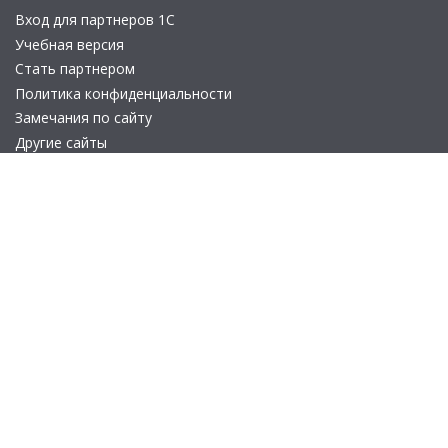
Вход для партнеров 1С
Учебная версия
Стать партнером
Политика конфиденциальности
Замечания по сайту
Другие сайты
Телефон:
+7 (495) 737-92-57
Email:
site_v8@1c.ru
Отдел продаж:
г. Москва
,
улица Селезнёвская, дом 21
© 2026 АО «Группа 1С» (правопреемник «1С»). Все права на сайт
защищены
© 2011- 2026 ООО «1С-Софт» (
о компании
).
Исключительное право на технологическую платформу