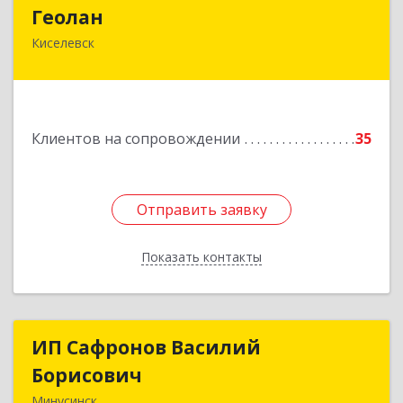
Геолан
Геолан
Киселевск
652700, Кемеровская обл, Киселевск г,
Транспортная ул, дом № 54
Подробнее
Клиентов на сопровождении
35
Отправить заявку
Отправить заявку
Показать контакты
Назад
ИП Сафронов Василий
ИП Сафронов Василий
Борисович
Борисович
Минусинск