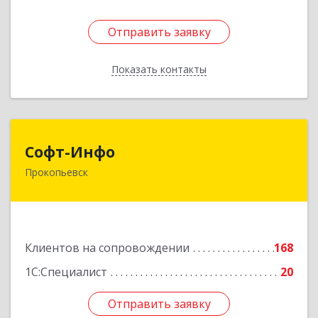
Отправить заявку
Отправить заявку
Показать контакты
Назад
Софт-Инфо
Софт-Инфо
Прокопьевск
653039, Кемеровская область - Кузбасс,
Прокопьевск г, Институтская ул, дом № 9а,
оф.15
Подробнее
Клиентов на сопровождении
168
1С:Специалист
20
Отправить заявку
Отправить заявку