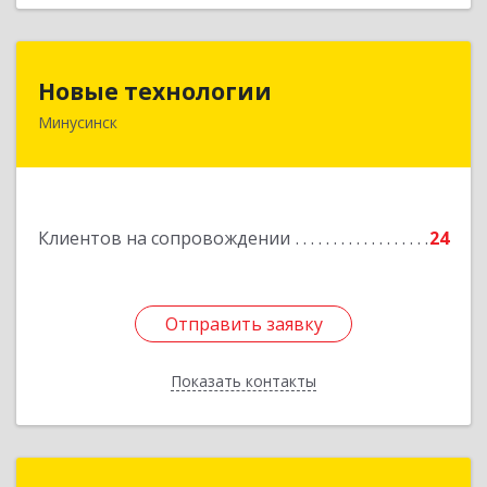
Новые технологии
Новые технологии
Минусинск
662606, Красноярский край, Минусинск г,
Абаканская ул, дом № 44, корпус Б
Подробнее
Клиентов на сопровождении
24
Отправить заявку
Отправить заявку
Показать контакты
Назад