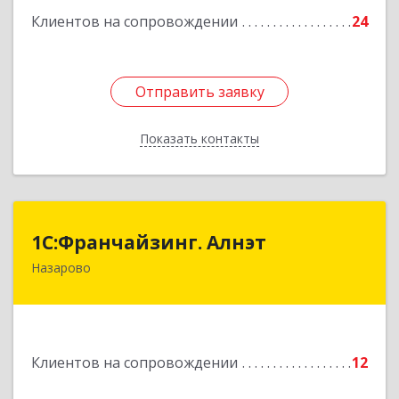
Клиентов на сопровождении
24
Отправить заявку
Отправить заявку
Показать контакты
Назад
1С:Франчайзинг. Алнэт
1С:Франчайзинг. Алнэт
Назарово
662200, Красноярский край, Назарово г,
Борисенко ул, дом № 11
Подробнее
Клиентов на сопровождении
12