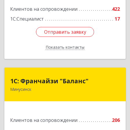
2
Клиентов на сопровождении
422
Подробнее
1С:Специалист
17
Отправить заявку
Отправить заявку
Показать контакты
Назад
1С: Франчайзи "Баланс"
1С: Франчайзи "Баланс"
Минусинск
662610, Красноярский край, Минусинск г,
Абаканская ул, дом № 43а, пом.14
Подробнее
Клиентов на сопровождении
206