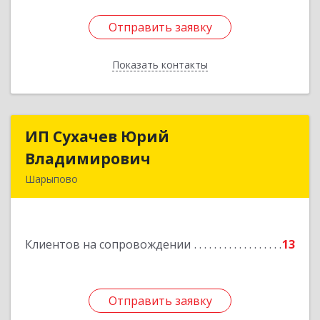
Отправить заявку
Отправить заявку
Показать контакты
Назад
ИП Сухачев Юрий
ИП Сухачев Юрий
Владимирович
Владимирович
Шарыпово
662313, Красноярский край, Шарыпово г,
Пионерный мкр, 27/2, кв.203
Клиентов на сопровождении
13
Подробнее
Отправить заявку
Отправить заявку