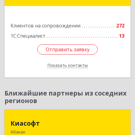
мкр, дом № 2, кв.262
Подробнее
Клиентов на сопровождении
272
1С:Специалист
13
Отправить заявку
Отправить заявку
Показать контакты
Назад
Ближайшие партнеры из соседних
регионов
Киасофт
Киасофт
Абакан
655017, Хакасия Респ, Абакан г, Ивана Ярыгина