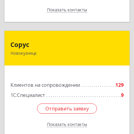
Показать контакты
Назад
Сорус
Сорус
Новокузнецк
654005, Кемеровская область - Кузбасс,
Новокузнецк г, Строителей пр-кт, дом № 38,
кв.11
Подробнее
Клиентов на сопровождении
129
1С:Специалист
9
Отправить заявку
Отправить заявку
Показать контакты
Назад