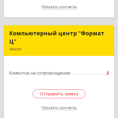
Показать контакты
Назад
Компьютерный центр "Формат
Компьютерный центр "Формат
Ц"
Ц"
Мыски
652840, Кемеровская обл, Мыски г, Вахрушева
ул, д. 7, кв. 48
Клиентов на сопровождении
2
Подробнее
Отправить заявку
Отправить заявку
Показать контакты
Назад