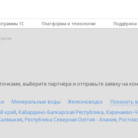
ограммы 1С
Платформа и технологии
Поддержка 
горске
очками, выберите партнёра и отправьте заявку на ко
ки
Минеральные воды
Железноводск
Показать 
й край
,
Кабардино-Балкарская Республика
,
Карачаево-Ч
Калмыкия
,
Республика Северная Осетия - Алания
,
Ростовс