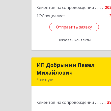
Подробне
Клиентов на сопровождении
20
1С:Специалист
Отправить заявку
Отправить заявку
Показать контакты
Назад
ИП Добрынин Павел
ИП Добрынин Паве
Михайлович
Михайлови
Ессентуки
Подробне
Клиентов на сопровождении
3