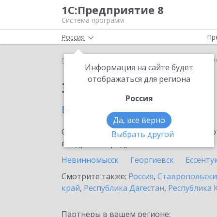
1С:Предприятие 8
Система программ
Россия
Пр
Главная
Сервисы ИТС
Bidzaar
Bidzaar в Пяти
Информация на сайте будет
отображаться для региона
Заказать Bidzaar
Россия
в Пятигорске
Да, все верно
Ознакомьтесь с информационными карт
Выбрать другой
внедрение продукта.
Невинномысск
Георгиевск
Ессенту
Смотрите также:
Россия
,
Ставропольски
край
,
Республика Дагестан
,
Республика 
Партнеры в вашем регионе: