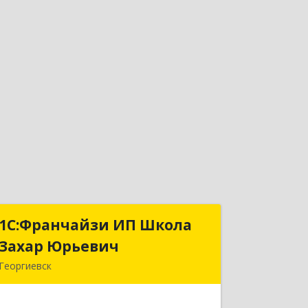
1С:Франчайзи ИП Школа
1С:Франчайзи ИП Школа
Захар Юрьевич
Захар Юрьевич
Георгиевск
357840, Ставропольский край,
Георгиевский р-н, Александрийская