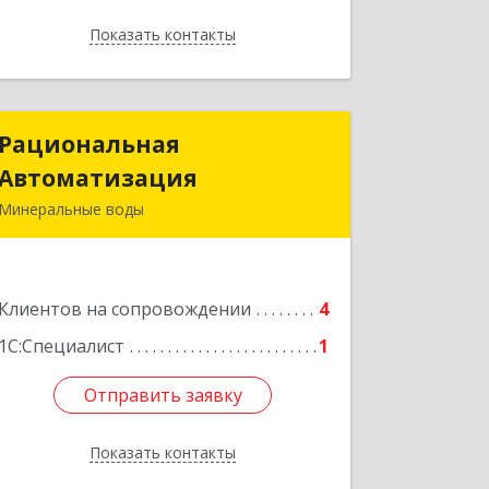
Показать контакты
Назад
Рациональная
Рациональная
Автоматизация
Автоматизация
Минеральные воды
357209, Ставропольский край, м.о.
Минераловодский, Минеральные
Воды г, 22 Партсъезда пр-кт,
Клиентов на сопровождении
домовладение № 9, корпус 1
4
1С:Специалист
1
Подробнее
Отправить заявку
Отправить заявку
Показать контакты
Назад