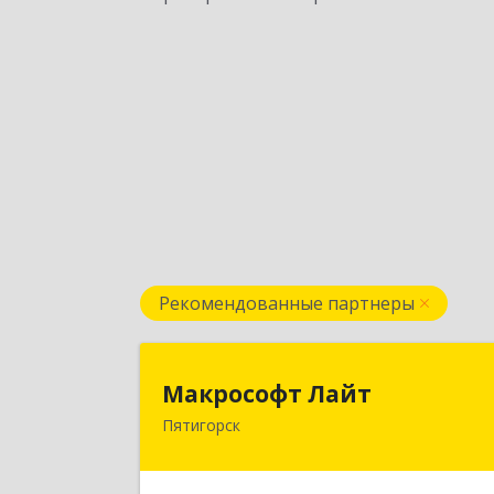
Рекомендованные партнеры
Макрософт Лай
Макрософт Лайт
Пятигорск
357501, Ставропольский край
Пятигорск г, Коста Хетагурова ул, до
№ 