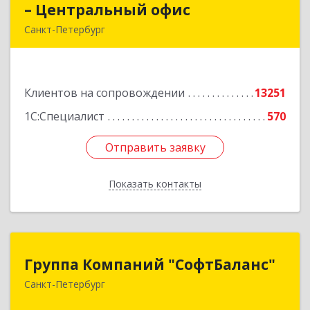
– Центральный офис
– Центральный офис
Санкт-Петербург
г.Санкт-Петербург, Невский проспект, 10
Подробнее
Клиентов на сопровождении
13251
1С:Специалист
570
Отправить заявку
Отправить заявку
Показать контакты
Назад
Группа Компаний "СофтБаланс"
Группа Компаний "СофтБаланс"
Санкт-Петербург
195112, Санкт-Петербург г, Заневский пр-кт,
дом № 30, корпус 2, литера А