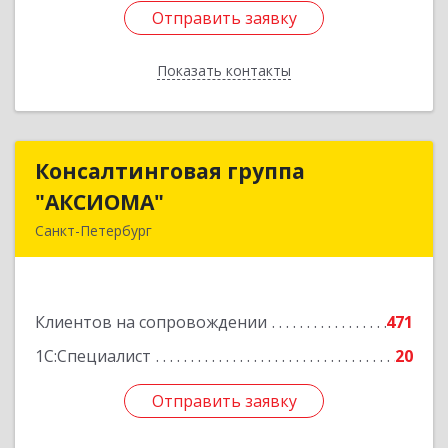
Отправить заявку
Отправить заявку
Показать контакты
Назад
Консалтинговая группа
Консалтинговая группа
"АКСИОМА"
"АКСИОМА"
Санкт-Петербург
197374, Санкт-Петербург г, Мебельная ул, дом
№ 12, корпус 1, литер А, пом.20Н, оф. 145
Клиентов на сопровождении
471
Подробнее
1С:Специалист
20
Отправить заявку
Отправить заявку