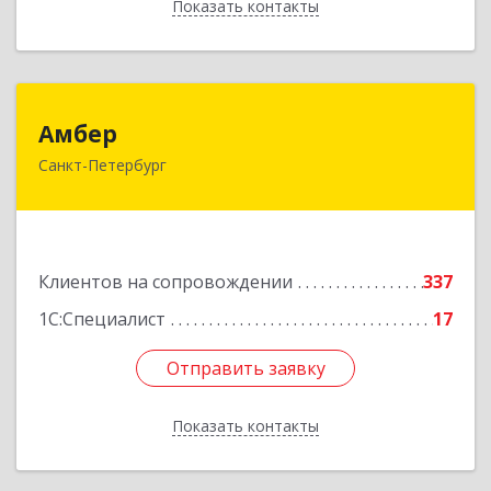
Показать контакты
Назад
Амбер
Амбер
Санкт-Петербург
191119, Санкт-Петербург г, Правды ул, дом №
16
Подробнее
Клиентов на сопровождении
337
1С:Специалист
17
Отправить заявку
Отправить заявку
Показать контакты
Назад