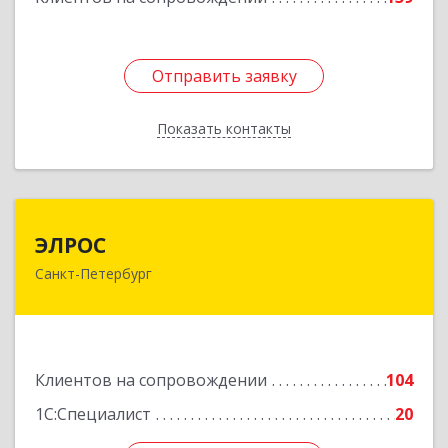
Отправить заявку
Отправить заявку
Показать контакты
Назад
ЭЛРОС
ЭЛРОС
Санкт-Петербург
191024, Санкт-Петербург г, Тележная ул, дом №
22, кв.6
Подробнее
Клиентов на сопровождении
104
1С:Специалист
20