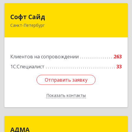
Софт Сайд
Софт Сайд
Санкт-Петербург
190020, Санкт-Петербург г, Рижский пр, дом №
58, оф.301
Подробнее
Клиентов на сопровождении
263
1С:Специалист
33
Отправить заявку
Отправить заявку
Показать контакты
Назад
АДМА
АДМА