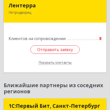
Лентерра
Лентерра
Петродворец
198517, Санкт-Петербург, Петергоф г,
Ропшинское шоссе, дом № 3, корпус 2, кв.99
Подробнее
Клиентов на сопровождении
8
Отправить заявку
Отправить заявку
Показать контакты
Назад
Ближайшие партнеры из соседних
регионов
1С:Первый Бит, Санкт-Петербург
1С:Первый Бит, Санкт-Петербург