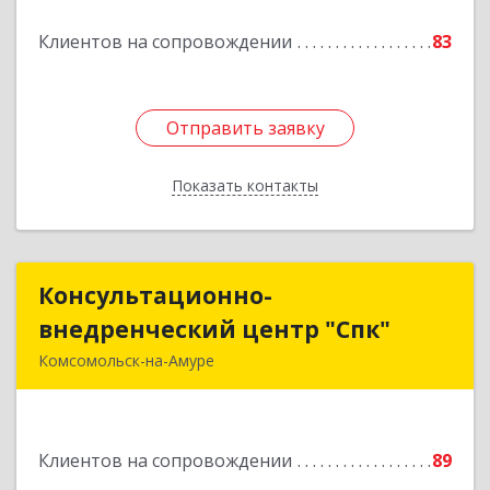
Клиентов на сопровождении
83
Подробнее
Отправить заявку
Отправить заявку
Показать контакты
Назад
Консультационно-
Консультационно-
внедренческий центр "Спк"
внедренческий центр "Спк"
Комсомольск-на-Амуре
681013, Хабаровский край, Комсомольск-на-
Амуре г, Димитрова, дом № 5, кв.302
Клиентов на сопровождении
89
Подробнее