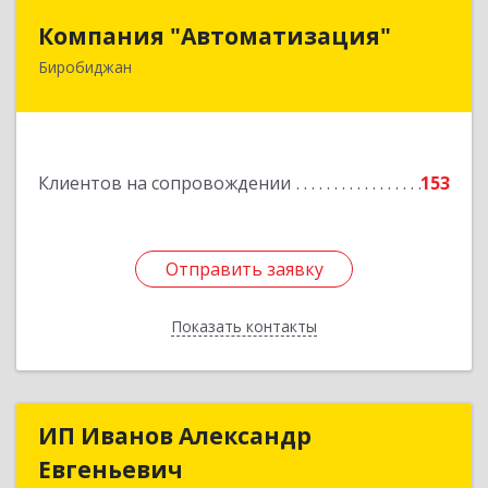
Компания "Автоматизация"
Компания "Автоматизация"
Биробиджан
679016, Еврейская Аобл, Биробиджан г,
Советская ул, дом № 59, кв.3
Подробнее
Клиентов на сопровождении
153
Отправить заявку
Отправить заявку
Показать контакты
Назад
ИП Иванов Александр
ИП Иванов Александр
Евгеньевич
Евгеньевич