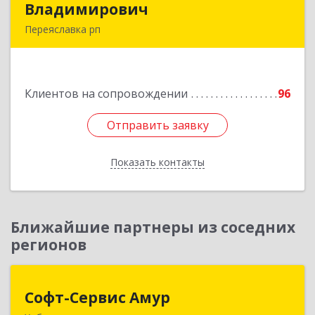
Владимирович
Владимирович
Переяславка рп
682910, Хабаровский край, Имени Лазо р-н,
Переяславка рп, Ленина ул, дом № 30, оф.1
Клиентов на сопровождении
96
Подробнее
Отправить заявку
Отправить заявку
Показать контакты
Назад
Ближайшие партнеры из соседних
регионов
Софт-Сервис Амур
Софт-Сервис Амур