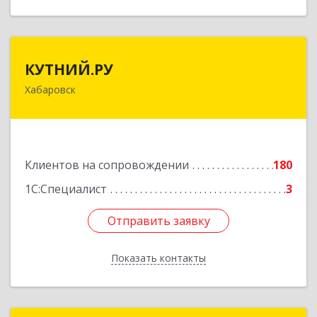
КУТНИЙ.РУ
КУТНИЙ.РУ
Хабаровск
680007, Хабаровский край, Хабаровск г,
Шевчука ул, дом № 42, оф.505
Подробнее
Клиентов на сопровождении
180
1С:Специалист
3
Отправить заявку
Отправить заявку
Показать контакты
Назад