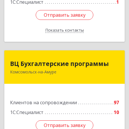
1С:Специалист
1
Отправить заявку
Отправить заявку
Показать контакты
Назад
ВЦ Бухгалтерские программы
ВЦ Бухгалтерские программы
Комсомольск-на-Амуре
681000, Хабаровский край, Комсомольск-на-
Амуре г, Сидоренко ул, дом № 1А
Подробнее
Клиентов на сопровождении
97
1С:Специалист
10
Отправить заявку
Отправить заявку