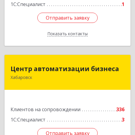
1С:Специалист
1
Отправить заявку
Отправить заявку
Показать контакты
Назад
Центр автоматизации бизнеса
Центр автоматизации бизнеса
Хабаровск
680030, Хабаровский край, Хабаровск г, Ленина
ул, дом № 4, оф.802
Подробнее
Клиентов на сопровождении
336
1С:Специалист
3
Отправить заявку
Отправить заявку