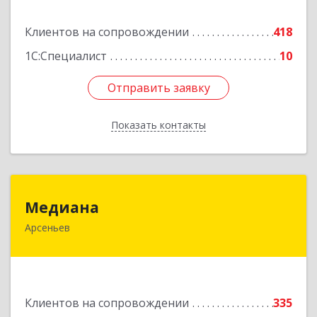
Подробнее
Клиентов на сопровождении
418
1С:Специалист
10
Отправить заявку
Отправить заявку
Показать контакты
Назад
Медиана
Медиана
Арсеньев
692330, Приморский край, Арсеньев г,
Ломоносова ул, дом № 24, кв.1
Подробнее
Клиентов на сопровождении
335