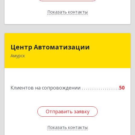
Показать контакты
Назад
Центр Автоматизации
Центр Автоматизации
Амурск
682640, Хабаровский край, Амурск г, Мира пр-
кт, дом № 55, оф.2
Подробнее
Клиентов на сопровождении
50
Отправить заявку
Отправить заявку
Показать контакты
Назад