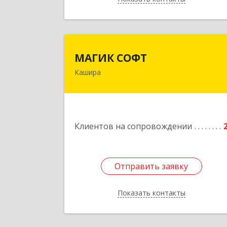
МАГИК СОФ
МАГИК СОФТ
Кашира
Подробне
Клиентов на сопровождении
Отправить заявку
Отправить заявку
Показать контакты
Назад