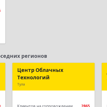
е
6
седних регионов
д
Центр Облачных
Центр Облачных
Технологий
Технологий
а
Тула
5
300000, Тульская обл, г.о. город Тула,
Тула г, Жуковского ул, дом № 58,
е
пом.602
9
Клиентов на сопровождении
2865