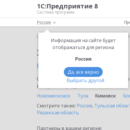
1С:Предприятие 8
Система программ
Россия
Пр
Главная
Сервисы ИТС
Bidzaar
Bidzaar в Ким
Информация на сайте будет
отображаться для региона
Заказать Bidzaar
Россия
в Кимовске
Да, все верно
Ознакомьтесь с информационными карт
Выбрать другой
внедрение продукта.
Новомосковск
Тула
Кимовск
Бо
Смотрите также:
Россия
,
Тульская облас
Рязанская область
Партнеры в вашем регионе: