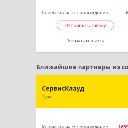
Подробне
Клиентов на сопровождении
Отправить заявку
Отправить заявку
Показать контакты
Назад
Ближайшие партнеры из со
СервисКлау
СервисКлауд
Тула
300028, Тульская обл, Тула г, Болдин
ул, дом № 98, оф.54
Подробне
Клиентов на сопровождении
165