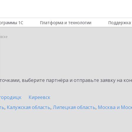
ограммы 1С
Платформа и технологии
Поддержка 
овске
очками, выберите партнёра и отправьте заявку на ко
городицк
Киреевск
ть
,
Калужская область
,
Липецкая область
,
Москва и Моск