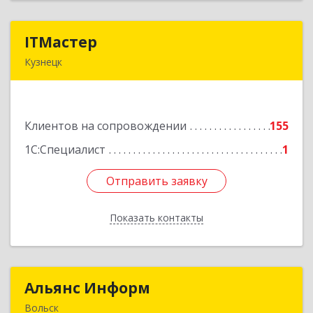
ITМастер
ITМастер
Кузнецк
442537, Пензенская обл, Кузнецк г, Белинского
ул, дом № 82, ДЦ"Сфера", оф.15
Клиентов на сопровождении
155
Подробнее
1С:Специалист
1
Отправить заявку
Отправить заявку
Показать контакты
Назад
Альянс Информ
Альянс Информ
Вольск