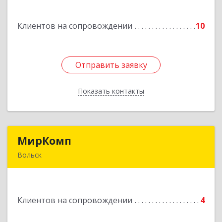
дом № 83а
Клиентов на сопровождении
10
Подробнее
Отправить заявку
Отправить заявку
Показать контакты
Назад
МирКомп
МирКомп
Вольск
412900, Саратовская обл, Вольск г,
Володарского ул, дом № 86
Клиентов на сопровождении
4
Подробнее