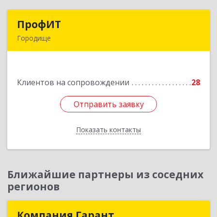
ПрофИТ
ПрофИТ
Городище
442310, Пензенская обл, Городищенский р-н,
Городище г, Комсомольская ул, дом № 29, оф.20
Клиентов на сопровождении
28
Подробнее
Отправить заявку
Отправить заявку
Показать контакты
Назад
Ближайшие партнеры из соседних
регионов
Компания Гарант
Компания Гарант