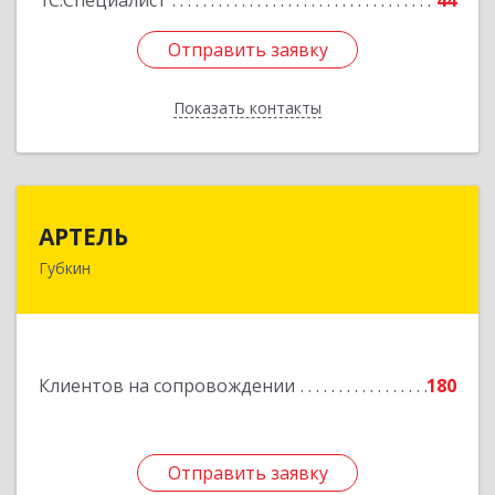
1С:Специалист
44
Отправить заявку
Отправить заявку
Показать контакты
Назад
АРТЕЛЬ
АРТЕЛЬ
Губкин
309181, Белгородская обл, Губкинский р-н,
Губкин г, Мира ул, дом № 20, оф.506
Подробнее
Клиентов на сопровождении
180
Отправить заявку
Отправить заявку