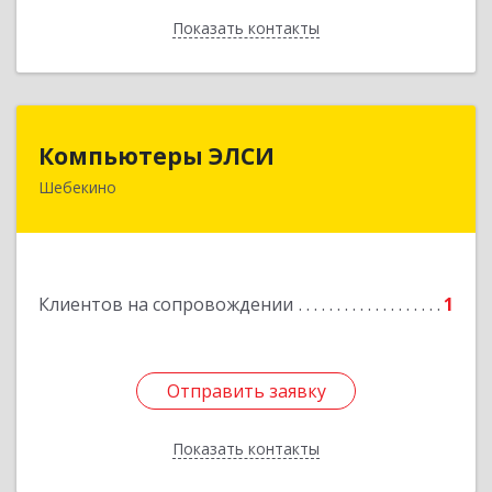
Показать контакты
Назад
Компьютеры ЭЛСИ
Компьютеры ЭЛСИ
Шебекино
309290, Белгородская обл, Шебекино,
ул.Ленина , д.12
Подробнее
Клиентов на сопровождении
1
Отправить заявку
Отправить заявку
Показать контакты
Назад