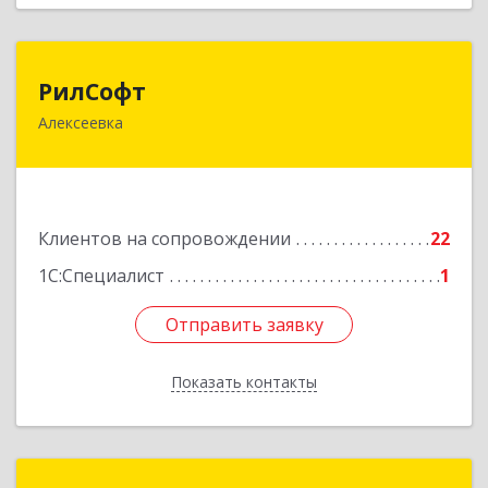
РилСофт
РилСофт
Алексеевка
309850, Белгородская обл, Алексеевский р-н,
Алексеевка г, 1-й Мостовой пер, дом № 5А
Подробнее
Клиентов на сопровождении
22
1С:Специалист
1
Отправить заявку
Отправить заявку
Показать контакты
Назад