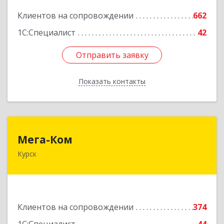
Подробнее
Клиентов на сопровождении
662
1С:Специалист
42
Отправить заявку
Отправить заявку
Показать контакты
Назад
Мега-Ком
Мега-Ком
Курск
305001, Курская обл, Курск г, Красной Армии ул,
дом № 23 А
Подробнее
Клиентов на сопровождении
374