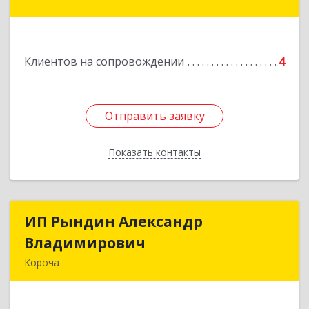
Подробнее
Клиентов на сопровождении
4
Отправить заявку
Отправить заявку
Показать контакты
Назад
ИП Рындин Александр
ИП Рындин Александр
Владимирович
Владимирович
Короча
309 201, Белгородская обл, Корочанский р-н,
Дальняя Игуменка с, Кураковка ул, дом № 76