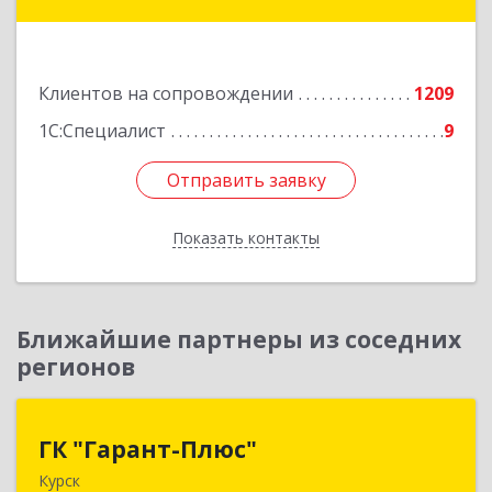
ул, дом № 3а, оф.4/1
Подробнее
Клиентов на сопровождении
1209
1С:Специалист
9
Отправить заявку
Отправить заявку
Показать контакты
Назад
Ближайшие партнеры из соседних
регионов
ГК "Гарант-Плюс"
ГК "Гарант-Плюс"
Курск
305035, Курская обл, Курск г, Овечкина ул, дом