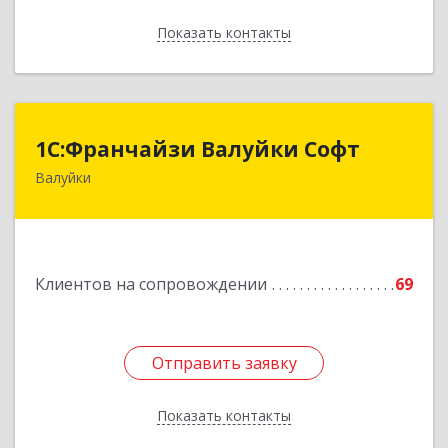
Показать контакты
Назад
1С:Франчайзи Валуйки Софт
1С:Франчайзи Валуйки Софт
Валуйки
309996, Белгородская обл, Валуйки г, Горького,
дом № 21, кв.21
Подробнее
Клиентов на сопровождении
69
Отправить заявку
Отправить заявку
Показать контакты
Назад