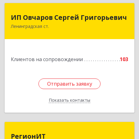
ИП Овчаров Сергей Григорьевич
ИП Овчаров Сергей Григорьевич
Ленинградская ст.
353740, Краснодарский край, Ленинградский р-
н, Ленинградская ст-ца, Космонавтов ул, дом
№ 73
Подробнее
Клиентов на сопровождении
103
Отправить заявку
Отправить заявку
Показать контакты
Назад
РегионИТ
РегионИТ