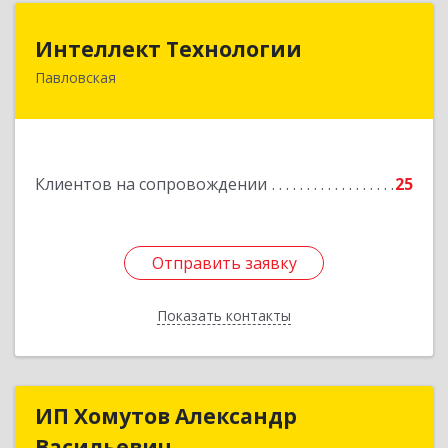
Интеллект Технологии
Интеллект Технологии
Павловская
352040, Краснодарский край, Павловский р-н,
Павловская ст-ца, Октябрьская ул, дом № 214
Подробнее
Клиентов на сопровождении
25
Отправить заявку
Отправить заявку
Показать контакты
Назад
ИП Хомутов Александр
ИП Хомутов Александр
Васильевич
Васильевич