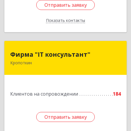
Отправить заявку
Отправить заявку
Показать контакты
Назад
Фирма "IT консультант"
Фирма "IT консультант"
Кропоткин
352389, Краснодарский край, Кавказский р-н,
Кропоткин г, Пушкина ул, дом № 294, оф.2,3
Подробнее
Клиентов на сопровождении
184
Отправить заявку
Отправить заявку