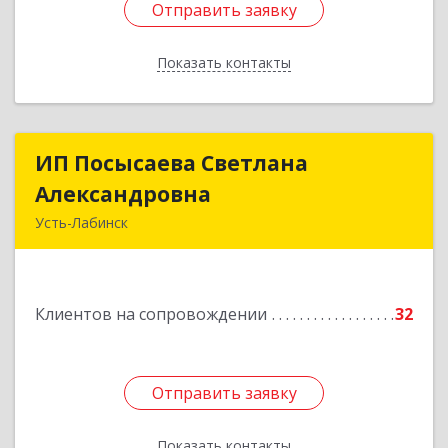
Отправить заявку
Отправить заявку
Показать контакты
Назад
ИП Посысаева Светлана
ИП Посысаева Светлана
Александровна
Александровна
Усть-Лабинск
352330, Краснодарский край, Усть-Лабинск г,
Зои Космодемьянской ул, дом № 192
Клиентов на сопровождении
32
Подробнее
Отправить заявку
Отправить заявку
Показать контакты
Назад