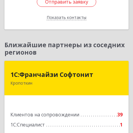
Отправить заявку
Отправить заявку
Показать контакты
Назад
Ближайшие партнеры из соседних
регионов
1С:Франчайзи Софтонит
1С:Франчайзи Софтонит
Кропоткин
352380, Краснодарский край, Кавказский р-н,
Кропоткин г, Коммунальный пер, дом № 8
Подробнее
Клиентов на сопровождении
39
1С:Специалист
1