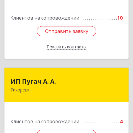
Подробнее
Клиентов на сопровождении
10
Отправить заявку
Отправить заявку
Показать контакты
Назад
ИП Пугач А. А.
ИП Пугач А. А.
Тихорецк
352114, Краснодарский край, Тихорецкий р-н,
Еремизино-Борисовская ст, Школьная ул, дом
№ 97
Подробнее
Клиентов на сопровождении
4