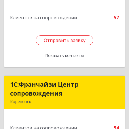
Подробнее
Клиентов на сопровождении
57
Отправить заявку
Отправить заявку
Показать контакты
Назад
1С:Франчайзи Центр
1С:Франчайзи Центр
сопровождения
сопровождения
Кореновск
Подробнее
Клиентов на сопровождении
54