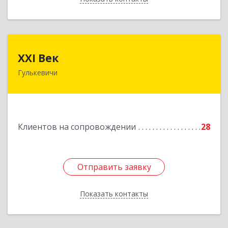
XXI Век
XXI Век
Гулькевичи
352180, Краснодарский край, Отрадо-
Кубанское с, Северная ул, дом № 11
Подробнее
Клиентов на сопровождении
28
Отправить заявку
Отправить заявку
Показать контакты
Назад