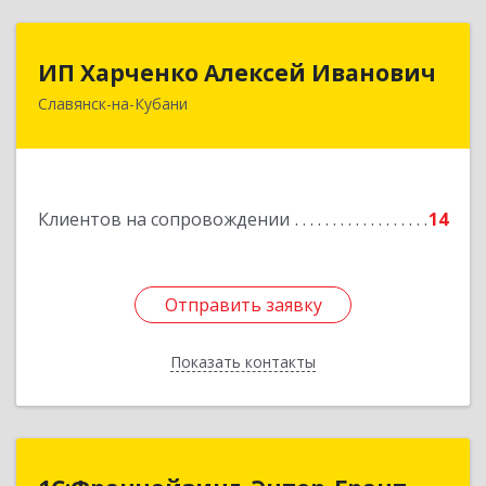
ИП Харченко Алексей Иванович
ИП Харченко Алексей Иванович
Славянск-на-Кубани
353 579, Краснодарский край, ст.Петровская,
ул.Кирпичная д.32
Подробнее
Клиентов на сопровождении
14
Отправить заявку
Отправить заявку
Показать контакты
Назад
1С:Франчайзинг. Энтер-Грант