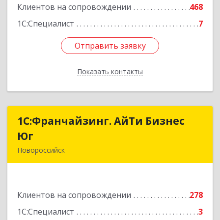
Клиентов на сопровождении
468
1С:Специалист
7
Отправить заявку
Отправить заявку
Показать контакты
Назад
1С:Франчайзинг. АйТи Бизнес
1С:Франчайзинг. АйТи Бизнес
Юг
Юг
Новороссийск
353907, Краснодарский край, Новороссийск г,
Видова ул, дом № 65, оф.2
Клиентов на сопровождении
278
Подробнее
1С:Специалист
3