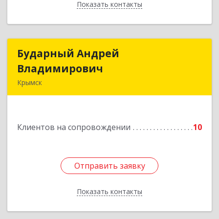
Показать контакты
Назад
Бударный Андрей
Бударный Андрей
Владимирович
Владимирович
Крымск
353389, Краснодарский край, Крымск г,
Революционная ул, дом № 47
Клиентов на сопровождении
10
Подробнее
Отправить заявку
Отправить заявку
Показать контакты
Назад