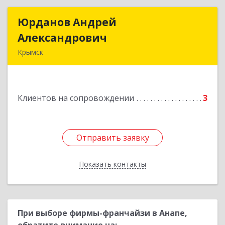
Юрданов Андрей
Юрданов Андрей
Александрович
Александрович
Крымск
353384 Краснодарский край г. Крымск ул.
Юбилейная 8
Клиентов на сопровождении
3
Подробнее
Отправить заявку
Отправить заявку
Показать контакты
Назад
При выборе фирмы-франчайзи в Анапе,