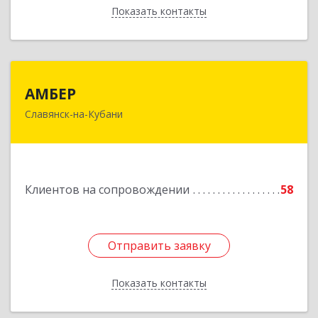
Показать контакты
Назад
АМБЕР
АМБЕР
Славянск-на-Кубани
353562, Краснодарский край, Славянский р-н,
Славянск-на-Кубани г, Крупской ул, дом № 12
Подробнее
Клиентов на сопровождении
58
Отправить заявку
Отправить заявку
Показать контакты
Назад