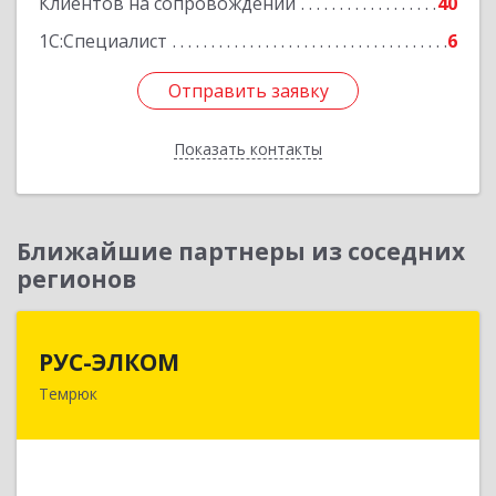
Клиентов на сопровождении
40
1С:Специалист
6
Отправить заявку
Отправить заявку
Показать контакты
Назад
Ближайшие партнеры из соседних
регионов
РУС-ЭЛКОМ
РУС-ЭЛКОМ
Темрюк
353500, Краснодарский край, Темрюкский р-н,
Темрюк г, Ленина ул, дом № 104
Подробнее