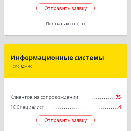
Отправить заявку
Отправить заявку
Показать контакты
Назад
Информационные системы
Информационные системы
Геленджик
353475, Краснодарский край, Геленджик г,
Нахимова ул, дом № 2
Подробнее
Клиентов на сопровождении
75
1С:Специалист
4
Отправить заявку
Отправить заявку