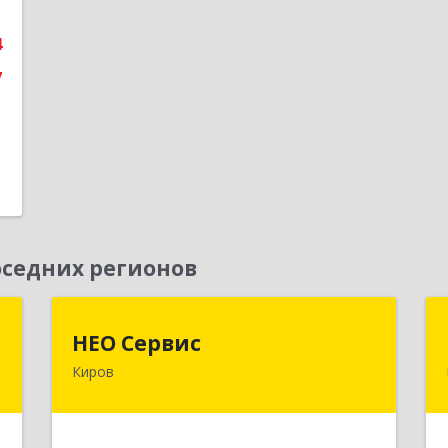
е
4
7
седних регионов
"
НЕО Сервис
НЕО Сервис
Киров
,
610045, Кировская обл, Киров г,
7
Ульяновская ул, дом № 36