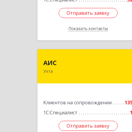
Отправить заявку
Отправить заявку
Показать контакты
Назад
АИ
АИС
Ухта
169310, Коми Респ, Ухта г
Первомайская ул., дом № 35
Подробне
Клиентов на сопровождении
13
1С:Специалист
Отправить заявку
Отправить заявку