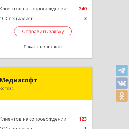
Подробнее
Клиентов на сопровождении
240
1С:Специалист
3
Отправить заявку
Отправить заявку
Показать контакты
Назад
Медиасофт
Медиасофт
Котлас
165300, Архангельская обл, Котлас г,
Маяковского ул, дом № 5
Подробнее
Клиентов на сопровождении
123
1С:Специалист
1