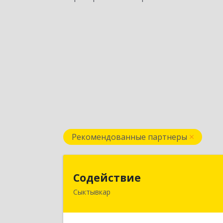
Рекомендованные партнеры
Содействи
Содействие
Сыктывкар
167004, Коми Респ, Сыктывкар г
Первомайская ул, дом № 14