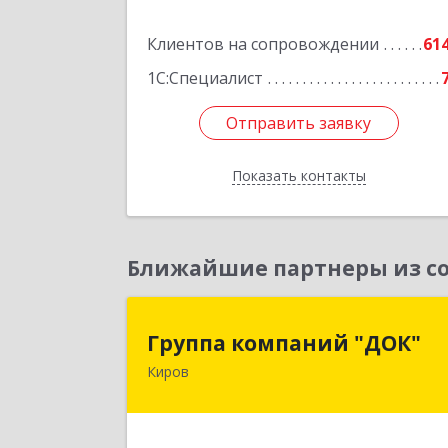
Подробне
Клиентов на сопровождении
61
1С:Специалист
Отправить заявку
Отправить заявку
Показать контакты
Назад
Ближайшие партнеры из со
Группа компаний "ДОК
Группа компаний "ДОК"
Киров
610017, Кировская обл, Киров г
Горького ул, дом № 1