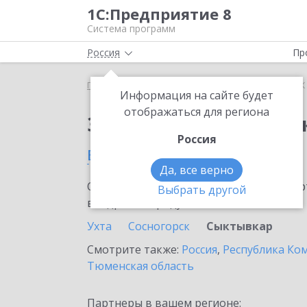
1С:Предприятие 8
Система программ
Россия
Пр
Главная
Сервисы ИТС
1СПАРК Риски
1СПАРК 
Информация на сайте будет
отображаться для региона
Заказать 1СПАРК Рис
Россия
в Сыктывкаре
Да, все верно
Ознакомьтесь с информационными карт
Выбрать другой
внедрение продукта.
Ухта
Сосногорск
Сыктывкар
Смотрите также:
Россия
,
Республика Ко
Тюменская область
Партнеры в вашем регионе: