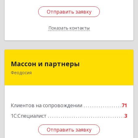
Отправить заявку
Отправить заявку
Показать контакты
Назад
Массон и партнеры
Массон и партнеры
Феодосия
298112, Крым Респ, Феодосия г, Крымская ул,
дом № 31
Подробнее
Клиентов на сопровождении
71
1С:Специалист
3
Отправить заявку
Отправить заявку