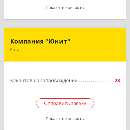
Показать контакты
Назад
Компания "Юнит"
Компания "Юнит"
Ялта
298600, Крым Респ, Ялта г, Васильева ул, дом №
16, оф.400
Подробнее
Клиентов на сопровождении
28
Отправить заявку
Отправить заявку
Показать контакты
Назад