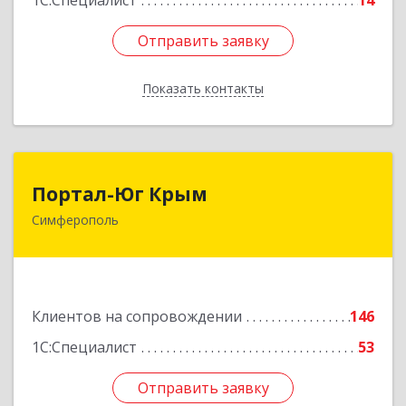
1С:Специалист
14
Отправить заявку
Отправить заявку
Показать контакты
Назад
Портал-Юг Крым
Портал-Юг Крым
Симферополь
295015, Крым Респ, Симферополь г, Козлова ул,
дом № 27
Подробнее
Клиентов на сопровождении
146
1С:Специалист
53
Отправить заявку
Отправить заявку