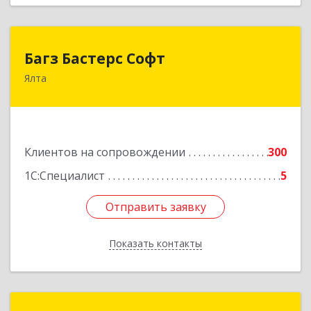
Багз Бастерс Софт
Багз Бастерс Софт
Ялта
298603, Крым Респ, Ялта г, Свердлова ул, дом №
34
Подробнее
Клиентов на сопровождении
300
1С:Специалист
5
Отправить заявку
Отправить заявку
Показать контакты
Назад