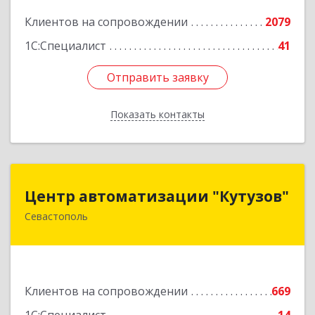
Подробнее
Клиентов на сопровождении
2079
1С:Специалист
41
Отправить заявку
Отправить заявку
Показать контакты
Назад
Центр автоматизации "Кутузов"
Центр автоматизации "Кутузов"
Севастополь
299011, Севастополь г, Генерала Петрова ул,
дом № 20, корпус 1, оф.1
Подробнее
Клиентов на сопровождении
669