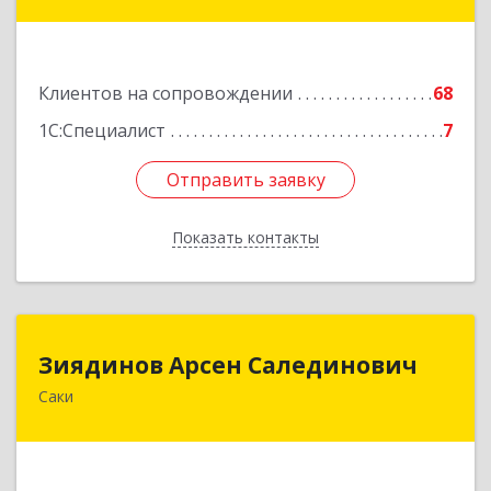
Новофедоровское, Новофедоровка пгт, 30
Авиаполка ул, дом № 10
Подробнее
Клиентов на сопровождении
68
1С:Специалист
7
Отправить заявку
Отправить заявку
Показать контакты
Назад
Зиядинов Арсен Салединович
Зиядинов Арсен Салединович
Саки
г.Саки, Интернациональная, 5/2, кв.1
Подробнее