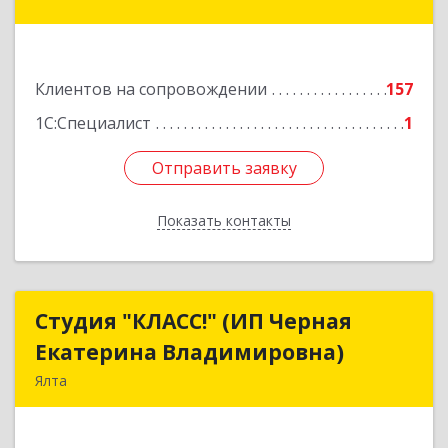
пер, дом № 26
Подробнее
Клиентов на сопровождении
157
1С:Специалист
1
Отправить заявку
Отправить заявку
Показать контакты
Назад
Студия "КЛАСС!" (ИП Черная
Студия "КЛАСС!" (ИП Черная
Екатерина Владимировна)
Екатерина Владимировна)
Ялта
98600, г. Ялта, ул. Свердлова, 24