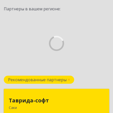
Партнеры в вашем регионе:
Рекомендованные партнеры
Таврида-софт
Таврида-софт
Саки
296574, Крым Респ, м.р-н Сакский с.п.