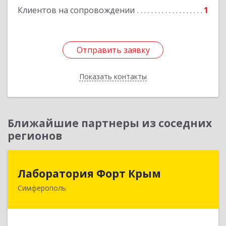
Клиентов на сопровождении
1
Отправить заявку
Отправить заявку
Показать контакты
Назад
Ближайшие партнеры из соседних
регионов
Лаборатория Форт Крым
Лаборатория Форт Крым
Симферополь
295034, Крым Респ, Симферополь г, Киевская
ул, дом № 79, оф.902