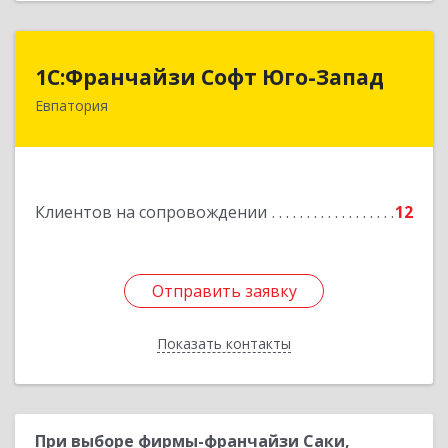
1С:Франчайзи Софт Юго-Запад
1С:Франчайзи Софт Юго-Запад
Евпатория
297407, Крым Респ, Евпатория г, Победы пр-кт,
дом № 13, кв.45
Подробнее
Клиентов на сопровождении
12
Отправить заявку
Отправить заявку
Показать контакты
Назад
При выборе фирмы-франчайзи Саки,