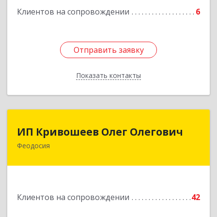
Подробнее
Клиентов на сопровождении
6
Отправить заявку
Отправить заявку
Показать контакты
Назад
ИП Кривошеев Олег Олегович
ИП Кривошеев Олег Олегович
Феодосия
Подробнее
Клиентов на сопровождении
42