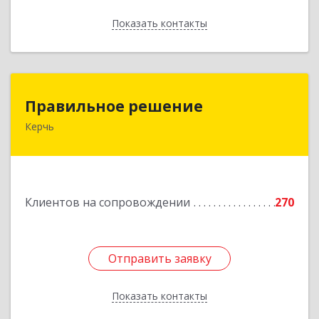
Показать контакты
Назад
Правильное решение
Правильное решение
Керчь
298330, Крым Респ, Керчь г, Адмиралтейский
проезд, дом № 1
Подробнее
Клиентов на сопровождении
270
Отправить заявку
Отправить заявку
Показать контакты
Назад