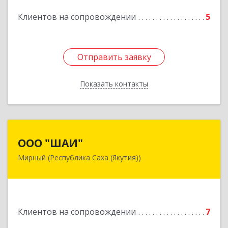
Клиентов на сопровождении
5
Подробнее
Отправить заявку
Отправить заявку
Показать контакты
Назад
ООО "ШАИ"
ООО "ШАИ"
Мирный (Республика Саха (Якутия))
678175, Республика Саха (Якутия), у.
Мирнинский, г. Мирный, ул. Ленина, дом 34,
квартира 5
Подробнее
Клиентов на сопровождении
7