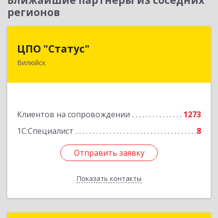
Ближайшие партнеры из соседних
регионов
ЦПО "Статус"
ЦПО "Статус"
Вилюйск
677000, Саха /Якутия/ Респ, Якутск г, Ленина пр-
кт, дом № 1, оф.427
Подробнее
Клиентов на сопровождении
1273
1С:Специалист
8
Отправить заявку
Отправить заявку
Показать контакты
Назад