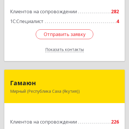
Подробнее
Клиентов на сопровождении
282
1С:Специалист
4
Отправить заявку
Отправить заявку
Показать контакты
Назад
Гамаюн
Гамаюн
Мирный (Республика Саха (Якутия))
678170, Саха /Якутия/ Респ, Мирнинский у,
Мирный г, Ленинградский пр-кт, дом № 48,
корпус а
Подробнее
Клиентов на сопровождении
226