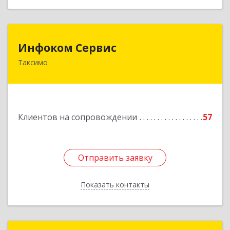
Инфоком Сервис
Инфоком Сервис
Таксимо
671560, Республика Бурятия, Муйский р-н, пгт.
Таксимо, ул. Железнодорожников, дом 14
Подробнее
Клиентов на сопровождении
57
Отправить заявку
Отправить заявку
Показать контакты
Назад