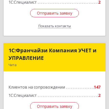
1С:Специалист
2
Отправить заявку
Отправить заявку
Показать контакты
Назад
1С:Франчайзи Компания УЧЕТ и
1С:Франчайзи Компания УЧЕТ и
УПРАВЛЕНИЕ
УПРАВЛЕНИЕ
Чита
672038, Забайкальский край, Чита г, Нагорная
ул, дом № 81а, пом.1
Клиентов на сопровождении
147
Подробнее
1С:Специалист
2
Отправить заявку
Отправить заявку