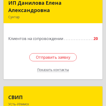
ИП Данилова Елена
ИП Данилова Елена
Александровна
Александровна
Сунтар
Подробнее
Клиентов на сопровождении
20
Отправить заявку
Отправить заявку
Показать контакты
Назад
СВИП
СВИП
Усть-Илимск
666685, Иркутская обл, Усть-Илимск г,